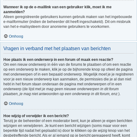
Wanneer ik op de e-maillink van een gebruiker klik, moet ik me
aanmelden?
Alleen geregistreerde gebruikers kunnen gebruik maken van het ingebouwde
e-mailformulier (indien de beheerder dit heeft ingeschakeld). Dit om misbruik
van het e-mailsysteem door anonieme gebruikers te voorkomen.
Omhoog
Vragen in verband met het plaatsen van berichten
Hoe plaats ik een onderwerp in een forum of maak een reactie?
Om een nieuw onderwerp in één van de forums te plaatsen of om een reactie
op een onderwerp te maken, klik je op de bijhorende knop op ofwel de pagina
met onderwerpen of in een bepaald onderwerp. Mogelijk moet je je registreren
voor je een nieuw onderwerp kan aanmaken, de permissies die je al dan niet
hebt in het forum staan onderaan de pagina met onderwerpen of in een
onderwerp (de lijst met
je mag geen nieuwe onderwerpen in dit forum
plaatsen, je mag niet antwoorden op een onderwerp in dit forum, enz.
).
Omhoog
Hoe wijzig of verwijder ik een bericht?
Tenzij je de beheerder of een moderator bent, kun je alleen je eigen berichten
wijzigen en verwijderen. Je kunt een bericht wijzigen (soms maar voor een
beperkte tijd nadat het geplaatst is) door te klikken op de
wijzig
knop van het
desbetreffende bericht. Als er al iemand op je bericht gereageerd heeft, komt