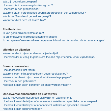
Wat zijn gebruikersgroepen?
Hoe word ik lid van een gebruikersgroep?
Hoe word ik een groepsleider?
Waarom staan verschillende gebruikersgroepen in een andere kleur?
Wat is de "Standaard gebruikersgroep"?
Waarvoor dient de "Het Team"-link?
Privéberichten
Ik kan geen privéberichten sturen!
Ik blijf ongewenste privéberichten ontvangen!
Ik heb spam of een e-mail met ongepaste inhoud van iemand op dit forum ontvangen!
Vrienden en vijanden
Waarvoor dient mijn vrienden- en vijandenlijst?
Hoe verwijder of voeg ik gebruikers toe aan mijn vrienden- en/of vijandenlijst?
Forums doorzoeken
Hoe doorzoek ik het forum?
Waarom levert mijn zoekopdracht geen resultaten op?
Waarom resulteert mijn zoekopdracht in een lege pagina?
Hoe zoek ik een gebruiker?
Hoe kan ik mijn eigen berichten en onderwerpen vinden?
Onderwerpabonnementen en bladwijzers
Wat is het verschil tussen een bladwijzer en abonnement?
Hoe kan ik een bladwijzer of abonnement instellen op specifieke onderwerpen?
Hoe kan ik een bladwijzer of abonnement instellen op specifieke forums?
Hoe zeg ik mijn abonnement op?