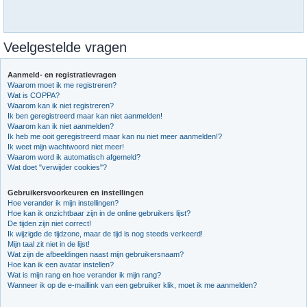
Veelgestelde vragen
Aanmeld- en registratievragen
Waarom moet ik me registreren?
Wat is COPPA?
Waarom kan ik niet registreren?
Ik ben geregistreerd maar kan niet aanmelden!
Waarom kan ik niet aanmelden?
Ik heb me ooit geregistreerd maar kan nu niet meer aanmelden!?
Ik weet mijn wachtwoord niet meer!
Waarom word ik automatisch afgemeld?
Wat doet "verwijder cookies"?
Gebruikersvoorkeuren en instellingen
Hoe verander ik mijn instellingen?
Hoe kan ik onzichtbaar zijn in de online gebruikers lijst?
De tijden zijn niet correct!
Ik wijzigde de tijdzone, maar de tijd is nog steeds verkeerd!
Mijn taal zit niet in de lijst!
Wat zijn de afbeeldingen naast mijn gebruikersnaam?
Hoe kan ik een avatar instellen?
Wat is mijn rang en hoe verander ik mijn rang?
Wanneer ik op de e-maillink van een gebruiker klik, moet ik me aanmelden?