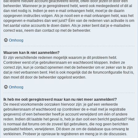
dat iedere nieuwe account geactiveerd wordt, ofwel door jezelf of door een
beheerder. Wanneer je je geregistreerd hebt, werd ook medegedeeld of dit al
dan niet nodig is. Indien je een e-mail ontvangen hebt, moet je de daarin
opgegeven instructies volgen. Als je nooit een e-mail ontvangen hebt, was het
opgegeven e-mailadres dan wel juist? Één van de redenen van activatie is om
het aantal valse accounts te doen dalen. Als je zeker bent dat je e-mailadres
correct was, neem dan contact op met de beheerder.
Omhoog
Waarom kan ik niet aanmelden?
Er zijn verschillende redenen mogelijk waarom je dit probleem hebt.
Controleer eerst of je gebruikersnaam en wachtwoord kloppen. Indien ze
correct zijn, kun je contact opnemen met de beheerder om er zeker van te zijn
dat je niet verbannen bent. Het is ook mogelijk dat de forumconfiguratie fout is,
dan moet dit door de beheerder opgelost worden.
Omhoog
Ik heb me ooit geregistreerd maar kan nu niet meer aanmelden!?
De meest voorkomende oorzaken hiervoor zijn: je gaf een verkeerde
gebruikersnaam of wachtwoord op (controleer de e-mail met je registratie
gegevens) of een beheerder heeft je account verwijderd om één of andere
reden. Indien dit laatste het geval is, heb je dan ooit een bericht geplaatst? Het
is normaal dat forums om de zoveel tijd gebruikers, die nog geen berichten
geplaatst hebben, verwijderen. Dit doen ze om de database qua omvang te
verkleinen. Probeer je opnieuw te registreren en meng je in de discussies.