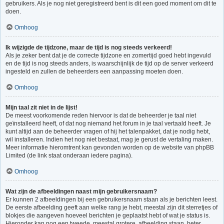
gebruikers. Als je nog niet geregistreerd bent is dit een goed moment om dit te
doen.
Omhoog
Ik wijzigde de tijdzone, maar de tijd is nog steeds verkeerd!
Als je zeker bent dat je de correcte tijdzone en zomertijd goed hebt ingevuld
en de tijd is nog steeds anders, is waarschijnlijk de tijd op de server verkeerd
ingesteld en zullen de beheerders een aanpassing moeten doen.
Omhoog
Mijn taal zit niet in de lijst!
De meest voorkomende reden hiervoor is dat de beheerder je taal niet
geïnstalleerd heeft, of dat nog niemand het forum in je taal vertaald heeft. Je
kunt altijd aan de beheerder vragen of hij het talenpakket, dat je nodig hebt,
wil installeren. Indien het nog niet bestaat, mag je gerust de vertaling maken.
Meer informatie hieromtrent kan gevonden worden op de website van phpBB
Limited (de link staat onderaan iedere pagina).
Omhoog
Wat zijn de afbeeldingen naast mijn gebruikersnaam?
Er kunnen 2 afbeeldingen bij een gebruikersnaam staan als je berichten leest.
De eerste afbeelding geeft aan welke rang je hebt, meestal zijn dit sterretjes of
blokjes die aangeven hoeveel berichten je geplaatst hebt of wat je status is.
Hieronder kan nog een tweede, meestal grotere, afbeelding staan, beter