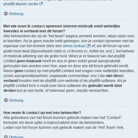
phpBB Ideeën sectie
.
Omhoog
Met wie moet ik contact opnemen omtrent misbruik en/of wettelijke
kwesties in verband met dit forum?
Alle beheerders die op de "het team"-pagina vermeld worden, staan open voor
je klachten. Als je geen reactie hebt gekregen, kun je contact opnemen met de
eigenaar van het domein (dmv een
whois lookup
) of, als dit forum op een
gratis host staat (bijvoorbeeld xsbb.nl, nl.forums.cc, dotbb.be, enz.), het beheer
of misbruik-afdeling van de gratis host. Wees je er bewust van dat phpBB
Limited
geen inspraak
heeft en dus in geen enkel geval aansprakelijk
gehouden kan worden over hoe, waar en door wie dit forum gebruikt wordt.
Neem
geen
contact op met phpBB Limited met vragen over wettelijke kwesties
(zoals aanspreekbaarheid, ongepaste commentaar, enz.) die
niet direct
verband
houden met de phpBB.com-website of de phpBB-software. Als je
phpBB Limited toch e-mailt over deze software die
gebruikt wordt door
derden
kun je een korte, of helemaal geen, reactie verwachten.
Omhoog
Hoe neem ik contact op met een beheerder?
Alle gebruikers van het forum kunnen gebruik maken van het “Contact”-
formulier als deze optie is ingeschakeld door de beheerders.
Leden van het forum kunnen ook gebruik maken van de “Het Team”-link.
Omhoog