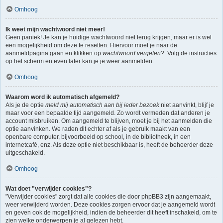
Omhoog
Ik weet mijn wachtwoord niet meer!
Geen paniek! Je kan je huidige wachtwoord niet terug krijgen, maar er is wel
een mogelijkheid om deze te resetten. Hiervoor moet je naar de
aanmeldpagina gaan en klikken op
wachtwoord vergeten?
. Volg de instructies
op het scherm en even later kan je je weer aanmelden.
Omhoog
Waarom word ik automatisch afgemeld?
Als je de optie
meld mij automatisch aan bij ieder bezoek
niet aanvinkt, blijf je
maar voor een bepaalde tijd aangemeld. Zo wordt vermeden dat anderen je
account misbruiken. Om aangemeld te blijven, moet je bij het aanmelden die
optie aanvinken. We raden dit echter af als je gebruik maakt van een
openbare computer, bijvoorbeeld op school, in de bibliotheek, in een
internetcafé, enz. Als deze optie niet beschikbaar is, heeft de beheerder deze
uitgeschakeld.
Omhoog
Wat doet "verwijder cookies"?
"Verwijder cookies" zorgt dat alle cookies die door phpBB3 zijn aangemaakt,
weer verwijderd worden. Deze cookies zorgen ervoor dat je aangemeld wordt
en geven ook de mogelijkheid, indien de beheerder dit heeft inschakeld, om te
zien welke onderwerpen je al gelezen hebt.