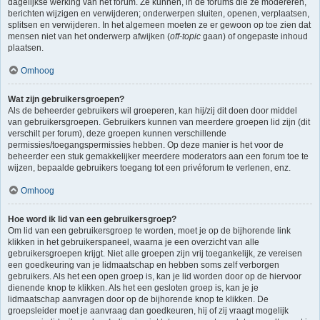
dagelijkse werking van het forum. Ze kunnen, in de forums die ze modereren,
berichten wijzigen en verwijderen; onderwerpen sluiten, openen, verplaatsen,
splitsen en verwijderen. In het algemeen moeten ze er gewoon op toe zien dat
mensen niet van het onderwerp afwijken (
off-topic
gaan) of ongepaste inhoud
plaatsen.
Omhoog
Wat zijn gebruikersgroepen?
Als de beheerder gebruikers wil groeperen, kan hij/zij dit doen door middel
van gebruikersgroepen. Gebruikers kunnen van meerdere groepen lid zijn (dit
verschilt per forum), deze groepen kunnen verschillende
permissies/toegangspermissies hebben. Op deze manier is het voor de
beheerder een stuk gemakkelijker meerdere moderators aan een forum toe te
wijzen, bepaalde gebruikers toegang tot een privéforum te verlenen, enz.
Omhoog
Hoe word ik lid van een gebruikersgroep?
Om lid van een gebruikersgroep te worden, moet je op de bijhorende link
klikken in het gebruikerspaneel, waarna je een overzicht van alle
gebruikersgroepen krijgt. Niet alle groepen zijn vrij toegankelijk, ze vereisen
een goedkeuring van je lidmaatschap en hebben soms zelf verborgen
gebruikers. Als het een open groep is, kan je lid worden door op de hiervoor
dienende knop te klikken. Als het een gesloten groep is, kan je je
lidmaatschap aanvragen door op de bijhorende knop te klikken. De
groepsleider moet je aanvraag dan goedkeuren, hij of zij vraagt mogelijk