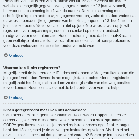
Protection Act". Dit is een Amerikaanse wet uit 1998 die vereist dat iedere
website die mogelijk gegevens van jongeren onder de 13 jaar verzamelt,
hiervoor de toestemming heeft van de ouders. Deze toestemming moet
schriftelijk of op een andere wijze gegeven worden, zodat de ouders weten dat
de website persoonlijke gegevens van hun kind, jonger dan 13, heeft. Indien
je niet zeker bent of deze wet al dan niet op jou of de website waarop je wil
registreren van toepassing is, neem dan contact op met een juridisch
raadgever voor meer informatie. Houd er rekening mee dat het phpBB-team
geen wettelijke informatie kan verschaffen en ook niet het aanspreekpunt is
voor deze wetgeving, tenzij dit hieronder vermeld wordt.
Omhoog
Waarom kan ik niet registreren?
Mogelijk heeft de beheerder je IP-adres verbannen, of de gebruikersnaam die
je opgeeft verboden. Tevens is het mogelijk dat de beheerder de registratie
mogelijkheid heeft uitgeschakeld om zo de registratie van nieuwe gebruikers
te voorkomen. Neem contact op met de beheerder voor verdere hulp.
Omhoog
Ik ben geregistreerd maar kan niet aanmelden!
Controleer eerst of je gebruikersnaam en wachtwoord kloppen. Indien ze
correct zijn, kan één of meerdere zaken hiervan de oorzaak zijn. Indien
COPPA geactiveerd is en je tijdens het registratieproces opgaf dat je jonger
bent dan 13 jaar, moet je de ontvangen instructies opvolgen. Als dit niet het
geval is, moet je account dan geactiveerd worden? Sommige forums vereisen