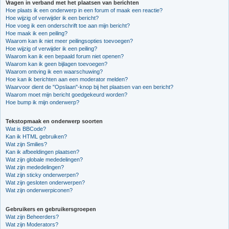
Vragen in verband met het plaatsen van berichten
Hoe plaats ik een onderwerp in een forum of maak een reactie?
Hoe wijzig of verwijder ik een bericht?
Hoe voeg ik een onderschrift toe aan mijn bericht?
Hoe maak ik een peiling?
Waarom kan ik niet meer peilingsopties toevoegen?
Hoe wijzig of verwijder ik een peiling?
Waarom kan ik een bepaald forum niet openen?
Waarom kan ik geen bijlagen toevoegen?
Waarom ontving ik een waarschuwing?
Hoe kan ik berichten aan een moderator melden?
Waarvoor dient de "Opslaan"-knop bij het plaatsen van een bericht?
Waarom moet mijn bericht goedgekeurd worden?
Hoe bump ik mijn onderwerp?
Tekstopmaak en onderwerp soorten
Wat is BBCode?
Kan ik HTML gebruiken?
Wat zijn Smilies?
Kan ik afbeeldingen plaatsen?
Wat zijn globale mededelingen?
Wat zijn mededelingen?
Wat zijn sticky onderwerpen?
Wat zijn gesloten onderwerpen?
Wat zijn onderwerpiconen?
Gebruikers en gebruikersgroepen
Wat zijn Beheerders?
Wat zijn Moderators?