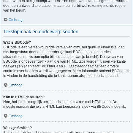
onderwerpen niet gebumpt worden. Een onderwerp kan ook gebumpt worden
door een antwoord te plaatsen, maar hou hierbij wel rekening met de regels
van het forum.
Omhoog
Tekstopmaak en onderwerp soorten
Wat is BBCode?
BBCode is een vereenvoudigde versie van html, het gebruik ervan is al dan
niet toegestaan door de beheerder (je kunt BBCode ook per bericht
uitschakelen, dit is een optie bij het plaatsen van je bericht). De syntax van
BBCode is ongeveer gelijk aan die van HTML, tags worden tussen vierkante
haakjes [ en ] geplaatst, dus niet < en >. Daarnaast geeft het een grotere
controle over hoe iets wordt weergegeven. Meer informatie omtrent BBCode is
te vinden in de handleiding die je kunt openen als je een bericht plaatst.
Omhoog
Kan ik HTML gebruiken?
Nee, het is niet mogelijk om je bericht op te maken met HTML code. De
meeste opmaak die je via HTML kan toepassen is ook via BBCode mogelijk.
Omhoog
Wat zijn Smilies?
Smilies zijn kleine afbeeldingen die gebruikt kunnen worden om een