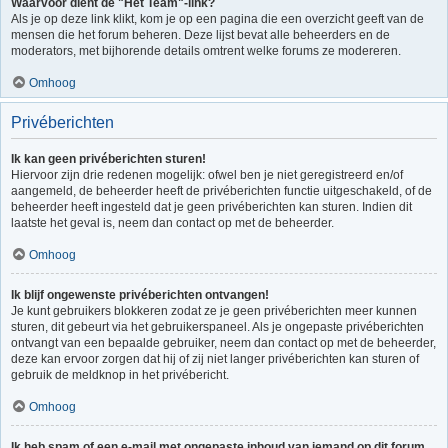
Waarvoor dient de "Het Team"-link?
Als je op deze link klikt, kom je op een pagina die een overzicht geeft van de
mensen die het forum beheren. Deze lijst bevat alle beheerders en de
moderators, met bijhorende details omtrent welke forums ze modereren.
Omhoog
Privéberichten
Ik kan geen privéberichten sturen!
Hiervoor zijn drie redenen mogelijk: ofwel ben je niet geregistreerd en/of
aangemeld, de beheerder heeft de privéberichten functie uitgeschakeld, of de
beheerder heeft ingesteld dat je geen privéberichten kan sturen. Indien dit
laatste het geval is, neem dan contact op met de beheerder.
Omhoog
Ik blijf ongewenste privéberichten ontvangen!
Je kunt gebruikers blokkeren zodat ze je geen privéberichten meer kunnen
sturen, dit gebeurt via het gebruikerspaneel. Als je ongepaste privéberichten
ontvangt van een bepaalde gebruiker, neem dan contact op met de beheerder,
deze kan ervoor zorgen dat hij of zij niet langer privéberichten kan sturen of
gebruik de meldknop in het privébericht.
Omhoog
Ik heb spam of een e-mail met ongepaste inhoud van iemand op dit forum