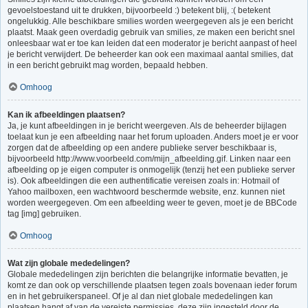
gevoelstoestand uit te drukken, bijvoorbeeld :) betekent blij, :( betekent
ongelukkig. Alle beschikbare smilies worden weergegeven als je een bericht
plaatst. Maak geen overdadig gebruik van smilies, ze maken een bericht snel
onleesbaar wat er toe kan leiden dat een moderator je bericht aanpast of heel
je bericht verwijdert. De beheerder kan ook een maximaal aantal smilies, dat
in een bericht gebruikt mag worden, bepaald hebben.
Omhoog
Kan ik afbeeldingen plaatsen?
Ja, je kunt afbeeldingen in je bericht weergeven. Als de beheerder bijlagen
toelaat kun je een afbeelding naar het forum uploaden. Anders moet je er voor
zorgen dat de afbeelding op een andere publieke server beschikbaar is,
bijvoorbeeld http://www.voorbeeld.com/mijn_afbeelding.gif. Linken naar een
afbeelding op je eigen computer is onmogelijk (tenzij het een publieke server
is). Ook afbeeldingen die een authentificatie vereisen zoals in: Hotmail of
Yahoo mailboxen, een wachtwoord beschermde website, enz. kunnen niet
worden weergegeven. Om een afbeelding weer te geven, moet je de BBCode
tag [img] gebruiken.
Omhoog
Wat zijn globale mededelingen?
Globale mededelingen zijn berichten die belangrijke informatie bevatten, je
komt ze dan ook op verschillende plaatsen tegen zoals bovenaan ieder forum
en in het gebruikerspaneel. Of je al dan niet globale mededelingen kan
plaatsen hangt af van de vereiste permissies, deze zijn ingesteld door de