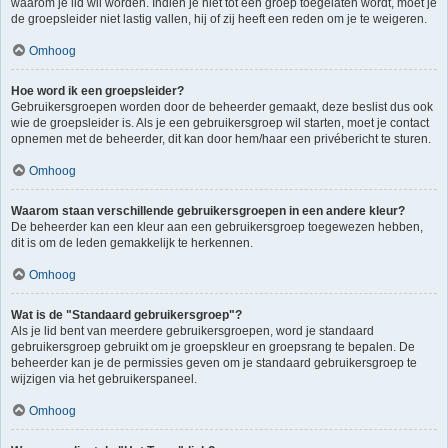
waarom je lid wil worden. Indien je niet tot een groep toegelaten wordt, moet je
de groepsleider niet lastig vallen, hij of zij heeft een reden om je te weigeren.
Omhoog
Hoe word ik een groepsleider?
Gebruikersgroepen worden door de beheerder gemaakt, deze beslist dus ook
wie de groepsleider is. Als je een gebruikersgroep wil starten, moet je contact
opnemen met de beheerder, dit kan door hem/haar een privébericht te sturen.
Omhoog
Waarom staan verschillende gebruikersgroepen in een andere kleur?
De beheerder kan een kleur aan een gebruikersgroep toegewezen hebben,
dit is om de leden gemakkelijk te herkennen.
Omhoog
Wat is de "Standaard gebruikersgroep"?
Als je lid bent van meerdere gebruikersgroepen, word je standaard
gebruikersgroep gebruikt om je groepskleur en groepsrang te bepalen. De
beheerder kan je de permissies geven om je standaard gebruikersgroep te
wijzigen via het gebruikerspaneel.
Omhoog