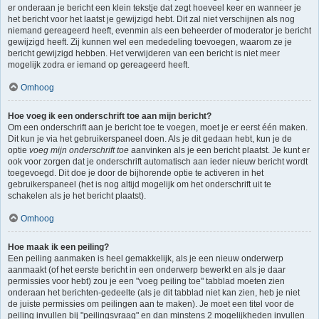
er onderaan je bericht een klein tekstje dat zegt hoeveel keer en wanneer je
het bericht voor het laatst je gewijzigd hebt. Dit zal niet verschijnen als nog
niemand gereageerd heeft, evenmin als een beheerder of moderator je bericht
gewijzigd heeft. Zij kunnen wel een mededeling toevoegen, waarom ze je
bericht gewijzigd hebben. Het verwijderen van een bericht is niet meer
mogelijk zodra er iemand op gereageerd heeft.
Omhoog
Hoe voeg ik een onderschrift toe aan mijn bericht?
Om een onderschrift aan je bericht toe te voegen, moet je er eerst één maken.
Dit kun je via het gebruikerspaneel doen. Als je dit gedaan hebt, kun je de
optie
voeg mijn onderschrift toe
aanvinken als je een bericht plaatst. Je kunt er
ook voor zorgen dat je onderschrift automatisch aan ieder nieuw bericht wordt
toegevoegd. Dit doe je door de bijhorende optie te activeren in het
gebruikerspaneel (het is nog altijd mogelijk om het onderschrift uit te
schakelen als je het bericht plaatst).
Omhoog
Hoe maak ik een peiling?
Een peiling aanmaken is heel gemakkelijk, als je een nieuw onderwerp
aanmaakt (of het eerste bericht in een onderwerp bewerkt en als je daar
permissies voor hebt) zou je een "voeg peiling toe" tabblad moeten zien
onderaan het berichten-gedeelte (als je dit tabblad niet kan zien, heb je niet
de juiste permissies om peilingen aan te maken). Je moet een titel voor de
peiling invullen bij "peilingsvraag" en dan minstens 2 mogelijkheden invullen