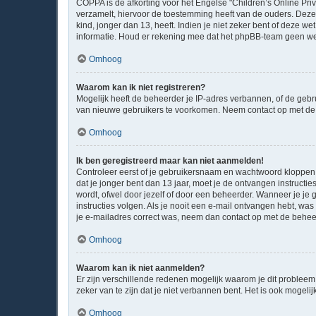
COPPA is de afkorting voor het Engelse "Children’s Online Priv
verzamelt, hiervoor de toestemming heeft van de ouders. Deze
kind, jonger dan 13, heeft. Indien je niet zeker bent of deze w
informatie. Houd er rekening mee dat het phpBB-team geen wett
Omhoog
Waarom kan ik niet registreren?
Mogelijk heeft de beheerder je IP-adres verbannen, of de gebru
van nieuwe gebruikers te voorkomen. Neem contact op met de 
Omhoog
Ik ben geregistreerd maar kan niet aanmelden!
Controleer eerst of je gebruikersnaam en wachtwoord kloppen. I
dat je jonger bent dan 13 jaar, moet je de ontvangen instruct
wordt, ofwel door jezelf of door een beheerder. Wanneer je je 
instructies volgen. Als je nooit een e-mail ontvangen hebt, wa
je e-mailadres correct was, neem dan contact op met de behee
Omhoog
Waarom kan ik niet aanmelden?
Er zijn verschillende redenen mogelijk waarom je dit probleem
zeker van te zijn dat je niet verbannen bent. Het is ook mogeli
Omhoog