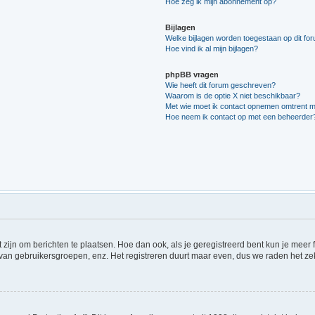
Hoe zeg ik mijn abonnement op?
Bijlagen
Welke bijlagen worden toegestaan op dit fo
Hoe vind ik al mijn bijlagen?
phpBB vragen
Wie heeft dit forum geschreven?
Waarom is de optie X niet beschikbaar?
Met wie moet ik contact opnemen omtrent mis
Hoe neem ik contact op met een beheerder
t zijn om berichten te plaatsen. Hoe dan ook, als je geregistreerd bent kun je meer
 van gebruikersgroepen, enz. Het registreren duurt maar even, dus we raden het ze