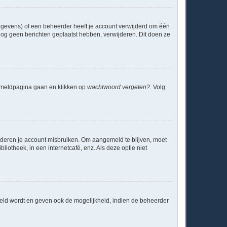
egevens) of een beheerder heeft je account verwijderd om één
e nog geen berichten geplaatst hebben, verwijderen. Dit doen ze
anmeldpagina gaan en klikken op
wachtwoord vergeten?
. Volg
anderen je account misbruiken. Om aangemeld te blijven, moet
liotheek, in een internetcafé, enz. Als deze optie niet
meld wordt en geven ook de mogelijkheid, indien de beheerder