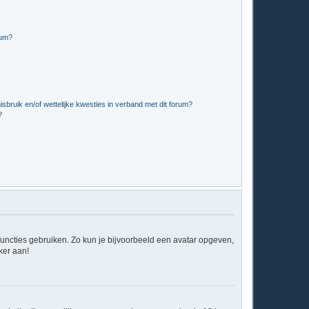
rum?
bruik en/of wettelijke kwesties in verband met dit forum?
?
 functies gebruiken. Zo kun je bijvoorbeeld een avatar opgeven,
ker aan!