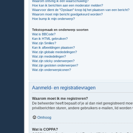
Waarom ontving ik een waarschuwing?
Hoe kan ik berichten aan een moderator melden?
Waarvoor dient de "Opslaan"-knop bij het plaatsen van een bericht?
Waarom moet mijn bericht goedgekeurd worden?
Hoe bump ik mijn onderwerp?
Tekstopmaak en onderwerp soorten
Wat is BBCode?
Kan ik HTML gebruiken?
Wat zijn Smilies?
Kan ik afbeeldingen plaatsen?
Wat zijn globale mededelingen?
Wat zijn mededelingen?
Wat zijn sticky onderwerpen?
Wat zijn gesloten onderwerpen?
Wat zijn onderwerpiconen?
Aanmeld- en registratievragen
Waarom moet ik me registreren?
De beheerder heeft bepaalt of je al dan niet geregistreerd moe
privéberichten sturen, andere gebruikers e-mailen, lid worden
Omhoog
Wat is COPPA?