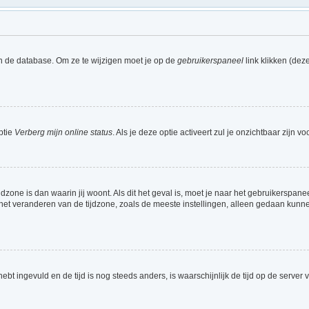
in de database. Om ze te wijzigen moet je op de
gebruikerspaneel
link klikken (dez
ptie
Verberg mijn online status
. Als je deze optie activeert zul je onzichtbaar zijn
jdzone is dan waarin jij woont. Als dit het geval is, moet je naar het gebruikerspa
et veranderen van de tijdzone, zoals de meeste instellingen, alleen gedaan kunnen
 hebt ingevuld en de tijd is nog steeds anders, is waarschijnlijk de tijd op de ser