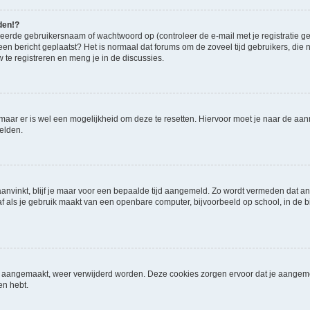
den!?
eerde gebruikersnaam of wachtwoord op (controleer de e-mail met je registratie g
it een bericht geplaatst? Het is normaal dat forums om de zoveel tijd gebruikers, di
te registreren en meng je in de discussies.
, maar er is wel een mogelijkheid om deze te resetten. Hiervoor moet je naar de a
melden.
aanvinkt, blijf je maar voor een bepaalde tijd aangemeld. Zo wordt vermeden dat 
f als je gebruik maakt van een openbare computer, bijvoorbeeld op school, in de bib
ijn aangemaakt, weer verwijderd worden. Deze cookies zorgen ervoor dat je aange
en hebt.