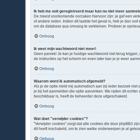
Ik heb me ooit geregistreerd maar kan nu niet meer aanmel
De meest voorkomende oorzaken hiervoor zijn: je gaf een verk
of andere reden. Indien dit laatste het geval is, heb je dan oo
om de database qua omvang te verkleinen. Probeer je opnieuw 
Omhoog
Ik weet mijn wachtwoord niet meer!
Geen paniek! Je kan je huidige wachtwoord niet terug krijgen
de instructies op het scherm en even later kan je je weer aan
Omhoog
Waarom word ik automatisch afgemeld?
Als je de optie
meld mij automatisch aan bij ieder bezoek
niet 
je bij het aanmelden die optie aanvinken. We raden dit echter a
beschikbaar is, heeft de beheerder deze uitgeschakeld.
Omhoog
Wat doet "verwijder cookies"?
"Verwijder cookies" zorgt dat alle cookies die door phpBB3 z
dit heeft inschakeld, om te zien welke onderwerpen je al gelez
Omhoog