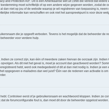
acy and Protection Act". Dit is een Amerikaanse wet uit 1998 die vereist dat ieder
 toestemming moet schriftelijk of op een andere wijze gegeven worden, zodat de 
et al dan niet op jou of de website waarop je wil registreren van toepassing is, ne
elijke informatie kan verschaffen en ook niet het aanspreekpunt is voor deze wetge
ikersnaam die je opgeeft verboden. Tevens is het mogelijk dat de beheerder de reg
beheerder voor verdere hulp.
ndien ze correct zijn, kan één of meerdere zaken hiervan de oorzaak zijn. Indien C
ies opvolgen. Als dit niet het geval is, moet je account dan geactiveerd worden? S
geregistreerd hebt, werd ook medegedeeld of dit al dan niet nodig is. Indien je ee
s het opgegeven e-mailadres dan wel juist? Één van de redenen van activatie is om h
rder.
 hebt. Controleer eerst of je gebruikersnaam en wachtwoord kloppen. Indien ze co
jk dat de forumconfiguratie fout is, dan moet dit door de beheerder opgelost worden.