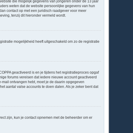
e website die mogelijk gegevens van jongeren onder de 13 jaar
ouders weten dat de website persoonlijke gegevens van hun
em dan contact op met een juridisch raadgever voor meer
ving, tenzij dit hieronder vermeld wordt.
istratie mogelijkheid heeft uitgeschakeld om zo de registratie
OPPA geactiveerd is en je tijdens het registratieproces opgaf
ommige forums vereisen dat iedere nieuwe account geactiveerd
n e-mail ontvangen hebt, moet je de daarin opgegeven
et aantal valse accounts te doen dalen. Als je zeker bent dat
rrect zijn, kun je contact opnemen met de beheerder om er