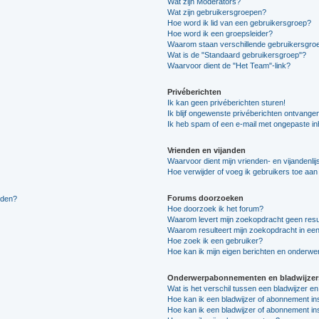
Wat zijn Moderators?
Wat zijn gebruikersgroepen?
Hoe word ik lid van een gebruikersgroep?
Hoe word ik een groepsleider?
Waarom staan verschillende gebruikersgroe
Wat is de "Standaard gebruikersgroep"?
Waarvoor dient de "Het Team"-link?
Privéberichten
Ik kan geen privéberichten sturen!
Ik blijf ongewenste privéberichten ontvange
Ik heb spam of een e-mail met ongepaste i
Vrienden en vijanden
Waarvoor dient mijn vrienden- en vijandenlij
Hoe verwijder of voeg ik gebruikers toe aan m
Forums doorzoeken
lden?
Hoe doorzoek ik het forum?
Waarom levert mijn zoekopdracht geen resu
Waarom resulteert mijn zoekopdracht in een
Hoe zoek ik een gebruiker?
Hoe kan ik mijn eigen berichten en onderw
Onderwerpabonnementen en bladwijzer
Wat is het verschil tussen een bladwijzer 
Hoe kan ik een bladwijzer of abonnement in
Hoe kan ik een bladwijzer of abonnement ins