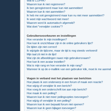
Wat is COPPA?
Waarom kan ik niet registreren?
Ik ben geregistreerd maar kan niet aanmelden!
Waarom kan ik niet aanmelden?
Ik heb me ooit geregistreerd maar kan nu niet meer aanmelden!?
Ik weet mijn wachtwoord niet meer!
Waarom word ik automatisch afgemeld?
Wat doet "verwijder cookies"?
Gebruikersvoorkeuren en instellingen
Hoe verander ik mijn instellingen?
Hoe kan ik onzichtbaar zijn in de online gebruikers lijst?
De tijden zijn niet correct!
Ik wijzigde de tijdzone, maar de tijd is nog steeds verkeerd!
Mijn taal zit niet in de lijst!
Wat zijn de afbeeldingen naast mijn gebruikersnaam?
Hoe kan ik een avatar instellen?
Wat is mijn rang en hoe verander ik mijn rang?
Wanneer ik op de e-maillink van een gebruiker klik, moet ik me aanme
Vragen in verband met het plaatsen van berichten
Hoe plaats ik een onderwerp in een forum of maak een reactie?
Hoe wijzig of verwijder ik een bericht?
Hoe voeg ik een onderschrift toe aan mijn bericht?
Hoe maak ik een peiling?
Waarom kan ik niet meer peilingsopties toevoegen?
Hoe wijzig of verwijder ik een peiling?
Waarom kan ik een bepaald forum niet openen?
Waarom kan ik geen bijlagen toevoegen?