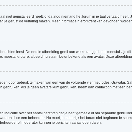
 niet geïnstalleerd heeft, of dat nog niemand het forum in je taal vertaald heeft. J
t, mag je gerust de vertaling maken. Meer informatie hieromtrent kan gevonden word
erichten leest. De eerste afbeelding geeft aan welke rang je hebt, meestal zijn dit
e, meestal grotere, afbeelding staan, beter bekend als een avatar. Deze afbeelding 
voegen door gebruik te maken van één van de volgende vier methodes: Gravatar, Gale
n gebruiken. Als je geen avatars kunt gebruiken, neem dan contact op met een beh
indicatie over het aantal berchten dat je hebt gemaakt of om bepaalde gebruikers 
d worden door een beheerder. Nu moet je natuurlijk het forum niet beginnen te sp
en beheerder of moderator kunnen je berichten aantal doen dalen.