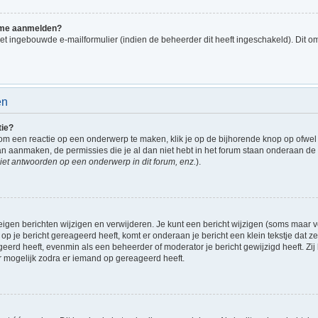
k me aanmelden?
t ingebouwde e-mailformulier (indien de beheerder dit heeft ingeschakeld). Dit o
en
tie?
om een reactie op een onderwerp te maken, klik je op de bijhorende knop op ofwe
an aanmaken, de permissies die je al dan niet hebt in het forum staan onderaan d
et antwoorden op een onderwerp in dit forum, enz.
).
eigen berichten wijzigen en verwijderen. Je kunt een bericht wijzigen (soms maar vo
op je bericht gereageerd heeft, komt er onderaan je bericht een klein tekstje dat ze
ageerd heeft, evenmin als een beheerder of moderator je bericht gewijzigd heeft. 
r mogelijk zodra er iemand op gereageerd heeft.