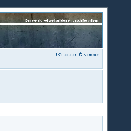
Een wereld vol wedstrijden en geschifte prijzen!
Registreer
Aanmelden