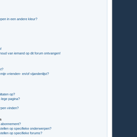
pen in een andere kleur?
n!
nhoud van iemand op dit forum ontvangen!
st?
ijn vrienden- en/of vijandenlijst?
ltaten op?
 lege pagina?
erpen vinden?
s
en abonnement?
stellen op specifieke onderwerpen?
tellen op specifieke forums?