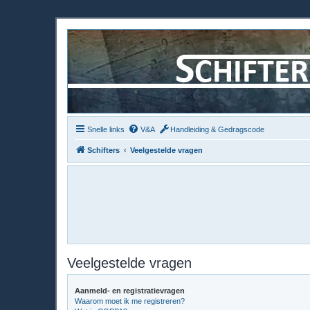
Snelle links
V&A
Handleiding & Gedragscode
Schifters
Veelgestelde vragen
Veelgestelde vragen
Aanmeld- en registratievragen
Waarom moet ik me registreren?