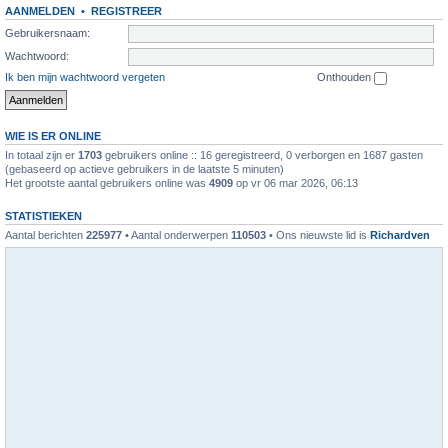
AANMELDEN
•
REGISTREER
Gebruikersnaam:
Wachtwoord:
Ik ben mijn wachtwoord vergeten
Onthouden
WIE IS ER ONLINE
In totaal zijn er
1703
gebruikers online :: 16 geregistreerd, 0 verborgen en 1687 gasten
(gebaseerd op actieve gebruikers in de laatste 5 minuten)
Het grootste aantal gebruikers online was
4909
op vr 06 mar 2026, 06:13
STATISTIEKEN
Aantal berichten
225977
• Aantal onderwerpen
110503
• Ons nieuwste lid is
Richardven