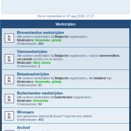
Het is momenteel vr 07 aug 2026, 17:17
Wedstrijden
Binnenlandse wedstrijden
Alle actieve wedstrijden bij
Belgische
organisators.
Moderators:
bloemeke
,
grietje
Onderwerpen:
855
Stemwedstrijden
Alle actieve wedstrijden bij
Belgische
organisators, waarin
stemmen/likes
verzameld
worden om te winnen.
Moderator:
Miss Jones
Onderwerpen:
2
Betaalwedstrijden
Alle actieve wedstrijden bij
Belgische
organisators, die
betalend
zijn.
Moderators:
bloemeke
,
grietje
Onderwerpen:
57
Buitenlandse wedstrijden
Alle actieve wedstrijden bij
buitenlandse
organisators.
Moderator:
bloemeke
Onderwerpen:
92
Winnaars
Iets gewonnen dankzij dit forum? Laat het ons weten!
Onderwerpen:
403
Archief