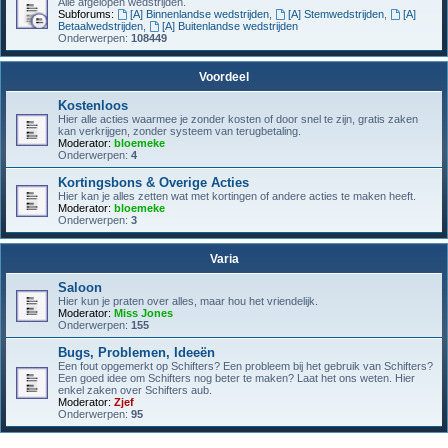
Alle afgelopen wedstrijden.
Subforums:
[A] Binnenlandse wedstrijden
,
[A] Stemwedstrijden
,
[A]
Betaalwedstrijden
,
[A] Buitenlandse wedstrijden
Onderwerpen:
108449
Voordeel
Kostenloos
Hier alle acties waarmee je zonder kosten of door snel te zijn, gratis zaken
kan verkrijgen, zonder systeem van terugbetaling.
Moderator:
bloemeke
Onderwerpen:
4
Kortingsbons & Overige Acties
Hier kan je alles zetten wat met kortingen of andere acties te maken heeft.
Moderator:
bloemeke
Onderwerpen:
3
Varia
Saloon
Hier kun je praten over alles, maar hou het vriendelijk.
Moderator:
Miss Jones
Onderwerpen:
155
Bugs, Problemen, Ideeën
Een fout opgemerkt op Schifters? Een probleem bij het gebruik van Schifters?
Een goed idee om Schifters nog beter te maken? Laat het ons weten. Hier
enkel zaken over Schifters aub.
Moderator:
Zjef
Onderwerpen:
95