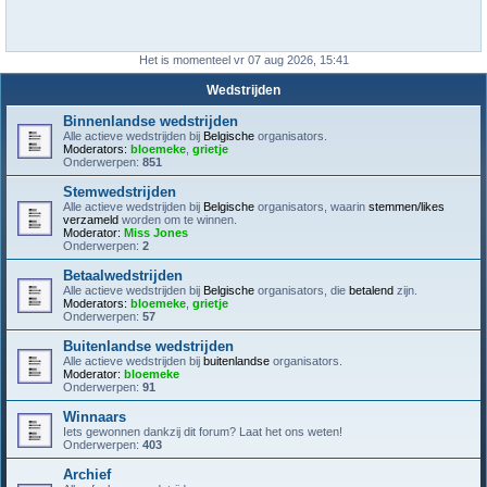
Het is momenteel vr 07 aug 2026, 15:41
Wedstrijden
Binnenlandse wedstrijden
Alle actieve wedstrijden bij
Belgische
organisators.
Moderators:
bloemeke
,
grietje
Onderwerpen:
851
Stemwedstrijden
Alle actieve wedstrijden bij
Belgische
organisators, waarin
stemmen/likes
verzameld
worden om te winnen.
Moderator:
Miss Jones
Onderwerpen:
2
Betaalwedstrijden
Alle actieve wedstrijden bij
Belgische
organisators, die
betalend
zijn.
Moderators:
bloemeke
,
grietje
Onderwerpen:
57
Buitenlandse wedstrijden
Alle actieve wedstrijden bij
buitenlandse
organisators.
Moderator:
bloemeke
Onderwerpen:
91
Winnaars
Iets gewonnen dankzij dit forum? Laat het ons weten!
Onderwerpen:
403
Archief