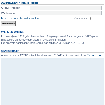
AANMELDEN
•
REGISTREER
Gebruikersnaam:
Wachtwoord:
Ik ben mijn wachtwoord vergeten
Onthouden
WIE IS ER ONLINE
In totaal zijn er
1512
gebruikers online :: 13 geregistreerd, 2 verborgen en 1497 gasten
(gebaseerd op actieve gebruikers in de laatste 5 minuten)
Het grootste aantal gebruikers online was
4909
op vr 06 mar 2026, 06:13
STATISTIEKEN
Aantal berichten
225971
• Aantal onderwerpen
110498
• Ons nieuwste lid is
Richardven