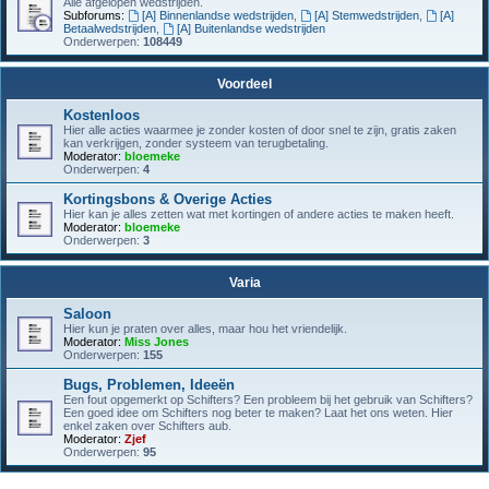
Alle afgelopen wedstrijden.
Subforums:
[A] Binnenlandse wedstrijden
,
[A] Stemwedstrijden
,
[A]
Betaalwedstrijden
,
[A] Buitenlandse wedstrijden
Onderwerpen:
108449
Voordeel
Kostenloos
Hier alle acties waarmee je zonder kosten of door snel te zijn, gratis zaken
kan verkrijgen, zonder systeem van terugbetaling.
Moderator:
bloemeke
Onderwerpen:
4
Kortingsbons & Overige Acties
Hier kan je alles zetten wat met kortingen of andere acties te maken heeft.
Moderator:
bloemeke
Onderwerpen:
3
Varia
Saloon
Hier kun je praten over alles, maar hou het vriendelijk.
Moderator:
Miss Jones
Onderwerpen:
155
Bugs, Problemen, Ideeën
Een fout opgemerkt op Schifters? Een probleem bij het gebruik van Schifters?
Een goed idee om Schifters nog beter te maken? Laat het ons weten. Hier
enkel zaken over Schifters aub.
Moderator:
Zjef
Onderwerpen:
95