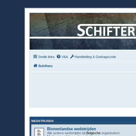
Snelle links
V&A
Handleiding & Gedragscode
Schifters
WEDSTRIJDEN
Binnenlandse wedstrijden
Alle actieve wedstrijden bij
Belgische
organisators.