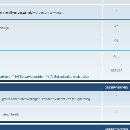
2
emmen/likes verzameld
worden om te winnen.
57
end
zijn.
91
403
108449
trijden
,
[A] Betaalwedstrijden
,
[A] Buitenlandse wedstrijden
ONDERWERPEN
4
jn, gratis zaken kan verkrijgen, zonder systeem van terugbetaling.
3
e maken heeft.
ONDERWERPEN