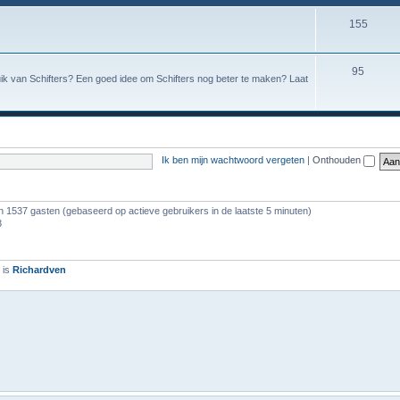
155
95
uik van Schifters? Een goed idee om Schifters nog beter te maken? Laat
Ik ben mijn wachtwoord vergeten
|
Onthouden
en 1537 gasten (gebaseerd op actieve gebruikers in de laatste 5 minuten)
3
 is
Richardven