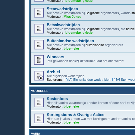
Moderators:
bloemeke
,
grietje
Stemwedstrijden
Alle actieve wedstrijden bij
Belgische
organisators, waarin
st
Moderator:
Miss Jones
Betaalwedstrijden
Alle actieve wedstrijden bij
Belgische
organisators, die
betal
Moderators:
bloemeke
,
grietje
Buitenlandse wedstrijden
Alle actieve wedstrijden bij
buitenlandse
organisators.
Moderator:
bloemeke
Winnaars
Iets gewonnen dankzij dit forum? Laat het ons weten!
Archief
Alle afgelopen wedstrijden.
Subforums:
[A] Binnenlandse wedstrijden
,
[A] Stemweds
VOORDEEL
Kostenloos
Hier alle acties waarmee je zonder kosten of door snel te zi
Moderator:
bloemeke
Kortingsbons & Overige Acties
Hier kan je alles zetten wat met kortingen of andere acties t
Moderator:
bloemeke
VARIA