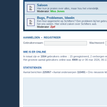
Saloon
Hier kun je praten over alles, maar hou het vriendelijk.
Moderator:
Miss Jones
Bugs, Problemen, Ideeën
Een fout opgemerkt op Schifters? Een probleem bij het gebr
het ons weten. Hier enkel zaken over Schifters aub.
Moderator:
Zjef
AANMELDEN
•
REGISTREER
Gebruikersnaam:
Wachtwoord:
WIE IS ER ONLINE
In totaal zijn er
1554
gebruikers online :: 15 geregistreerd, 2 verborgen 
Het grootste aantal gebruikers online was
4909
op vr 06 mar 2026, 06:1
STATISTIEKEN
Aantal berichten
225957
• Aantal onderwerpen
110491
• Ons nieuwste lid