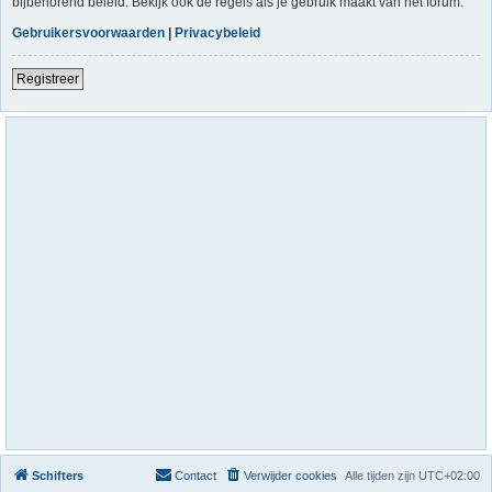
bijbehorend beleid. Bekijk ook de regels als je gebruik maakt van het forum.
Gebruikersvoorwaarden
|
Privacybeleid
Registreer
Schifters
Contact
Verwijder cookies
Alle tijden zijn
UTC+02:00