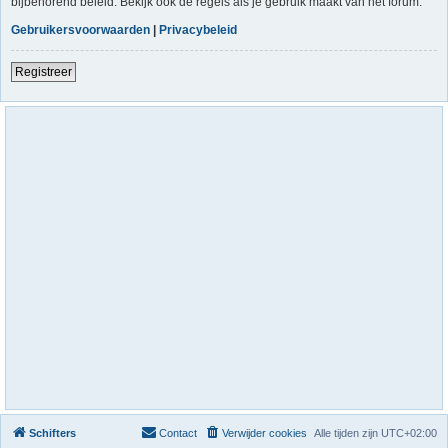
bijbehorend beleid. Bekijk ook de regels als je gebruik maakt van het forum.
Gebruikersvoorwaarden
|
Privacybeleid
Registreer
Schifters
Contact
Verwijder cookies
Alle tijden zijn
UTC+02:00