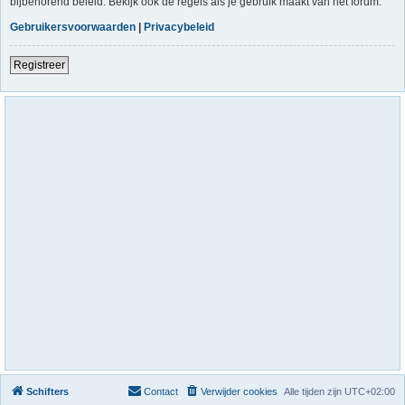
bijbehorend beleid. Bekijk ook de regels als je gebruik maakt van het forum.
Gebruikersvoorwaarden
|
Privacybeleid
Registreer
Schifters
Contact
Verwijder cookies
Alle tijden zijn
UTC+02:00