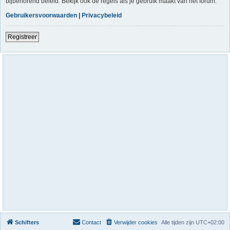
bijbehorend beleid. Bekijk ook de regels als je gebruik maakt van het forum.
Gebruikersvoorwaarden
|
Privacybeleid
Registreer
Schifters
Contact
Verwijder cookies
Alle tijden zijn
UTC+02:00