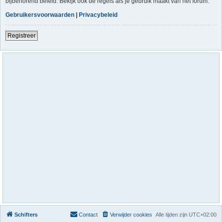
bijbehorend beleid. Bekijk ook de regels als je gebruik maakt van het forum.
Gebruikersvoorwaarden
|
Privacybeleid
Registreer
Schifters
Contact
Verwijder cookies
Alle tijden zijn
UTC+02:00