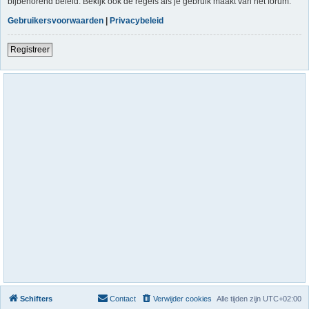
bijbehorend beleid. Bekijk ook de regels als je gebruik maakt van het forum.
Gebruikersvoorwaarden
|
Privacybeleid
Registreer
Schifters
Contact
Verwijder cookies
Alle tijden zijn
UTC+02:00