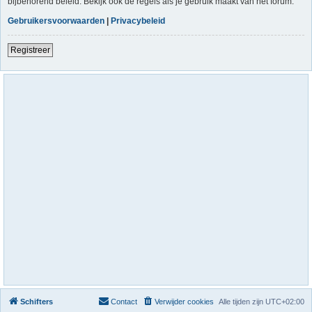
bijbehorend beleid. Bekijk ook de regels als je gebruik maakt van het forum.
Gebruikersvoorwaarden
|
Privacybeleid
Registreer
Schifters
Contact
Verwijder cookies
Alle tijden zijn
UTC+02:00