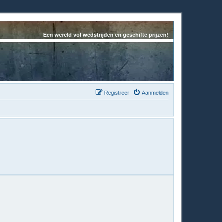
Een wereld vol wedstrijden en geschifte prijzen!
Registreer
Aanmelden