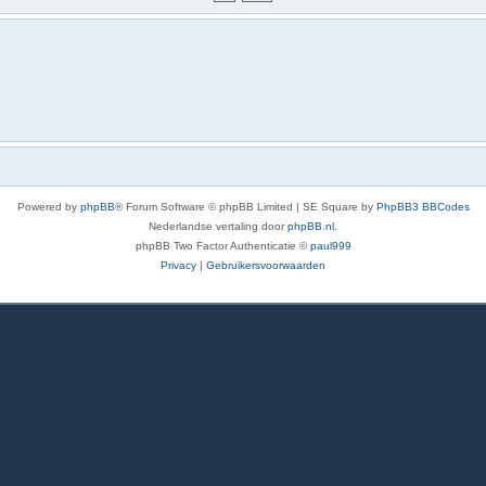
Powered by
phpBB
® Forum Software © phpBB Limited | SE Square by
PhpBB3 BBCodes
Nederlandse vertaling door
phpBB.nl
.
phpBB Two Factor Authenticatie ©
paul999
Privacy
|
Gebruikersvoorwaarden