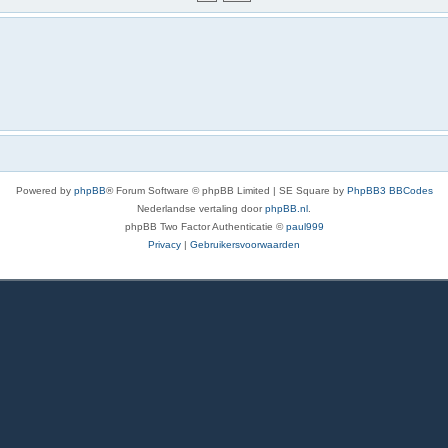
Powered by
phpBB
® Forum Software © phpBB Limited | SE Square by
PhpBB3 BBCodes
Nederlandse vertaling door
phpBB.nl
.
phpBB Two Factor Authenticatie ©
paul999
Privacy
|
Gebruikersvoorwaarden