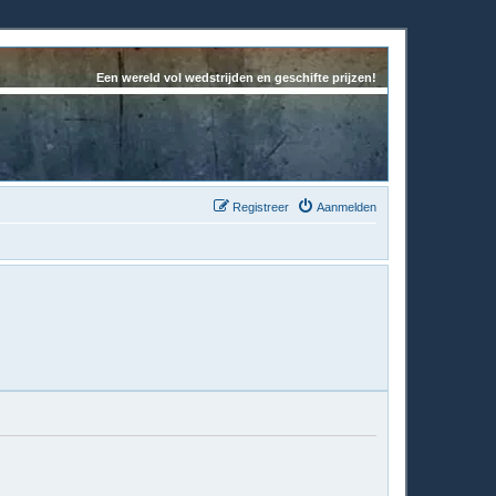
Een wereld vol wedstrijden en geschifte prijzen!
Registreer
Aanmelden