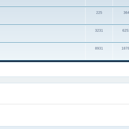
225
36
3231
625
8931
187