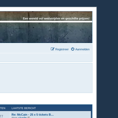
Een wereld vol wedstrijden en geschifte prijzen!
Registreer
Aanmelden
HTEN
LAATSTE BERICHT
Re: McCain - 25 x 5 tickets B…
77
B
door
charlie