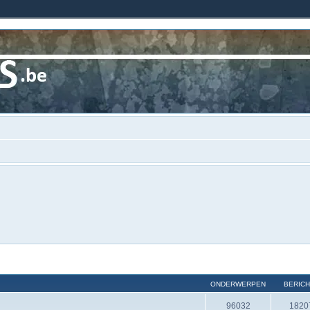
ONDERWERPEN
BERIC
96032
1820