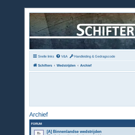
Snelle links
V&A
Handleiding & Gedragscode
Schifters
Wedstrijden
Archief
Archief
FORUM
[A] Binnenlandse wedstrijden