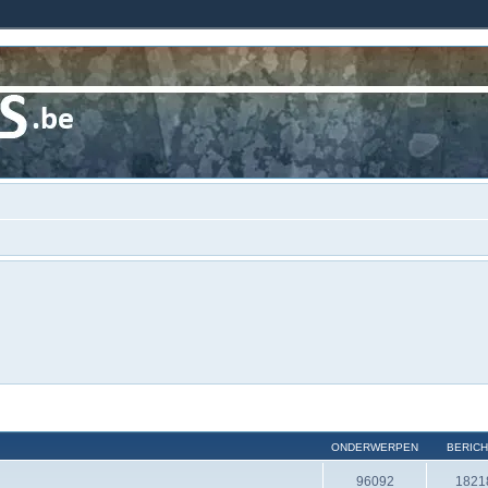
ONDERWERPEN
BERIC
96092
1821