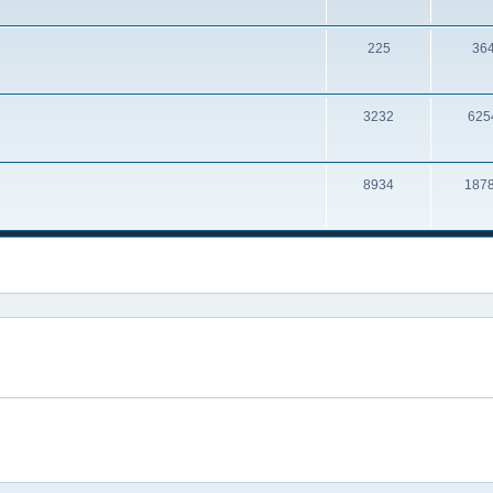
225
36
3232
625
8934
187