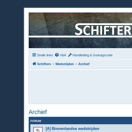
Snelle links
V&A
Handleiding & Gedragscode
Schifters
Wedstrijden
Archief
Archief
FORUM
[A] Binnenlandse wedstrijden