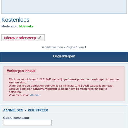
Kostenloos
Moderator:
bloemeke
Nieuw onderwerp
4 onderwerpen • Pagina
1
van
1
Onderwerpen
Verborgen inhoud
Elk lid moet minimaal 1 NIEUWE wedstrijd per week posten om verborgen inhoud te
kunnen zien.
Wanneer je een adblocker gebruikt is dit minimaal 1 NIEUWE wedstrijd per dag.
Gelieve eerst een NIEUWE wedstrijd te posten om de verborgen inhoud te
activeren.
Voor meer info:
klik hier
.
AANMELDEN
•
REGISTREER
Gebruikersnaam: