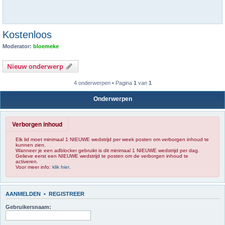
Kostenloos
Moderator:
bloemeke
Nieuw onderwerp
4 onderwerpen • Pagina
1
van
1
Onderwerpen
Verborgen inhoud
Elk lid moet minimaal 1 NIEUWE wedstrijd per week posten om verborgen inhoud te
kunnen zien.
Wanneer je een adblocker gebruikt is dit minimaal 1 NIEUWE wedstrijd per dag.
Gelieve eerst een NIEUWE wedstrijd te posten om de verborgen inhoud te
activeren.
Voor meer info:
klik hier
.
AANMELDEN
•
REGISTREER
Gebruikersnaam: