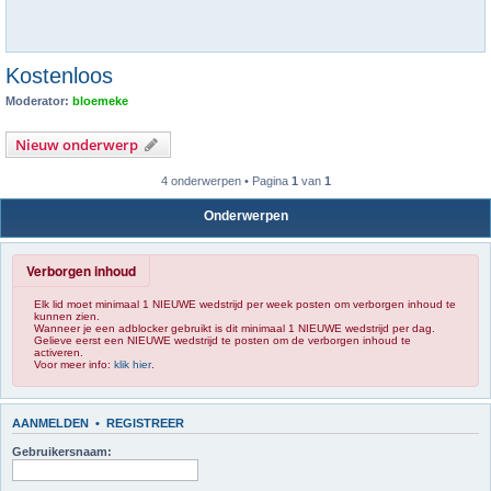
Kostenloos
Moderator:
bloemeke
Nieuw onderwerp
4 onderwerpen • Pagina
1
van
1
Onderwerpen
Verborgen inhoud
Elk lid moet minimaal 1 NIEUWE wedstrijd per week posten om verborgen inhoud te
kunnen zien.
Wanneer je een adblocker gebruikt is dit minimaal 1 NIEUWE wedstrijd per dag.
Gelieve eerst een NIEUWE wedstrijd te posten om de verborgen inhoud te
activeren.
Voor meer info:
klik hier
.
AANMELDEN
•
REGISTREER
Gebruikersnaam: