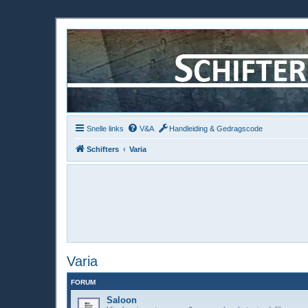
Snelle links
V&A
Handleiding & Gedragscode
Schifters
Varia
Varia
FORUM
Saloon