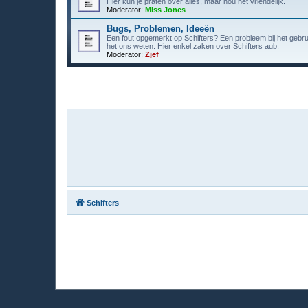
Hier kun je praten over alles, maar hou het vriendelijk.
Moderator:
Miss Jones
Bugs, Problemen, Ideeën
Een fout opgemerkt op Schifters? Een probleem bij het gebr
het ons weten. Hier enkel zaken over Schifters aub.
Moderator:
Zjef
Schifters