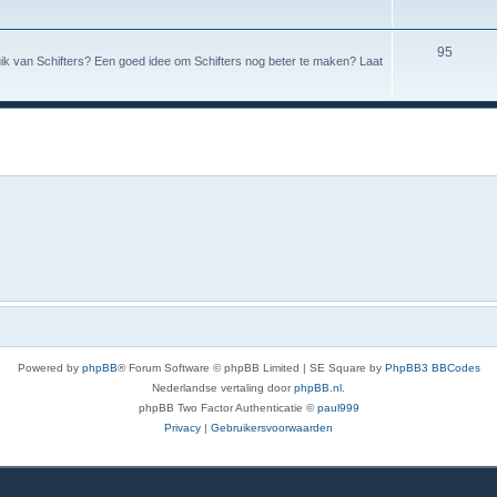
95
uik van Schifters? Een goed idee om Schifters nog beter te maken? Laat
Powered by
phpBB
® Forum Software © phpBB Limited | SE Square by
PhpBB3 BBCodes
Nederlandse vertaling door
phpBB.nl
.
phpBB Two Factor Authenticatie ©
paul999
Privacy
|
Gebruikersvoorwaarden