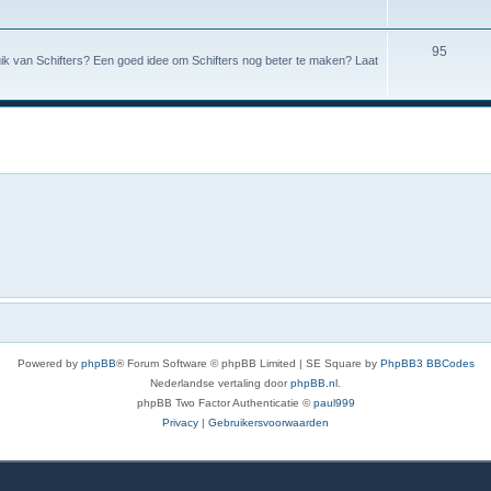
95
uik van Schifters? Een goed idee om Schifters nog beter te maken? Laat
Powered by
phpBB
® Forum Software © phpBB Limited | SE Square by
PhpBB3 BBCodes
Nederlandse vertaling door
phpBB.nl
.
phpBB Two Factor Authenticatie ©
paul999
Privacy
|
Gebruikersvoorwaarden