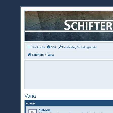
Snelle links
V&A
Handleiding & Gedragscode
Schifters
Varia
Varia
FORUM
Saloon