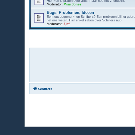
Hier kun je praten over alles, maar hou het vriendelijk.
Moderator:
Miss Jones
Bugs, Problemen, Ideeën
Een fout opgemerkt op Schifters? Een probleem bij het gebr
het ons weten. Hier enkel zaken over Schifters aub.
Moderator:
Zjef
Schifters