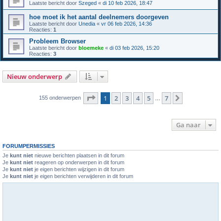
Laatste bericht door
Szeged
«
di 10 feb 2026, 18:47
hoe moet ik het aantal deelnemers doorgeven
Laatste bericht door
Unedia
«
vr 06 feb 2026, 14:36
Reacties:
1
Probleem Browser
Laatste bericht door
bloemeke
«
di 03 feb 2026, 15:20
Reacties:
3
Nieuw onderwerp
Pagina
1
van
7
1
2
3
4
5
7
Volgende
155 onderwerpen
…
Ga naar
FORUMPERMISSIES
Je
kunt niet
nieuwe berichten plaatsen in dit forum
Je
kunt niet
reageren op onderwerpen in dit forum
Je
kunt niet
je eigen berichten wijzigen in dit forum
Je
kunt niet
je eigen berichten verwijderen in dit forum