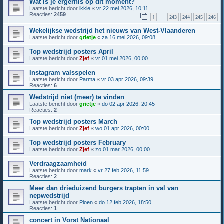
Wat is je ergernis op dit moment?
Laatste bericht door
ikkie
«
vr 22 mei 2026, 10:11
Reacties:
2459
1
243
244
245
246
…
Wekelijkse wedstrijd het nieuws van West-Vlaanderen
Laatste bericht door
grietje
«
za 16 mei 2026, 09:08
Top wedstrijd posters April
Laatste bericht door
Zjef
«
vr 01 mei 2026, 00:00
Instagram valsspelen
Laatste bericht door
Parma
«
vr 03 apr 2026, 09:39
Reacties:
6
Wedstrijd niet (meer) te vinden
Laatste bericht door
grietje
«
do 02 apr 2026, 20:45
Reacties:
2
Top wedstrijd posters March
Laatste bericht door
Zjef
«
wo 01 apr 2026, 00:00
Top wedstrijd posters February
Laatste bericht door
Zjef
«
zo 01 mar 2026, 00:00
Verdraagzaamheid
Laatste bericht door
mark
«
vr 27 feb 2026, 11:59
Reacties:
2
Meer dan drieduizend burgers trapten in val van
nepwedstrijd
Laatste bericht door
Pioen
«
do 12 feb 2026, 18:50
Reacties:
1
concert in Vorst Nationaal