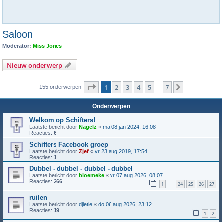
Saloon
Moderator:
Miss Jones
Nieuw onderwerp
Pagina
1
van
7
1
2
3
4
5
7
Volgende
155 onderwerpen
…
Onderwerpen
Welkom op Schifters!
Laatste bericht door
Nagelz
«
ma 08 jan 2024, 16:08
Reacties:
6
Schifters Facebook groep
Laatste bericht door
Zjef
«
vr 23 aug 2019, 17:54
Reacties:
1
Dubbel - dubbel - dubbel - dubbel
Laatste bericht door
bloemeke
«
vr 07 aug 2026, 08:07
Reacties:
266
1
24
25
26
27
…
ruilen
Laatste bericht door
djietie
«
do 06 aug 2026, 23:12
Reacties:
19
1
2