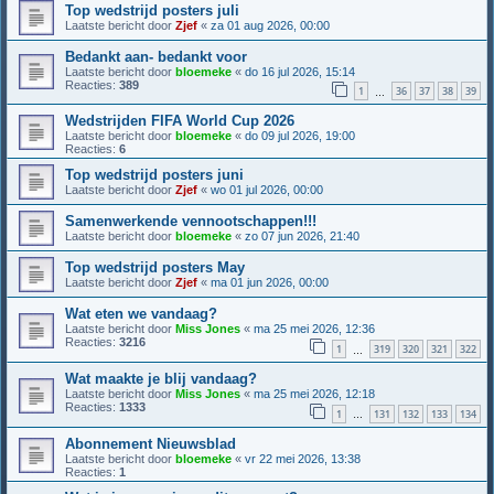
Top wedstrijd posters juli
Laatste bericht door
Zjef
«
za 01 aug 2026, 00:00
Bedankt aan- bedankt voor
Laatste bericht door
bloemeke
«
do 16 jul 2026, 15:14
Reacties:
389
1
36
37
38
39
…
Wedstrijden FIFA World Cup 2026
Laatste bericht door
bloemeke
«
do 09 jul 2026, 19:00
Reacties:
6
Top wedstrijd posters juni
Laatste bericht door
Zjef
«
wo 01 jul 2026, 00:00
Samenwerkende vennootschappen!!!
Laatste bericht door
bloemeke
«
zo 07 jun 2026, 21:40
Top wedstrijd posters May
Laatste bericht door
Zjef
«
ma 01 jun 2026, 00:00
Wat eten we vandaag?
Laatste bericht door
Miss Jones
«
ma 25 mei 2026, 12:36
Reacties:
3216
1
319
320
321
322
…
Wat maakte je blij vandaag?
Laatste bericht door
Miss Jones
«
ma 25 mei 2026, 12:18
Reacties:
1333
1
131
132
133
134
…
Abonnement Nieuwsblad
Laatste bericht door
bloemeke
«
vr 22 mei 2026, 13:38
Reacties:
1