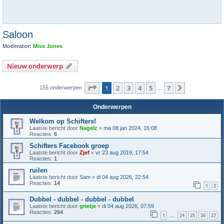
Saloon
Moderator:
Miss Jones
Nieuw onderwerp
Pagina
1
van
7
1
2
3
4
5
7
Volgende
155 onderwerpen
…
Onderwerpen
Welkom op Schifters!
Laatste bericht door
Nagelz
«
ma 08 jan 2024, 16:08
Reacties:
6
Schifters Facebook groep
Laatste bericht door
Zjef
«
vr 23 aug 2019, 17:54
Reacties:
1
ruilen
Laatste bericht door
Sam
«
di 04 aug 2026, 22:54
Reacties:
14
1
2
Dubbel - dubbel - dubbel - dubbel
Laatste bericht door
grietje
«
di 04 aug 2026, 07:59
Reacties:
264
1
24
25
26
27
…