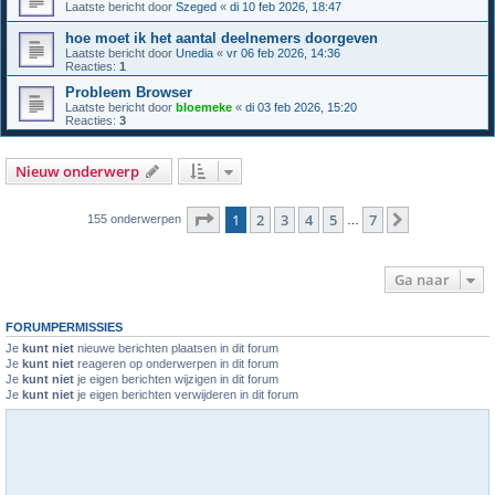
Laatste bericht door
Szeged
«
di 10 feb 2026, 18:47
hoe moet ik het aantal deelnemers doorgeven
Laatste bericht door
Unedia
«
vr 06 feb 2026, 14:36
Reacties:
1
Probleem Browser
Laatste bericht door
bloemeke
«
di 03 feb 2026, 15:20
Reacties:
3
Nieuw onderwerp
Pagina
1
van
7
1
2
3
4
5
7
Volgende
155 onderwerpen
…
Ga naar
FORUMPERMISSIES
Je
kunt niet
nieuwe berichten plaatsen in dit forum
Je
kunt niet
reageren op onderwerpen in dit forum
Je
kunt niet
je eigen berichten wijzigen in dit forum
Je
kunt niet
je eigen berichten verwijderen in dit forum