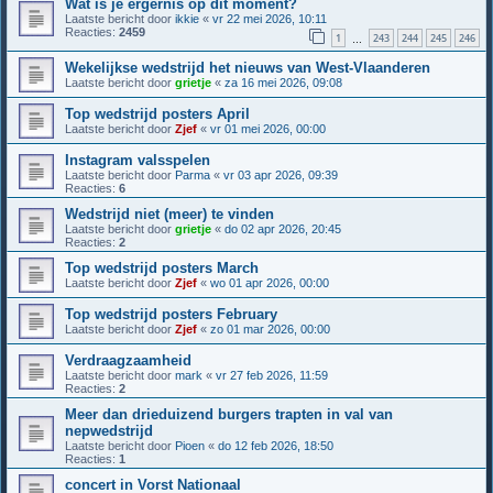
Wat is je ergernis op dit moment?
Laatste bericht door
ikkie
«
vr 22 mei 2026, 10:11
Reacties:
2459
1
243
244
245
246
…
Wekelijkse wedstrijd het nieuws van West-Vlaanderen
Laatste bericht door
grietje
«
za 16 mei 2026, 09:08
Top wedstrijd posters April
Laatste bericht door
Zjef
«
vr 01 mei 2026, 00:00
Instagram valsspelen
Laatste bericht door
Parma
«
vr 03 apr 2026, 09:39
Reacties:
6
Wedstrijd niet (meer) te vinden
Laatste bericht door
grietje
«
do 02 apr 2026, 20:45
Reacties:
2
Top wedstrijd posters March
Laatste bericht door
Zjef
«
wo 01 apr 2026, 00:00
Top wedstrijd posters February
Laatste bericht door
Zjef
«
zo 01 mar 2026, 00:00
Verdraagzaamheid
Laatste bericht door
mark
«
vr 27 feb 2026, 11:59
Reacties:
2
Meer dan drieduizend burgers trapten in val van
nepwedstrijd
Laatste bericht door
Pioen
«
do 12 feb 2026, 18:50
Reacties:
1
concert in Vorst Nationaal