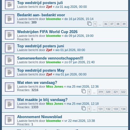
Top wedstrijd posters juli
Laatste bericht door
Zjef
«
za 01 aug 2026, 00:00
Bedankt aan- bedankt voor
Laatste bericht door
bloemeke
«
do 16 jul 2026, 15:14
Reacties:
389
1
36
37
38
39
…
Wedstrijden FIFA World Cup 2026
Laatste bericht door
bloemeke
«
do 09 jul 2026, 19:00
Reacties:
6
Top wedstrijd posters juni
Laatste bericht door
Zjef
«
wo 01 jul 2026, 00:00
Samenwerkende vennootschappen!!!
Laatste bericht door
bloemeke
«
zo 07 jun 2026, 21:40
Top wedstrijd posters May
Laatste bericht door
Zjef
«
ma 01 jun 2026, 00:00
Wat eten we vandaag?
Laatste bericht door
Miss Jones
«
ma 25 mei 2026, 12:36
Reacties:
3216
1
319
320
321
322
…
Wat maakte je blij vandaag?
Laatste bericht door
Miss Jones
«
ma 25 mei 2026, 12:18
Reacties:
1333
1
131
132
133
134
…
Abonnement Nieuwsblad
Laatste bericht door
bloemeke
«
vr 22 mei 2026, 13:38
Reacties:
1