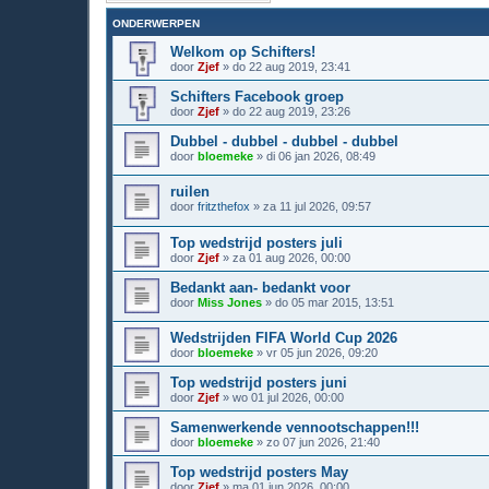
ONDERWERPEN
Welkom op Schifters!
door
Zjef
»
do 22 aug 2019, 23:41
Schifters Facebook groep
door
Zjef
»
do 22 aug 2019, 23:26
Dubbel - dubbel - dubbel - dubbel
door
bloemeke
»
di 06 jan 2026, 08:49
ruilen
door
fritzthefox
»
za 11 jul 2026, 09:57
Top wedstrijd posters juli
door
Zjef
»
za 01 aug 2026, 00:00
Bedankt aan- bedankt voor
door
Miss Jones
»
do 05 mar 2015, 13:51
Wedstrijden FIFA World Cup 2026
door
bloemeke
»
vr 05 jun 2026, 09:20
Top wedstrijd posters juni
door
Zjef
»
wo 01 jul 2026, 00:00
Samenwerkende vennootschappen!!!
door
bloemeke
»
zo 07 jun 2026, 21:40
Top wedstrijd posters May
door
Zjef
»
ma 01 jun 2026, 00:00