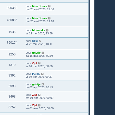
door
Miss Jones
800389
ma 25 mei 2026, 12:36
door
Miss Jones
486886
ma 25 mei 2026, 12:18
door
bloemeke
1536
vr 22 mei 2026, 13:38
door
ikkie
750174
vr 22 mei 2026, 10:11
door
grietje
1250
za 16 mei 2026, 09:08
door
Zjef
1310
vr 01 mei 2026, 00:00
door
Parma
3391
vr 03 apr 2026, 09:39
door
grietje
2593
do 02 apr 2026, 20:45
door
Zjef
3468
wo 01 apr 2026, 00:00
door
Zjef
3252
zo 01 mar 2026, 00:00