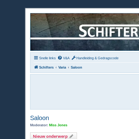
Snelle links
V&A
Handleiding & Gedragscode
Schifters
Varia
Saloon
Saloon
Moderator:
Miss Jones
Nieuw onderwerp