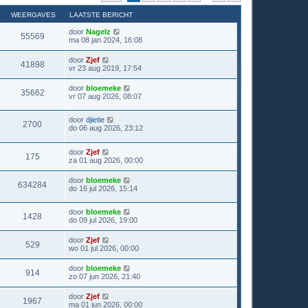
WEERGAVES
LAATSTE BERICHT
door
Nagelz
55569
ma 08 jan 2024, 16:08
door
Zjef
41898
vr 23 aug 2019, 17:54
door
bloemeke
35662
vr 07 aug 2026, 08:07
door
djietie
2700
do 06 aug 2026, 23:12
door
Zjef
175
za 01 aug 2026, 00:00
door
bloemeke
634284
do 16 jul 2026, 15:14
door
bloemeke
1428
do 09 jul 2026, 19:00
door
Zjef
529
wo 01 jul 2026, 00:00
door
bloemeke
914
zo 07 jun 2026, 21:40
door
Zjef
1967
ma 01 jun 2026, 00:00