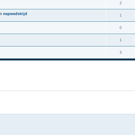
2
an nepwedstrijd
1
0
1
3