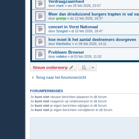
Verdraagzaamheid
door
mark
»
wo 25 feb 2026, 23:57
Meer dan drieduizend burgers trapten in val v
door
grietje
»
do 12 feb 2026, 18:37
concert in Vorst Nationaal
door
Szeged
»
di 10 feb 2026, 18:47
hoe moet ik het aantal deelnemers doorgeven
door
fritzthefox
»
vr 06 feb 2026, 14:11
Probleem Browser
door
nolleke
»
di 03 feb 2026, 11:02
Nieuw onderwerp
Terug naar het forumoverzicht
FORUMPERMISSIES
Je
kunt niet
nieuwe berichten plaatsen in dit forum
Je
kunt niet
reageren op onderwerpen in dit forum
Je
kunt niet
je eigen berichten wijzigen in dit forum
Je
kunt niet
je eigen berichten verwijderen in dit forum