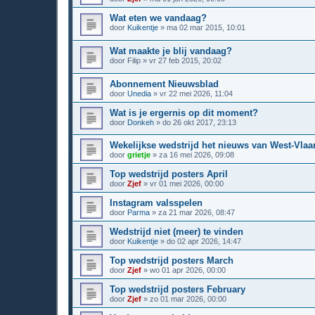
Wat eten we vandaag?
door
Kuikentje
»
ma 02 mar 2015, 10:01
Wat maakte je blij vandaag?
door
Filip
»
vr 27 feb 2015, 20:02
Abonnement Nieuwsblad
door
Unedia
»
vr 22 mei 2026, 11:04
Wat is je ergernis op dit moment?
door
Donkeh
»
do 26 okt 2017, 23:13
Wekelijkse wedstrijd het nieuws van West-Vla
door
grietje
»
za 16 mei 2026, 09:08
Top wedstrijd posters April
door
Zjef
»
vr 01 mei 2026, 00:00
Instagram valsspelen
door
Parma
»
za 21 mar 2026, 08:47
Wedstrijd niet (meer) te vinden
door
Kuikentje
»
do 02 apr 2026, 14:47
Top wedstrijd posters March
door
Zjef
»
wo 01 apr 2026, 00:00
Top wedstrijd posters February
door
Zjef
»
zo 01 mar 2026, 00:00