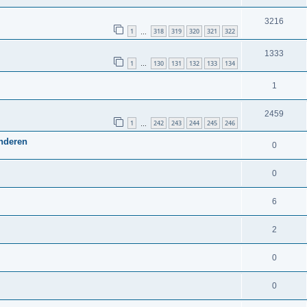
3216
1
318
319
320
321
322
…
1333
1
130
131
132
133
134
…
1
2459
1
242
243
244
245
246
…
anderen
0
0
6
2
0
0