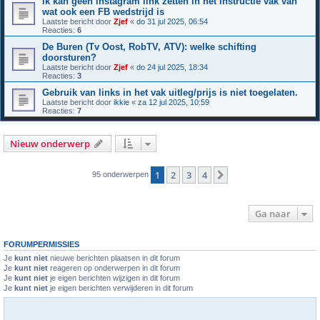
Ik kan geen instagram link zetten in het instructie vak van
wat ook een FB wedstrijd is
Laatste bericht door
Zjef
«
do 31 jul 2025, 06:54
Reacties:
6
De Buren (Tv Oost, RobTV, ATV): welke schifting
doorsturen?
Laatste bericht door
Zjef
«
do 24 jul 2025, 18:34
Reacties:
3
Gebruik van links in het vak uitleg/prijs is niet toegelaten.
Laatste bericht door
ikkie
«
za 12 jul 2025, 10:59
Reacties:
7
Nieuw onderwerp
1
2
3
4
Volgende
95 onderwerpen
Ga naar
FORUMPERMISSIES
Je
kunt niet
nieuwe berichten plaatsen in dit forum
Je
kunt niet
reageren op onderwerpen in dit forum
Je
kunt niet
je eigen berichten wijzigen in dit forum
Je
kunt niet
je eigen berichten verwijderen in dit forum