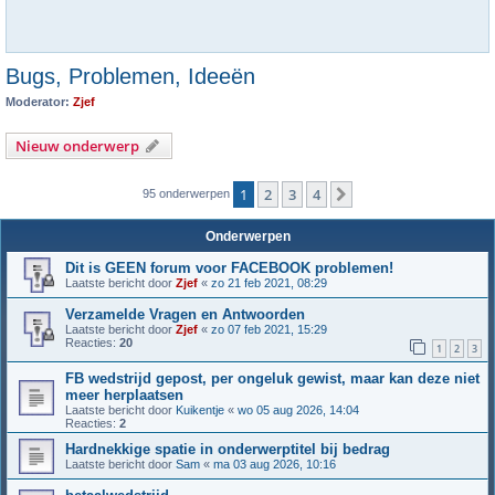
Bugs, Problemen, Ideeën
Moderator:
Zjef
Nieuw onderwerp
1
2
3
4
Volgende
95 onderwerpen
Onderwerpen
Dit is GEEN forum voor FACEBOOK problemen!
Laatste bericht door
Zjef
«
zo 21 feb 2021, 08:29
Verzamelde Vragen en Antwoorden
Laatste bericht door
Zjef
«
zo 07 feb 2021, 15:29
Reacties:
20
1
2
3
FB wedstrijd gepost, per ongeluk gewist, maar kan deze niet
meer herplaatsen
Laatste bericht door
Kuikentje
«
wo 05 aug 2026, 14:04
Reacties:
2
Hardnekkige spatie in onderwerptitel bij bedrag
Laatste bericht door
Sam
«
ma 03 aug 2026, 10:16