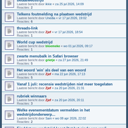
betaalwedstrijd
Laatste bericht door
ikkie
«
za 25 jul 2026, 14:09
Reacties:
2
Telkens foutmelding na plaatsen wedstrijd
Laatste bericht door
Unedia
«
vr 17 jul 2026, 19:02
Reacties:
6
threads-link
Laatste bericht door
Zjef
«
vr 17 jul 2026, 18:54
Reacties:
1
World cup wedstrijd
Laatste bericht door
bloemeke
«
wo 01 jul 2026, 09:17
Reacties:
1
zwarte menubalk in Safari browser
Laatste bericht door
grietje
«
za 27 jun 2026, 21:49
Reacties:
5
Het woord 'win' als deel van een woord
Laatste bericht door
Zjef
«
ma 22 jun 2026, 17:13
Reacties:
5
Vanaf 1 juli: recensie wedstrijden niet meer toegelaten
Laatste bericht door
Zjef
«
za 20 jun 2026, 21:31
rubriek winnaars
Laatste bericht door
Zjef
«
za 20 jun 2026, 20:11
Reacties:
3
Welke evenementdatum vermelden in het
wedstrijdonderwerp...
Laatste bericht door
Sam
«
wo 08 apr 2026, 22:02
Reacties:
2