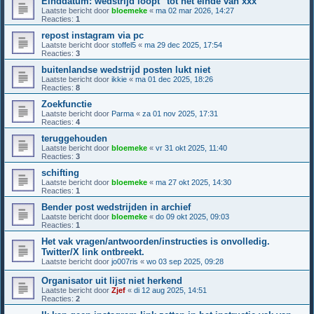
Einddatum: wedstrijd loopt "tot het einde van xxx"
Laatste bericht door
bloemeke
«
ma 02 mar 2026, 14:27
Reacties:
1
repost instagram via pc
Laatste bericht door
stoffel5
«
ma 29 dec 2025, 17:54
Reacties:
3
buitenlandse wedstrijd posten lukt niet
Laatste bericht door
ikkie
«
ma 01 dec 2025, 18:26
Reacties:
8
Zoekfunctie
Laatste bericht door
Parma
«
za 01 nov 2025, 17:31
Reacties:
4
teruggehouden
Laatste bericht door
bloemeke
«
vr 31 okt 2025, 11:40
Reacties:
3
schifting
Laatste bericht door
bloemeke
«
ma 27 okt 2025, 14:30
Reacties:
1
Bender post wedstrijden in archief
Laatste bericht door
bloemeke
«
do 09 okt 2025, 09:03
Reacties:
1
Het vak vragen/antwoorden/instructies is onvolledig.
Twitter/X link ontbreekt.
Laatste bericht door
jo007ris
«
wo 03 sep 2025, 09:28
Organisator uit lijst niet herkend
Laatste bericht door
Zjef
«
di 12 aug 2025, 14:51
Reacties:
2