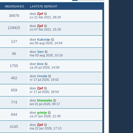
WEERGAVES
LAATSTE BERICHT
door
Zjef
36976
zo 21 feb 2021, 08:29
door
Zjef
129925
zo 07 feb 2021, 15:29
door
Kuikentje
127
wo 05 aug 2026, 14:04
door
Sam
46
ma 03 aug 2026, 10:16
door
ikkie
1755
za 25 jul 2026, 14:09
door
Unedia
462
vr 17 jul 2026, 19:02
door
Zjef
659
vr 17 jul 2026, 18:54
door
bloemeke
774
wo 01 jul 2026, 09:17
door
grietje
644
za 27 jun 2026, 21:49
door
Zjef
4145
ma 22 jun 2026, 17:13