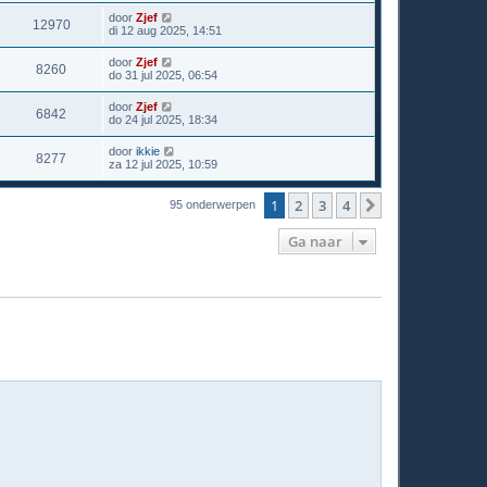
door
Zjef
12970
di 12 aug 2025, 14:51
door
Zjef
8260
do 31 jul 2025, 06:54
door
Zjef
6842
do 24 jul 2025, 18:34
door
ikkie
8277
za 12 jul 2025, 10:59
1
2
3
4
Volgende
95 onderwerpen
Ga naar