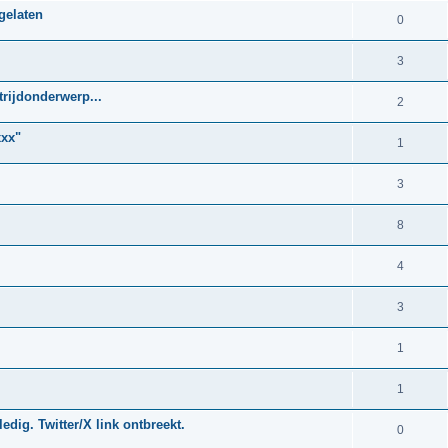
egelaten
0
3
rijdonderwerp...
2
xxx"
1
3
8
4
3
1
1
edig. Twitter/X link ontbreekt.
0