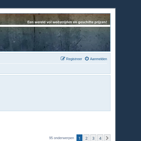
Een wereld vol wedstrijden en geschifte prijzen!
Registreer
Aanmelden
1
2
3
4
Volgende
95 onderwerpen