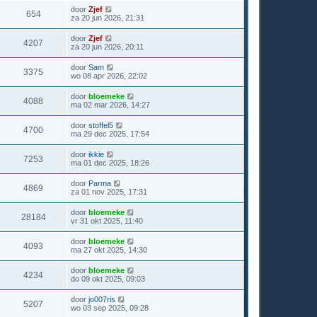
door
Zjef
654
za 20 jun 2026, 21:31
door
Zjef
4207
za 20 jun 2026, 20:11
door
Sam
3375
wo 08 apr 2026, 22:02
door
bloemeke
4088
ma 02 mar 2026, 14:27
door
stoffel5
4700
ma 29 dec 2025, 17:54
door
ikkie
7253
ma 01 dec 2025, 18:26
door
Parma
4869
za 01 nov 2025, 17:31
door
bloemeke
28184
vr 31 okt 2025, 11:40
door
bloemeke
4093
ma 27 okt 2025, 14:30
door
bloemeke
4234
do 09 okt 2025, 09:03
door
jo007ris
5207
wo 03 sep 2025, 09:28