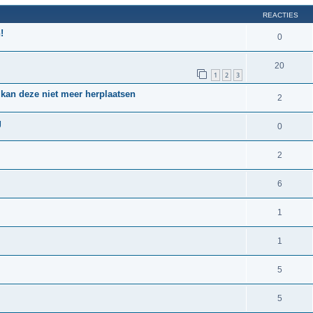
REACTIES
!
0
20
1
2
3
 kan deze niet meer herplaatsen
2
g
0
2
6
1
1
5
5