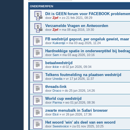
ONDERWERPEN
Dit is GEEN forum voor FACEBOOK problemen
door
Zjef
»
zo 21 feb 2021, 08:29
Verzamelde Vragen en Antwoorden
door
Zjef
»
ma 08 aug 2016, 19:30
FB wedstrijd gepost, per ongeluk gewist, maar
door
Kuikentje
»
ma 03 aug 2026, 11:24
Hardnekkige spatie in onderwerptitel bij bedra
door
Sam
»
ma 03 aug 2026, 10:16
betaalwedstrijd
door
ikkie
»
di 02 jun 2026, 09:34
Telkens foutmelding na plaatsen wedstrijd
door
Unedia
»
vr 17 jul 2026, 11:37
threads-link
door
Draco
»
do 25 jun 2026, 14:26
World cup wedstrijd
door
Parma
»
wo 01 jul 2026, 08:36
zwarte menubalk in Safari browser
door
Elcé
»
vr 26 jun 2026, 17:36
Het woord 'win' als deel van een woord
door
Sweetvoice
»
za 01 nov 2025, 10:25