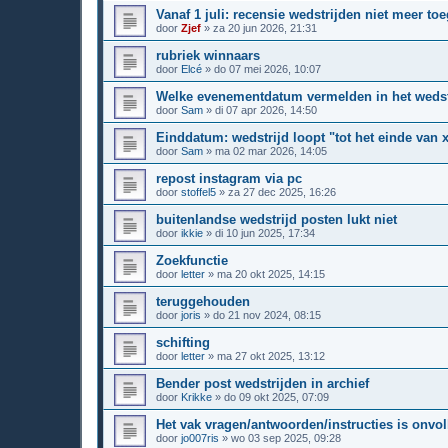
Vanaf 1 juli: recensie wedstrijden niet meer to
door
Zjef
»
za 20 jun 2026, 21:31
rubriek winnaars
door
Elcé
»
do 07 mei 2026, 10:07
Welke evenementdatum vermelden in het wedst
door
Sam
»
di 07 apr 2026, 14:50
Einddatum: wedstrijd loopt "tot het einde van 
door
Sam
»
ma 02 mar 2026, 14:05
repost instagram via pc
door
stoffel5
»
za 27 dec 2025, 16:26
buitenlandse wedstrijd posten lukt niet
door
ikkie
»
di 10 jun 2025, 17:34
Zoekfunctie
door
letter
»
ma 20 okt 2025, 14:15
teruggehouden
door
joris
»
do 21 nov 2024, 08:15
schifting
door
letter
»
ma 27 okt 2025, 13:12
Bender post wedstrijden in archief
door
Krikke
»
do 09 okt 2025, 07:09
Het vak vragen/antwoorden/instructies is onvoll
door
jo007ris
»
wo 03 sep 2025, 09:28