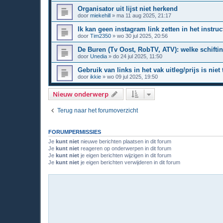
Organisator uit lijst niet herkend
door
miekehill
»
ma 11 aug 2025, 21:17
Ik kan geen instagram link zetten in het instru
door
Tim2350
»
wo 30 jul 2025, 20:56
De Buren (Tv Oost, RobTV, ATV): welke schifti
door
Unedia
»
do 24 jul 2025, 11:50
Gebruik van links in het vak uitleg/prijs is niet
door
ikkie
»
wo 09 jul 2025, 19:50
Nieuw onderwerp
Terug naar het forumoverzicht
FORUMPERMISSIES
Je
kunt niet
nieuwe berichten plaatsen in dit forum
Je
kunt niet
reageren op onderwerpen in dit forum
Je
kunt niet
je eigen berichten wijzigen in dit forum
Je
kunt niet
je eigen berichten verwijderen in dit forum