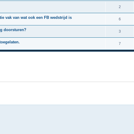
2
ctie vak van wat ook een FB wedstrijd is
6
ng doorsturen?
3
 toegelaten.
7