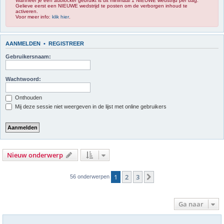
Wanneer je een adblocker gebruikt is dit minimaal 1 NIEUWE wedstrijd per dag.
Gelieve eerst een NIEUWE wedstrijd te posten om de verborgen inhoud te
activeren.
Voor meer info:
klik hier
.
AANMELDEN
•
REGISTREER
Gebruikersnaam:
Wachtwoord:
Onthouden
Mij deze sessie niet weergeven in de lijst met online gebruikers
Nieuw onderwerp
1
2
3
Volgende
56 onderwerpen
Ga naar