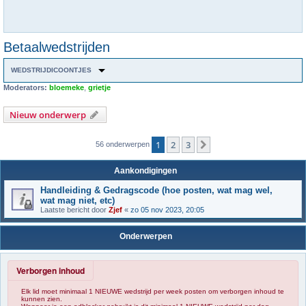
Betaalwedstrijden
WEDSTRIJDICOONTJES
Moderators:
bloemeke
,
grietje
Nieuw onderwerp
1
2
3
Volgende
56 onderwerpen
Aankondigingen
Handleiding & Gedragscode (hoe posten, wat mag wel,
wat mag niet, etc)
Laatste bericht door
Zjef
«
zo 05 nov 2023, 20:05
Onderwerpen
Verborgen inhoud
Elk lid moet minimaal 1 NIEUWE wedstrijd per week posten om verborgen inhoud te
kunnen zien.