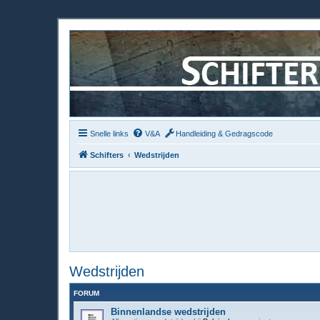
Snelle links
V&A
Handleiding & Gedragscode
Schifters
Wedstrijden
Wedstrijden
FORUM
Binnenlandse wedstrijden