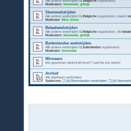
Alle actieve wedstrijden bij
Belgische
organisators.
Moderators:
bloemeke
,
grietje
Stemwedstrijden
Alle actieve wedstrijden bij
Belgische
organisators, waarin
st
Moderator:
Miss Jones
Betaalwedstrijden
Alle actieve wedstrijden bij
Belgische
organisators, die
betal
Moderators:
bloemeke
,
grietje
Buitenlandse wedstrijden
Alle actieve wedstrijden bij
buitenlandse
organisators.
Moderator:
bloemeke
Winnaars
Iets gewonnen dankzij dit forum? Laat het ons weten!
Archief
Alle afgelopen wedstrijden.
Subforums:
[A] Binnenlandse wedstrijden
,
[A] Stemweds