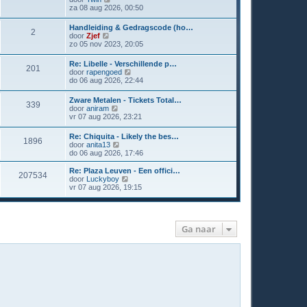
e
za 08 aug 2026, 00:50
k
i
Handleiding & Gedragscode (ho…
2
j
B
door
Zjef
k
e
zo 05 nov 2023, 20:05
l
k
a
i
Re: Libelle - Verschillende p…
a
201
j
B
door
rapengoed
t
k
e
do 06 aug 2026, 22:44
s
l
k
t
a
i
e
Zware Metalen - Tickets Total…
a
339
j
b
B
door
aniram
t
k
e
e
vr 07 aug 2026, 23:21
s
l
r
k
t
a
i
i
e
Re: Chiquita - Likely the bes…
a
c
1896
j
b
B
door
anita13
t
h
k
e
e
do 06 aug 2026, 17:46
s
t
l
r
k
t
a
i
i
e
Re: Plaza Leuven - Een offici…
a
207534
c
j
B
b
door
Luckyboy
t
h
k
e
e
vr 07 aug 2026, 19:15
s
t
l
k
r
t
a
i
i
e
a
j
c
b
t
k
h
e
s
Ga naar
l
t
r
t
a
i
e
a
c
b
t
h
e
s
t
r
t
i
e
c
b
h
e
t
r