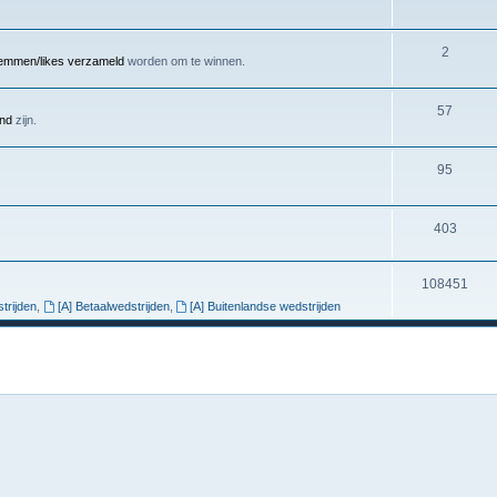
2
emmen/likes verzameld
worden om te winnen.
57
end
zijn.
95
403
108451
trijden
,
[A] Betaalwedstrijden
,
[A] Buitenlandse wedstrijden