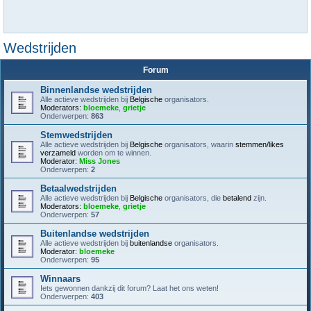
Wedstrijden
Forum
Binnenlandse wedstrijden
Alle actieve wedstrijden bij
Belgische
organisators.
Moderators:
bloemeke
,
grietje
Onderwerpen:
863
Stemwedstrijden
Alle actieve wedstrijden bij
Belgische
organisators, waarin
stemmen/likes
verzameld
worden om te winnen.
Moderator:
Miss Jones
Onderwerpen:
2
Betaalwedstrijden
Alle actieve wedstrijden bij
Belgische
organisators, die
betalend
zijn.
Moderators:
bloemeke
,
grietje
Onderwerpen:
57
Buitenlandse wedstrijden
Alle actieve wedstrijden bij
buitenlandse
organisators.
Moderator:
bloemeke
Onderwerpen:
95
Winnaars
Iets gewonnen dankzij dit forum? Laat het ons weten!
Onderwerpen:
403