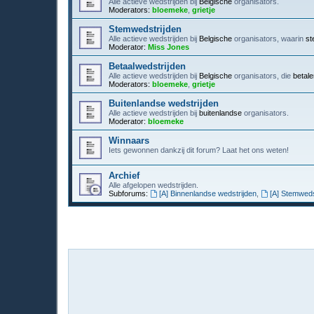
Alle actieve wedstrijden bij
Belgische
organisators.
Moderators:
bloemeke
,
grietje
Stemwedstrijden
Alle actieve wedstrijden bij
Belgische
organisators, waarin
st
Moderator:
Miss Jones
Betaalwedstrijden
Alle actieve wedstrijden bij
Belgische
organisators, die
betal
Moderators:
bloemeke
,
grietje
Buitenlandse wedstrijden
Alle actieve wedstrijden bij
buitenlandse
organisators.
Moderator:
bloemeke
Winnaars
Iets gewonnen dankzij dit forum? Laat het ons weten!
Archief
Alle afgelopen wedstrijden.
Subforums:
[A] Binnenlandse wedstrijden
,
[A] Stemweds