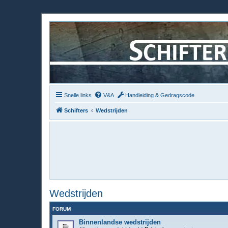
Snelle links
V&A
Handleiding & Gedragscode
Schifters
Wedstrijden
Wedstrijden
FORUM
Binnenlandse wedstrijden