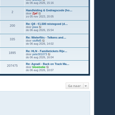
e
do 06 aug 2026, 15:16
k
i
Handleiding & Gedragscode (ho…
2
j
B
door
Zjef
k
e
zo 05 nov 2023, 20:05
l
k
a
i
Re: Q8 - €1.500 reistegoed (d…
a
200
j
B
door
jowa
t
k
e
do 06 aug 2026, 15:54
s
l
k
t
a
i
e
Re: Wielerflits - Telkens and…
a
335
j
b
B
door
stoffel5
t
k
e
e
do 06 aug 2026, 14:02
s
l
r
k
t
a
i
i
e
Re: HLN - Familietickets Rijv…
a
c
1895
j
b
B
door
pete301073
t
h
k
e
e
do 06 aug 2026, 16:04
s
t
l
r
k
t
a
i
i
e
Re: Agradi - Back on Track Ma…
a
207475
c
j
b
B
door
bloemeke
t
h
k
e
e
do 06 aug 2026, 10:07
s
t
l
r
k
t
a
i
i
e
a
c
j
b
t
h
k
e
s
Ga naar
t
l
r
t
a
i
e
a
c
b
t
h
e
s
t
r
t
i
e
c
b
h
e
t
r