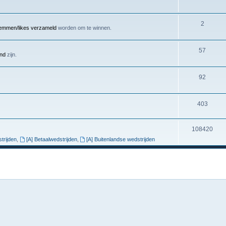
2
emmen/likes verzameld
worden om te winnen.
57
end
zijn.
92
403
108420
trijden
,
[A] Betaalwedstrijden
,
[A] Buitenlandse wedstrijden