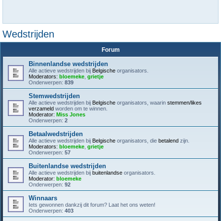
Wedstrijden
Forum
Binnenlandse wedstrijden
Alle actieve wedstrijden bij
Belgische
organisators.
Moderators:
bloemeke
,
grietje
Onderwerpen:
839
Stemwedstrijden
Alle actieve wedstrijden bij
Belgische
organisators, waarin
stemmen/likes
verzameld
worden om te winnen.
Moderator:
Miss Jones
Onderwerpen:
2
Betaalwedstrijden
Alle actieve wedstrijden bij
Belgische
organisators, die
betalend
zijn.
Moderators:
bloemeke
,
grietje
Onderwerpen:
57
Buitenlandse wedstrijden
Alle actieve wedstrijden bij
buitenlandse
organisators.
Moderator:
bloemeke
Onderwerpen:
92
Winnaars
Iets gewonnen dankzij dit forum? Laat het ons weten!
Onderwerpen:
403