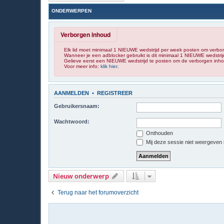
ONDERWERPEN
Verborgen inhoud
Elk lid moet minimaal 1 NIEUWE wedstrijd per week posten om verbo
Wanneer je een adblocker gebruikt is dit minimaal 1 NIEUWE wedstrij
Gelieve eerst een NIEUWE wedstrijd te posten om de verborgen inhou
Voor meer info:
klik hier
.
AANMELDEN
•
REGISTREER
Gebruikersnaam:
Wachtwoord:
Onthouden
Mij deze sessie niet weergeven in
Nieuw onderwerp
Terug naar het forumoverzicht