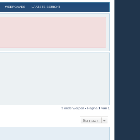
WEERGAVES
LAATSTE BERICHT
3 onderwerpen • Pagina
1
van
1
Ga naar