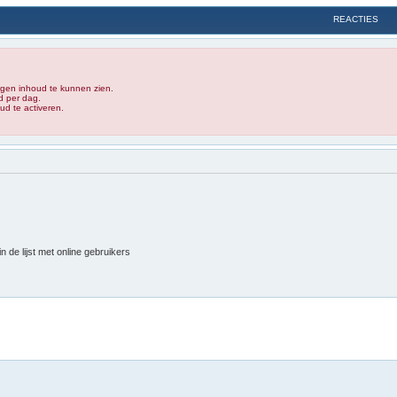
REACTIES
rgen inhoud te kunnen zien.
d per dag.
d te activeren.
 de lijst met online gebruikers