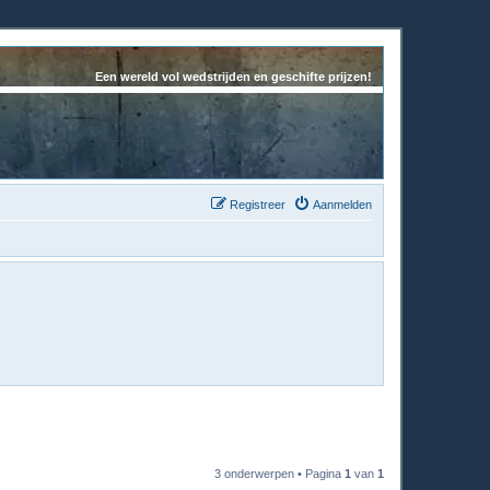
Een wereld vol wedstrijden en geschifte prijzen!
Registreer
Aanmelden
3 onderwerpen • Pagina
1
van
1