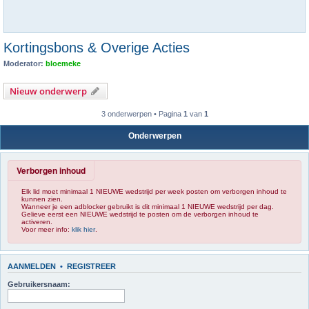
Kortingsbons & Overige Acties
Moderator:
bloemeke
Nieuw onderwerp
3 onderwerpen • Pagina
1
van
1
Onderwerpen
Verborgen inhoud
Elk lid moet minimaal 1 NIEUWE wedstrijd per week posten om verborgen inhoud te
kunnen zien.
Wanneer je een adblocker gebruikt is dit minimaal 1 NIEUWE wedstrijd per dag.
Gelieve eerst een NIEUWE wedstrijd te posten om de verborgen inhoud te
activeren.
Voor meer info:
klik hier
.
AANMELDEN
•
REGISTREER
Gebruikersnaam: