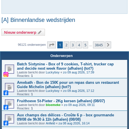
[A] Binnenlandse wedstrijden
Nieuw onderwerp
Pagina
1
van
3845
1
2
3
4
5
3845
Volgende
96121 onderwerpen
…
Onderwerpen
Batch Sixtynine - Box of 9 cookies, T-shirt, trucker cap
and decide next week flavor (afhalen) (tot?)
Laatste bericht door
Luckyboy
«
zo 09 aug 2026, 17:39
Reacties:
1
Amebath - Bon de 150€ pour un repas dans un restaurant
Guide Michelin (afhalen) (tot?)
Laatste bericht door
Luckyboy
«
zo 09 aug 2026, 17:12
Reacties:
1
Fruithoeve St-Pieter - 2Kg kersen (afhalen) (08/07)
Laatste bericht door
bloemeke
«
zo 09 aug 2026, 09:11
Reacties:
1
Aux champs des délices - Croûte 6 p - box gourmande
09/08 de 9h30 à 11h (afhalen) (08/08)
Laatste bericht door
Anfield
«
za 08 aug 2026, 16:14