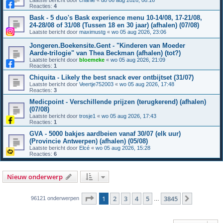
Laatste bericht door
charlie
«
do 06 aug 2026, 08:16
Reacties:
4
Bask - 5 duo's Bask experience menu 10-14/08, 17-21/08,
24-28/08 of 31/08 (Tussen 18 en 30 jaar) (afhalen) (07/08)
Laatste bericht door
maximustg
«
wo 05 aug 2026, 23:06
Jongeren.Boekensite.Gent - "Kinderen van Moeder
Aarde-trilogie" van Thea Beckman (afhalen) (tot?)
Laatste bericht door
bloemeke
«
wo 05 aug 2026, 21:09
Reacties:
1
Chiquita - Likely the best snack ever ontbijtset (31/07)
Laatste bericht door
Veertje752003
«
wo 05 aug 2026, 17:48
Reacties:
3
Medicpoint - Verschillende prijzen (terugkerend) (afhalen)
(07/08)
Laatste bericht door
trosje1
«
wo 05 aug 2026, 17:43
Reacties:
1
GVA - 5000 bakjes aardbeien vanaf 30/07 (elk uur)
(Provincie Antwerpen) (afhalen) (05/08)
Laatste bericht door
Elcé
«
wo 05 aug 2026, 15:28
Reacties:
6
Nieuw onderwerp
Pagina
1
van
3845
1
2
3
4
5
3845
Volgende
96121 onderwerpen
…