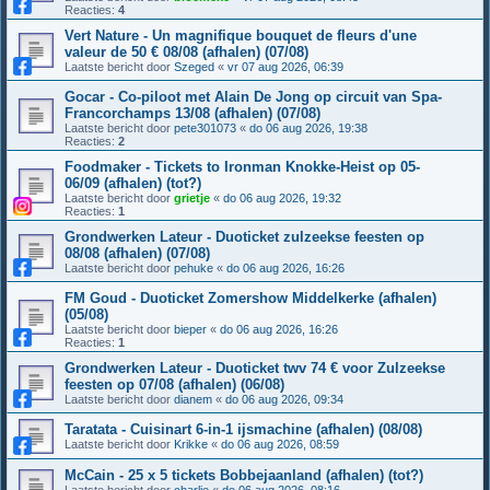
Reacties:
4
Vert Nature - Un magnifique bouquet de fleurs d'une
valeur de 50 € 08/08 (afhalen) (07/08)
Laatste bericht door
Szeged
«
vr 07 aug 2026, 06:39
Gocar - Co-piloot met Alain De Jong op circuit van Spa-
Francorchamps 13/08 (afhalen) (07/08)
Laatste bericht door
pete301073
«
do 06 aug 2026, 19:38
Reacties:
2
Foodmaker - Tickets to Ironman Knokke-Heist op 05-
06/09 (afhalen) (tot?)
Laatste bericht door
grietje
«
do 06 aug 2026, 19:32
Reacties:
1
Grondwerken Lateur - Duoticket zulzeekse feesten op
08/08 (afhalen) (07/08)
Laatste bericht door
pehuke
«
do 06 aug 2026, 16:26
FM Goud - Duoticket Zomershow Middelkerke (afhalen)
(05/08)
Laatste bericht door
bieper
«
do 06 aug 2026, 16:26
Reacties:
1
Grondwerken Lateur - Duoticket twv 74 € voor Zulzeekse
feesten op 07/08 (afhalen) (06/08)
Laatste bericht door
dianem
«
do 06 aug 2026, 09:34
Taratata - Cuisinart 6-in-1 ijsmachine (afhalen) (08/08)
Laatste bericht door
Krikke
«
do 06 aug 2026, 08:59
McCain - 25 x 5 tickets Bobbejaanland (afhalen) (tot?)