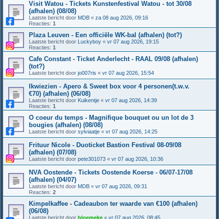
Visit Watou - Tickets Kunstenfestival Watou - tot 30/08
(afhalen) (08/08)
Laatste bericht door
MDB
«
za 08 aug 2026, 09:16
Reacties:
1
Plaza Leuven - Een officiële WK-bal (afhalen) (tot?)
Laatste bericht door
Luckyboy
«
vr 07 aug 2026, 19:15
Reacties:
1
Cafe Constant - Ticket Anderlecht - RAAL 09/08 (afhalen)
(tot?)
Laatste bericht door
jo007ris
«
vr 07 aug 2026, 15:54
Ikwiezien - Apero & Sweet box voor 4 personen(t.w.v.
€70) (afhalen) (06/08)
Laatste bericht door
Kuikentje
«
vr 07 aug 2026, 14:39
Reacties:
1
O coeur du temps - Magnifique bouquet ou un lot de 3
bougies (afhalen) (08/08)
Laatste bericht door
sylviaatje
«
vr 07 aug 2026, 14:25
Frituur Nicole - Duoticket Bastion Festival 08-09/08
(afhalen) (07/08)
Laatste bericht door
pete301073
«
vr 07 aug 2026, 10:36
NVA Oostende - Tickets Oostende Koerse - 06/07-17/08
(afhalen) (04/07)
Laatste bericht door
MDB
«
vr 07 aug 2026, 09:31
Reacties:
2
Kimpelkaffee - Cadeaubon ter waarde van €100 (afhalen)
(06/08)
Laatste bericht door
bloemeke
«
vr 07 aug 2026, 08:45