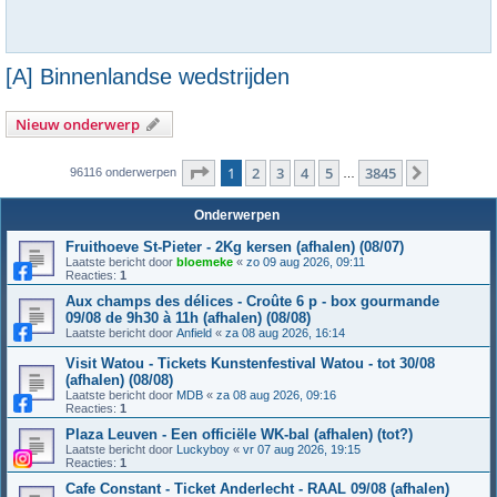
[A] Binnenlandse wedstrijden
Nieuw onderwerp
Pagina
1
van
3845
1
2
3
4
5
3845
Volgende
96116 onderwerpen
…
Onderwerpen
Fruithoeve St-Pieter - 2Kg kersen (afhalen) (08/07)
Laatste bericht door
bloemeke
«
zo 09 aug 2026, 09:11
Reacties:
1
Aux champs des délices - Croûte 6 p - box gourmande
09/08 de 9h30 à 11h (afhalen) (08/08)
Laatste bericht door
Anfield
«
za 08 aug 2026, 16:14
Visit Watou - Tickets Kunstenfestival Watou - tot 30/08
(afhalen) (08/08)
Laatste bericht door
MDB
«
za 08 aug 2026, 09:16
Reacties:
1
Plaza Leuven - Een officiële WK-bal (afhalen) (tot?)
Laatste bericht door
Luckyboy
«
vr 07 aug 2026, 19:15
Reacties:
1
Cafe Constant - Ticket Anderlecht - RAAL 09/08 (afhalen)