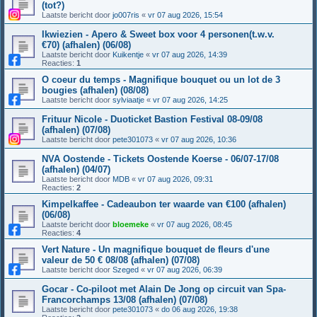
(tot?)
Laatste bericht door
jo007ris
«
vr 07 aug 2026, 15:54
Ikwiezien - Apero & Sweet box voor 4 personen(t.w.v.
€70) (afhalen) (06/08)
Laatste bericht door
Kuikentje
«
vr 07 aug 2026, 14:39
Reacties:
1
O coeur du temps - Magnifique bouquet ou un lot de 3
bougies (afhalen) (08/08)
Laatste bericht door
sylviaatje
«
vr 07 aug 2026, 14:25
Frituur Nicole - Duoticket Bastion Festival 08-09/08
(afhalen) (07/08)
Laatste bericht door
pete301073
«
vr 07 aug 2026, 10:36
NVA Oostende - Tickets Oostende Koerse - 06/07-17/08
(afhalen) (04/07)
Laatste bericht door
MDB
«
vr 07 aug 2026, 09:31
Reacties:
2
Kimpelkaffee - Cadeaubon ter waarde van €100 (afhalen)
(06/08)
Laatste bericht door
bloemeke
«
vr 07 aug 2026, 08:45
Reacties:
4
Vert Nature - Un magnifique bouquet de fleurs d'une
valeur de 50 € 08/08 (afhalen) (07/08)
Laatste bericht door
Szeged
«
vr 07 aug 2026, 06:39
Gocar - Co-piloot met Alain De Jong op circuit van Spa-
Francorchamps 13/08 (afhalen) (07/08)
Laatste bericht door
pete301073
«
do 06 aug 2026, 19:38