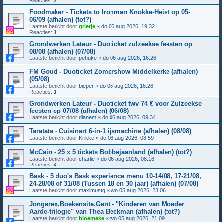
Reacties:
2
Foodmaker - Tickets to Ironman Knokke-Heist op 05-
06/09 (afhalen) (tot?)
Laatste bericht door
grietje
«
do 06 aug 2026, 19:32
Reacties:
1
Grondwerken Lateur - Duoticket zulzeekse feesten op
08/08 (afhalen) (07/08)
Laatste bericht door
pehuke
«
do 06 aug 2026, 16:26
FM Goud - Duoticket Zomershow Middelkerke (afhalen)
(05/08)
Laatste bericht door
bieper
«
do 06 aug 2026, 16:26
Reacties:
1
Grondwerken Lateur - Duoticket twv 74 € voor Zulzeekse
feesten op 07/08 (afhalen) (06/08)
Laatste bericht door
dianem
«
do 06 aug 2026, 09:34
Taratata - Cuisinart 6-in-1 ijsmachine (afhalen) (08/08)
Laatste bericht door
Krikke
«
do 06 aug 2026, 08:59
McCain - 25 x 5 tickets Bobbejaanland (afhalen) (tot?)
Laatste bericht door
charlie
«
do 06 aug 2026, 08:16
Reacties:
4
Bask - 5 duo's Bask experience menu 10-14/08, 17-21/08,
24-28/08 of 31/08 (Tussen 18 en 30 jaar) (afhalen) (07/08)
Laatste bericht door
maximustg
«
wo 05 aug 2026, 23:06
Jongeren.Boekensite.Gent - "Kinderen van Moeder
Aarde-trilogie" van Thea Beckman (afhalen) (tot?)
Laatste bericht door
bloemeke
«
wo 05 aug 2026, 21:09