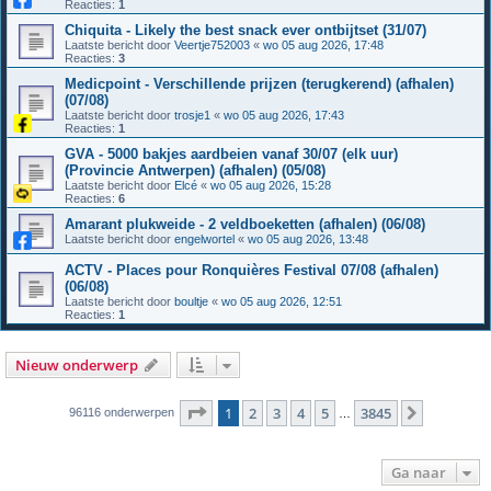
Reacties:
1
Chiquita - Likely the best snack ever ontbijtset (31/07)
Laatste bericht door
Veertje752003
«
wo 05 aug 2026, 17:48
Reacties:
3
Medicpoint - Verschillende prijzen (terugkerend) (afhalen)
(07/08)
Laatste bericht door
trosje1
«
wo 05 aug 2026, 17:43
Reacties:
1
GVA - 5000 bakjes aardbeien vanaf 30/07 (elk uur)
(Provincie Antwerpen) (afhalen) (05/08)
Laatste bericht door
Elcé
«
wo 05 aug 2026, 15:28
Reacties:
6
Amarant plukweide - 2 veldboeketten (afhalen) (06/08)
Laatste bericht door
engelwortel
«
wo 05 aug 2026, 13:48
ACTV - Places pour Ronquières Festival 07/08 (afhalen)
(06/08)
Laatste bericht door
boultje
«
wo 05 aug 2026, 12:51
Reacties:
1
Nieuw onderwerp
Pagina
1
van
3845
1
2
3
4
5
3845
Volgende
96116 onderwerpen
…
Ga naar