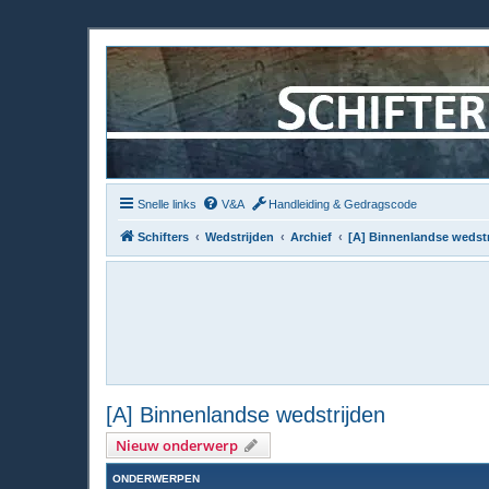
Snelle links
V&A
Handleiding & Gedragscode
Schifters
Wedstrijden
Archief
[A] Binnenlandse wedstr
[A] Binnenlandse wedstrijden
Nieuw onderwerp
ONDERWERPEN