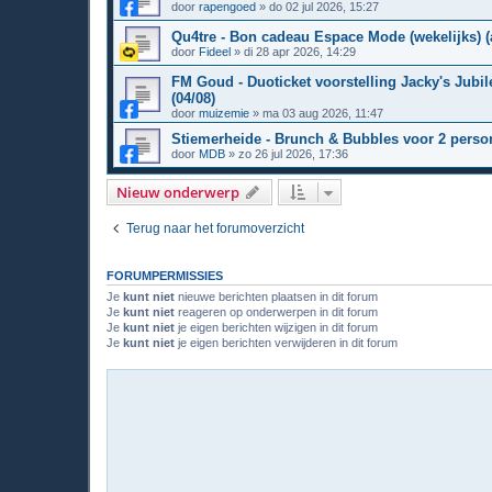
door
rapengoed
»
do 02 jul 2026, 15:27
Qu4tre - Bon cadeau Espace Mode (wekelijks) (a
door
Fideel
»
di 28 apr 2026, 14:29
FM Goud - Duoticket voorstelling Jacky's Jubi
(04/08)
door
muizemie
»
ma 03 aug 2026, 11:47
Stiemerheide - Brunch & Bubbles voor 2 persone
door
MDB
»
zo 26 jul 2026, 17:36
Nieuw onderwerp
Terug naar het forumoverzicht
FORUMPERMISSIES
Je
kunt niet
nieuwe berichten plaatsen in dit forum
Je
kunt niet
reageren op onderwerpen in dit forum
Je
kunt niet
je eigen berichten wijzigen in dit forum
Je
kunt niet
je eigen berichten verwijderen in dit forum