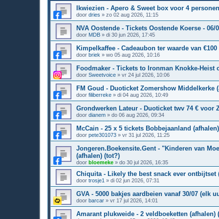
Ikwiezien - Apero & Sweet box voor 4 personen(t
door
dries
»
zo 02 aug 2026, 11:15
NVA Oostende - Tickets Oostende Koerse - 06/07
door
MDB
»
di 30 jun 2026, 17:45
Kimpelkaffee - Cadeaubon ter waarde van €100 (
door
briek
»
wo 05 aug 2026, 10:16
Foodmaker - Tickets to Ironman Knokke-Heist op
door
Sweetvoice
»
vr 24 jul 2026, 10:06
FM Goud - Duoticket Zomershow Middelkerke (a
door
filiberreke
»
di 04 aug 2026, 10:49
Grondwerken Lateur - Duoticket twv 74 € voor Z
door
dianem
»
do 06 aug 2026, 09:34
McCain - 25 x 5 tickets Bobbejaanland (afhalen) 
door
pete301073
»
vr 31 jul 2026, 11:25
Jongeren.Boekensite.Gent - "Kinderen van Moe
(afhalen) (tot?)
door
bloemeke
»
do 30 jul 2026, 16:35
Chiquita - Likely the best snack ever ontbijtset 
door
trosje1
»
di 02 jun 2026, 07:31
GVA - 5000 bakjes aardbeien vanaf 30/07 (elk uu
door
barcar
»
vr 17 jul 2026, 14:01
Amarant plukweide - 2 veldboeketten (afhalen) (