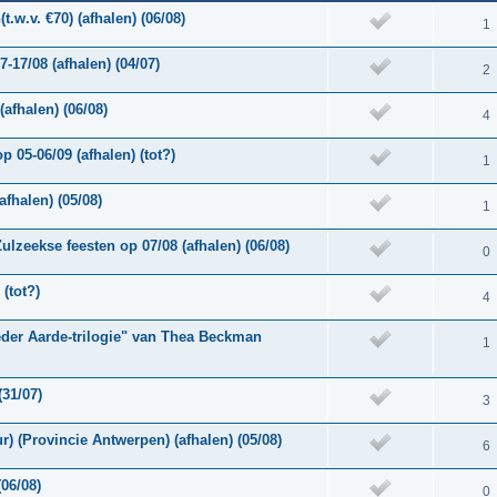
.w.v. €70) (afhalen) (06/08)
1
-17/08 (afhalen) (04/07)
2
afhalen) (06/08)
4
 05-06/09 (afhalen) (tot?)
1
fhalen) (05/08)
1
ulzeekse feesten op 07/08 (afhalen) (06/08)
0
(tot?)
4
der Aarde-trilogie" van Thea Beckman
1
(31/07)
3
r) (Provincie Antwerpen) (afhalen) (05/08)
6
06/08)
0