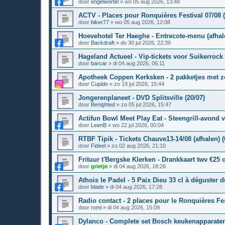
door
engelwortel
»
wo 05 aug 2026, 13:48
ACTV - Places pour Ronquières Festival 07/08 (a
door
biker77
»
wo 05 aug 2026, 12:08
Hoevehotel Ter Haeghe - Entrecote-menu (afhale
door
Backdraft
»
do 30 jul 2026, 22:39
Hageland Actueel - Vip-tickets voor Suikerrock o
door
barcar
»
di 04 aug 2026, 06:11
Apotheek Coppen Kerksken - 2 pakketjes met zo
door
Cupido
»
zo 19 jul 2026, 15:44
Jongerenplaneet - DVD Splitsville (20/07)
door
Benighted
»
zo 05 jul 2026, 15:47
Actifun Bowl Meet Play Eat - Steengrill-avond v
door
LeenB
»
wo 22 jul 2026, 00:04
RTBF Tipik - Tickets Chauve13-14/08 (afhalen) (
door
Fideel
»
zo 02 aug 2026, 21:10
Frituur t'Bergske Klerken - Drankkaart twv €25 o
door
grietje
»
di 04 aug 2026, 18:26
Athois le Padel - 5 Paix Dieu 33 cl à déguster du
door
blade
»
di 04 aug 2026, 17:28
Radio contact - 2 places pour le Ronquières Fest
door
romi
»
di 04 aug 2026, 15:09
Dylanco - Complete set Bosch keukenapparaten 