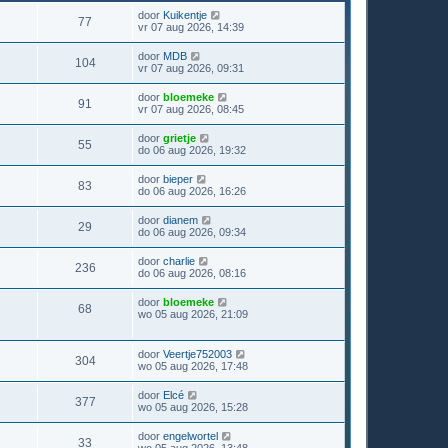
door
Kuikentje
77
vr 07 aug 2026, 14:39
door
MDB
104
vr 07 aug 2026, 09:31
door
bloemeke
91
vr 07 aug 2026, 08:45
door
grietje
55
do 06 aug 2026, 19:32
door
bieper
83
do 06 aug 2026, 16:26
door
dianem
29
do 06 aug 2026, 09:34
door
charlie
236
do 06 aug 2026, 08:16
door
bloemeke
68
wo 05 aug 2026, 21:09
door
Veertje752003
304
wo 05 aug 2026, 17:48
door
Elcé
377
wo 05 aug 2026, 15:28
door
engelwortel
33