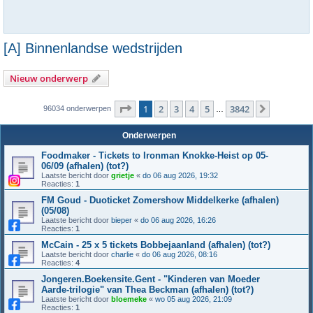
[A] Binnenlandse wedstrijden
Nieuw onderwerp
Pagina
1
van
3842
1
2
3
4
5
3842
Volgende
96034 onderwerpen
…
Onderwerpen
Foodmaker - Tickets to Ironman Knokke-Heist op 05-
06/09 (afhalen) (tot?)
Laatste bericht door
grietje
«
do 06 aug 2026, 19:32
Reacties:
1
FM Goud - Duoticket Zomershow Middelkerke (afhalen)
(05/08)
Laatste bericht door
bieper
«
do 06 aug 2026, 16:26
Reacties:
1
McCain - 25 x 5 tickets Bobbejaanland (afhalen) (tot?)
Laatste bericht door
charlie
«
do 06 aug 2026, 08:16
Reacties:
4
Jongeren.Boekensite.Gent - "Kinderen van Moeder
Aarde-trilogie" van Thea Beckman (afhalen) (tot?)
Laatste bericht door
bloemeke
«
wo 05 aug 2026, 21:09
Reacties:
1