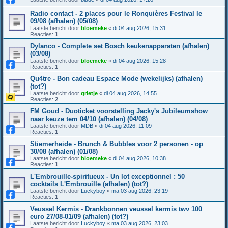
Radio contact - 2 places pour le Ronquières Festival le
09/08 (afhalen) (05/08)
Laatste bericht door
bloemeke
«
di 04 aug 2026, 15:31
Reacties:
1
Dylanco - Complete set Bosch keukenapparaten (afhalen)
(03/08)
Laatste bericht door
bloemeke
«
di 04 aug 2026, 15:28
Reacties:
1
Qu4tre - Bon cadeau Espace Mode (wekelijks) (afhalen)
(tot?)
Laatste bericht door
grietje
«
di 04 aug 2026, 14:55
Reacties:
2
FM Goud - Duoticket voorstelling Jacky's Jubileumshow
naar keuze tem 04/10 (afhalen) (04/08)
Laatste bericht door
MDB
«
di 04 aug 2026, 11:09
Reacties:
1
Stiemerheide - Brunch & Bubbles voor 2 personen - op
30/08 (afhalen) (01/08)
Laatste bericht door
bloemeke
«
di 04 aug 2026, 10:38
Reacties:
1
L'Embrouille-spiritueux - Un lot exceptionnel : 50
cocktails L'Embrouille (afhalen) (tot?)
Laatste bericht door
Luckyboy
«
ma 03 aug 2026, 23:19
Reacties:
1
Veussel Kermis - Drankbonnen veussel kermis twv 100
euro 27/08-01/09 (afhalen) (tot?)
Laatste bericht door
Luckyboy
«
ma 03 aug 2026, 23:03