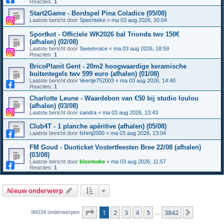
Reacties:
1
Start2Game - Bordspel Pina Coladice (05/08)
Laatste bericht door
Spechteke
«
ma 03 aug 2026, 20:04
Sportkot - Officiele WK2026 bal Trionda twv 150€
(afhalen) (02/08)
Laatste bericht door
Sweetvoice
«
ma 03 aug 2026, 18:59
Reacties:
1
BricoPlanit Gent - 20m2 hoogwaardige keramische
buitentegels twv 599 euro (afhalen) (01/08)
Laatste bericht door
Veertje752003
«
ma 03 aug 2026, 14:40
Reacties:
1
Charlotte Leune - Waardebon van €50 bij studio loulou
(afhalen) (03/08)
Laatste bericht door
sandra
«
ma 03 aug 2026, 13:43
Club4T - 1 planche apéritive (afhalen) (05/08)
Laatste bericht door
fshmj2000
«
ma 03 aug 2026, 13:04
FM Goud - Duoticket Vostertfeesten Bree 22/08 (afhalen)
(03/08)
Laatste bericht door
bloemeke
«
ma 03 aug 2026, 11:57
Reacties:
1
Nieuw onderwerp
Pagina
1
van
3842
1
2
3
4
5
3842
Volgende
96034 onderwerpen
…