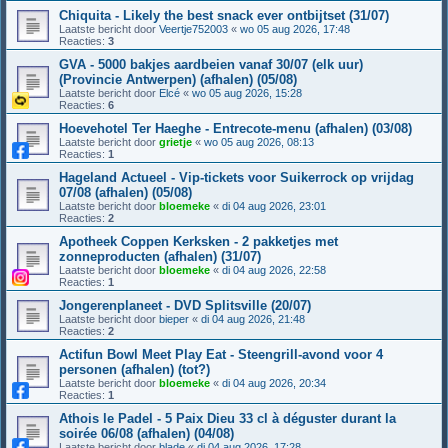
Chiquita - Likely the best snack ever ontbijtset (31/07)
Laatste bericht door
Veertje752003
«
wo 05 aug 2026, 17:48
Reacties:
3
GVA - 5000 bakjes aardbeien vanaf 30/07 (elk uur)
(Provincie Antwerpen) (afhalen) (05/08)
Laatste bericht door
Elcé
«
wo 05 aug 2026, 15:28
Reacties:
6
Hoevehotel Ter Haeghe - Entrecote-menu (afhalen) (03/08)
Laatste bericht door
grietje
«
wo 05 aug 2026, 08:13
Reacties:
1
Hageland Actueel - Vip-tickets voor Suikerrock op vrijdag
07/08 (afhalen) (05/08)
Laatste bericht door
bloemeke
«
di 04 aug 2026, 23:01
Reacties:
2
Apotheek Coppen Kerksken - 2 pakketjes met
zonneproducten (afhalen) (31/07)
Laatste bericht door
bloemeke
«
di 04 aug 2026, 22:58
Reacties:
1
Jongerenplaneet - DVD Splitsville (20/07)
Laatste bericht door
bieper
«
di 04 aug 2026, 21:48
Reacties:
2
Actifun Bowl Meet Play Eat - Steengrill-avond voor 4
personen (afhalen) (tot?)
Laatste bericht door
bloemeke
«
di 04 aug 2026, 20:34
Reacties:
1
Athois le Padel - 5 Paix Dieu 33 cl à déguster durant la
soirée 06/08 (afhalen) (04/08)
Laatste bericht door
blade
«
di 04 aug 2026, 17:28