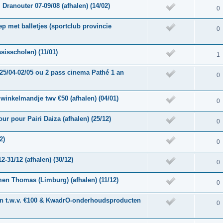
 Dranouter 07-09/08 (afhalen) (14/02)
0
 met balletjes (sportclub provincie
0
sisscholen) (11/01)
1
25/04-02/05 ou 2 pass cinema Pathé 1 an
0
winkelmandje twv €50 (afhalen) (04/01)
0
ur pour Pairi Daiza (afhalen) (25/12)
0
2)
0
-31/12 (afhalen) (30/12)
0
en Thomas (Limburg) (afhalen) (11/12)
0
 t.w.v. €100 & KwadrO-onderhoudsproducten
0