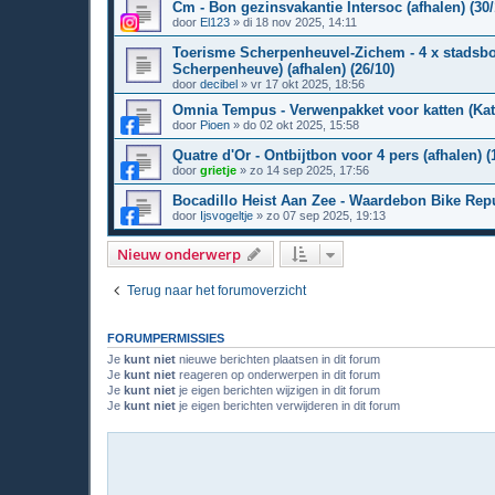
Cm - Bon gezinsvakantie Intersoc (afhalen) (30/
door
El123
»
di 18 nov 2025, 14:11
Toerisme Scherpenheuvel-Zichem - 4 x stadsb
Scherpenheuve) (afhalen) (26/10)
door
decibel
»
vr 17 okt 2025, 18:56
Omnia Tempus - Verwenpakket voor katten (Katte
door
Pioen
»
do 02 okt 2025, 15:58
Quatre d'Or - Ontbijtbon voor 4 pers (afhalen) (
door
grietje
»
zo 14 sep 2025, 17:56
Bocadillo Heist Aan Zee - Waardebon Bike Repub
door
Ijsvogeltje
»
zo 07 sep 2025, 19:13
Nieuw onderwerp
Terug naar het forumoverzicht
FORUMPERMISSIES
Je
kunt niet
nieuwe berichten plaatsen in dit forum
Je
kunt niet
reageren op onderwerpen in dit forum
Je
kunt niet
je eigen berichten wijzigen in dit forum
Je
kunt niet
je eigen berichten verwijderen in dit forum