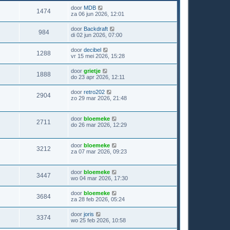
door
MDB
1474
za 06 jun 2026, 12:01
door
Backdraft
984
di 02 jun 2026, 07:00
door
decibel
1288
vr 15 mei 2026, 15:28
door
grietje
1888
do 23 apr 2026, 12:11
door
retro202
2904
zo 29 mar 2026, 21:48
door
bloemeke
2711
do 26 mar 2026, 12:29
door
bloemeke
3212
za 07 mar 2026, 09:23
door
bloemeke
3447
wo 04 mar 2026, 17:30
door
bloemeke
3684
za 28 feb 2026, 05:24
door
joris
3374
wo 25 feb 2026, 10:58