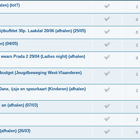
len) (tot?)
1
0
tbuffdet 30p. Laakdal 20/06 (afhalen) (25/05)
0
n) (04/05)
2
wears Prada 2 29/04 (Ladies night) (afhalen)
0
ktbudget (Jeugdbeweging West-Vlaanderen)
1
ane, ijsje en speurkaart (Kinderen) (afhalen)
1
an (afhalen) (07/03)
1
3
(afhalen) (26/03)
0