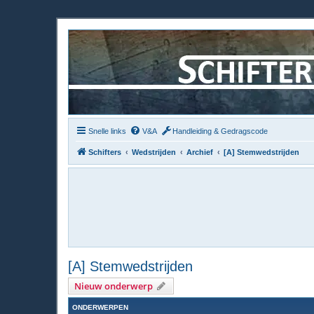
Snelle links
V&A
Handleiding & Gedragscode
Schifters
Wedstrijden
Archief
[A] Stemwedstrijden
[A] Stemwedstrijden
Nieuw onderwerp
ONDERWERPEN