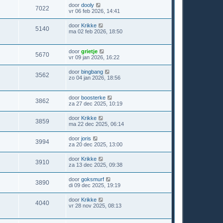
door
dooly
7022
vr 06 feb 2026, 14:41
door
Krikke
5140
ma 02 feb 2026, 18:50
door
grietje
5670
vr 09 jan 2026, 16:22
door
bingbang
3562
zo 04 jan 2026, 18:56
door
boosterke
3862
za 27 dec 2025, 10:19
door
Krikke
3859
ma 22 dec 2025, 06:14
door
joris
3994
za 20 dec 2025, 13:00
door
Krikke
3910
za 13 dec 2025, 09:38
door
goksmurf
3890
di 09 dec 2025, 19:19
door
Krikke
4040
vr 28 nov 2025, 08:13