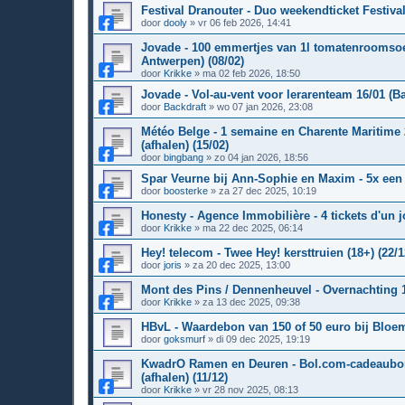
Festival Dranouter - Duo weekendticket Festival
door
dooly
»
vr 06 feb 2026, 14:41
Jovade - 100 emmertjes van 1l tomatenroomsoep
Antwerpen) (08/02)
door
Krikke
»
ma 02 feb 2026, 18:50
Jovade - Vol-au-vent voor lerarenteam 16/01 (Ba
door
Backdraft
»
wo 07 jan 2026, 23:08
Météo Belge - 1 semaine en Charente Maritime 
(afhalen) (15/02)
door
bingbang
»
zo 04 jan 2026, 18:56
Spar Veurne bij Ann-Sophie en Maxim - 5x een 
door
boosterke
»
za 27 dec 2025, 10:19
Honesty - Agence Immobilière - 4 tickets d'un jo
door
Krikke
»
ma 22 dec 2025, 06:14
Hey! telecom - Twee Hey! kersttruien (18+) (22/1
door
joris
»
za 20 dec 2025, 13:00
Mont des Pins / Dennenheuvel - Overnachting 12
door
Krikke
»
za 13 dec 2025, 09:38
HBvL - Waardebon van 150 of 50 euro bij Bloem
door
goksmurf
»
di 09 dec 2025, 19:19
KwadrO Ramen en Deuren - Bol.com-cadeaubon
(afhalen) (11/12)
door
Krikke
»
vr 28 nov 2025, 08:13