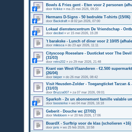
Bowls & Fries gent - Eten voor 2 personen (afha
door
Krikke
»
ma 25 mei 2026, 09:20
Hermans D-Signs - 50 bedrukte T-shirts (15/06)
door
Backdraft
»
di 02 jun 2026, 07:00
Lokaal dienstencentrum De Vriendschap - Ontbij
door
decibel
»
vr 15 mei 2026, 15:28
't barakske - Lunch of diner voor 2 10/05 (afhale
door
milesca
»
do 23 apr 2026, 11:11
Cityscoop Roeselare - Duoticket voor The Devil 
(31/03)
door
retro202
»
zo 29 mar 2026, 21:48
Krant van West-Vlaanderen - €2.500 supermar
(26/04)
door
bieper
»
do 26 mar 2026, 08:42
Visit Heusden-Zolder - Toegangticket Tarzan & J
(31/03)
door
Bruzza007
»
za 07 mar 2026, 09:01
Sparkoh - 2x un abonnement famille valable un 
door
boosterke
»
wo 04 mar 2026, 16:18
Geberit - Douche wc (27/02)
door
Meibloem
»
vr 20 feb 2026, 17:06
BoardX - Surftrip voor de klas (scholieren +16) 
door
joris
»
wo 25 feb 2026, 10:58