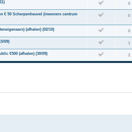
11)
0
on € 50 Scherpenheuvel (inwoners centrum
0
neigenaars) (afhalen) (02/10)
0
15/09)
1
lic €500 (afhalen) (30/09)
2