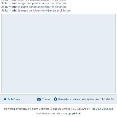
Je
kunt niet
reageren op onderwerpen in dit forum
Je
kunt niet
je eigen berichten wijzigen in dit forum
Je
kunt niet
je eigen berichten verwijderen in dit forum
Schifters
Contact
Verwijder cookies
Alle tijden zijn
UTC+02:00
Powered by
phpBB
® Forum Software © phpBB Limited | SE Square by
PhpBB3 BBCodes
Nederlandse vertaling door
phpBB.nl
.