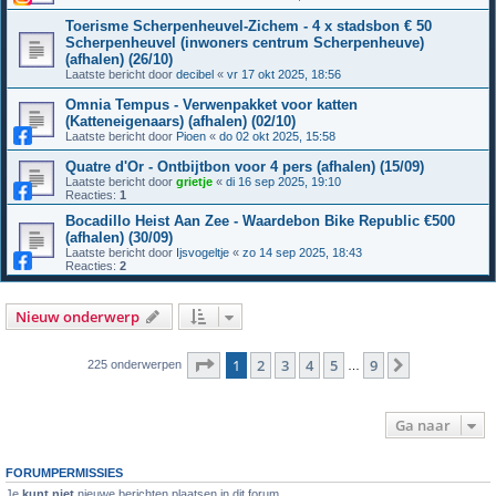
Toerisme Scherpenheuvel-Zichem - 4 x stadsbon € 50
Scherpenheuvel (inwoners centrum Scherpenheuve)
(afhalen) (26/10)
Laatste bericht door
decibel
«
vr 17 okt 2025, 18:56
Omnia Tempus - Verwenpakket voor katten
(Katteneigenaars) (afhalen) (02/10)
Laatste bericht door
Pioen
«
do 02 okt 2025, 15:58
Quatre d'Or - Ontbijtbon voor 4 pers (afhalen) (15/09)
Laatste bericht door
grietje
«
di 16 sep 2025, 19:10
Reacties:
1
Bocadillo Heist Aan Zee - Waardebon Bike Republic €500
(afhalen) (30/09)
Laatste bericht door
Ijsvogeltje
«
zo 14 sep 2025, 18:43
Reacties:
2
Nieuw onderwerp
Pagina
1
van
9
1
2
3
4
5
9
Volgende
225 onderwerpen
…
Ga naar
FORUMPERMISSIES
Je
kunt niet
nieuwe berichten plaatsen in dit forum