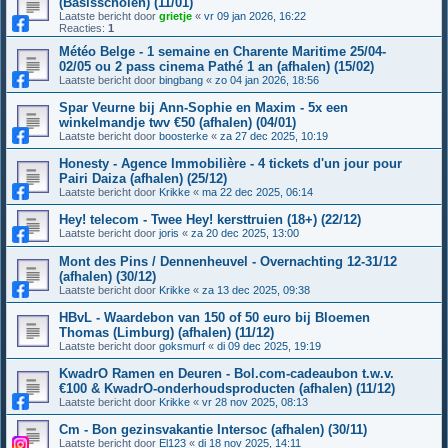
(Basisscholen) (11/01)
Laatste bericht door
grietje
«
vr 09 jan 2026, 16:22
Reacties:
1
Météo Belge - 1 semaine en Charente Maritime 25/04-
02/05 ou 2 pass cinema Pathé 1 an (afhalen) (15/02)
Laatste bericht door
bingbang
«
zo 04 jan 2026, 18:56
Spar Veurne bij Ann-Sophie en Maxim - 5x een
winkelmandje twv €50 (afhalen) (04/01)
Laatste bericht door
boosterke
«
za 27 dec 2025, 10:19
Honesty - Agence Immobilière - 4 tickets d'un jour pour
Pairi Daiza (afhalen) (25/12)
Laatste bericht door
Krikke
«
ma 22 dec 2025, 06:14
Hey! telecom - Twee Hey! kersttruien (18+) (22/12)
Laatste bericht door
joris
«
za 20 dec 2025, 13:00
Mont des Pins / Dennenheuvel - Overnachting 12-31/12
(afhalen) (30/12)
Laatste bericht door
Krikke
«
za 13 dec 2025, 09:38
HBvL - Waardebon van 150 of 50 euro bij Bloemen
Thomas (Limburg) (afhalen) (11/12)
Laatste bericht door
goksmurf
«
di 09 dec 2025, 19:19
KwadrO Ramen en Deuren - Bol.com-cadeaubon t.w.v.
€100 & KwadrO-onderhoudsproducten (afhalen) (11/12)
Laatste bericht door
Krikke
«
vr 28 nov 2025, 08:13
Cm - Bon gezinsvakantie Intersoc (afhalen) (30/11)
Laatste bericht door
El123
«
di 18 nov 2025, 14:11