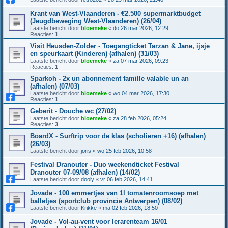
Krant van West-Vlaanderen - €2.500 supermarktbudget
(Jeugdbeweging West-Vlaanderen) (26/04)
Laatste bericht door
bloemeke
«
do 26 mar 2026, 12:29
Reacties:
1
Visit Heusden-Zolder - Toegangticket Tarzan & Jane, ijsje
en speurkaart (Kinderen) (afhalen) (31/03)
Laatste bericht door
bloemeke
«
za 07 mar 2026, 09:23
Reacties:
1
Sparkoh - 2x un abonnement famille valable un an
(afhalen) (07/03)
Laatste bericht door
bloemeke
«
wo 04 mar 2026, 17:30
Reacties:
1
Geberit - Douche wc (27/02)
Laatste bericht door
bloemeke
«
za 28 feb 2026, 05:24
Reacties:
3
BoardX - Surftrip voor de klas (scholieren +16) (afhalen)
(26/03)
Laatste bericht door
joris
«
wo 25 feb 2026, 10:58
Festival Dranouter - Duo weekendticket Festival
Dranouter 07-09/08 (afhalen) (14/02)
Laatste bericht door
dooly
«
vr 06 feb 2026, 14:41
Jovade - 100 emmertjes van 1l tomatenroomsoep met
balletjes (sportclub provincie Antwerpen) (08/02)
Laatste bericht door
Krikke
«
ma 02 feb 2026, 18:50
Jovade - Vol-au-vent voor lerarenteam 16/01