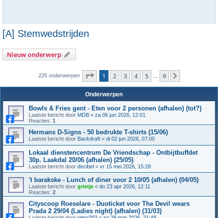
[A] Stemwedstrijden
Nieuw onderwerp
Pagina
1
van
9
1
2
3
4
5
9
Volgende
225 onderwerpen
…
Onderwerpen
Bowls & Fries gent - Eten voor 2 personen (afhalen) (tot?)
Laatste bericht door
MDB
«
za 06 jun 2026, 12:01
Reacties:
1
Hermans D-Signs - 50 bedrukte T-shirts (15/06)
Laatste bericht door
Backdraft
«
di 02 jun 2026, 07:00
Lokaal dienstencentrum De Vriendschap - Ontbijtbuffdet
30p. Laakdal 20/06 (afhalen) (25/05)
Laatste bericht door
decibel
«
vr 15 mei 2026, 15:28
't barakske - Lunch of diner voor 2 10/05 (afhalen) (04/05)
Laatste bericht door
grietje
«
do 23 apr 2026, 12:11
Reacties:
2
Cityscoop Roeselare - Duoticket voor The Devil wears
Prada 2 29/04 (Ladies night) (afhalen) (31/03)
Laatste bericht door
retro202
«
zo 29 mar 2026, 21:48