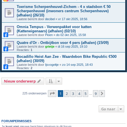
Toerisme Scherpenheuvel-Zichem - 4 x stadsbon € 50
Scherpenheuvel (inwoners centrum Scherpenheuve)
(afhalen) (26/10)
Laatste bericht door
decibel
«
vr 17 okt 2025, 18:56
Omnia Tempus - Verwenpakket voor katten
(Katteneigenaars) (afhalen) (02/10)
Laatste bericht door
Pioen
«
do 02 okt 2025, 15:58
Quatre d'Or - Ontbijtbon voor 4 pers (afhalen) (15/09)
Laatste bericht door
grietje
«
di 16 sep 2025, 19:10
Reacties:
1
Bocadillo Heist Aan Zee - Waardebon Bike Republic €500
(afhalen) (30/09)
Laatste bericht door
Ijsvogeltje
«
zo 14 sep 2025, 18:43
Reacties:
2
Nieuw onderwerp
Pagina
1
van
9
1
2
3
4
5
9
Volgende
225 onderwerpen
…
Ga naar
FORUMPERMISSIES
Je
kunt niet
nieuwe berichten plaatsen in dit forum