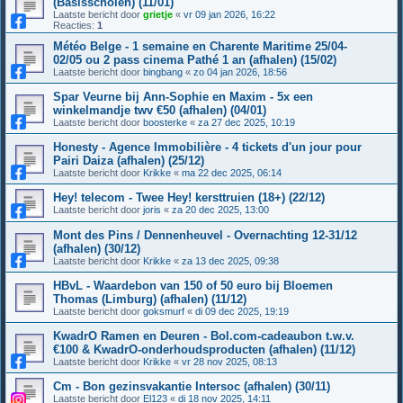
(Basisscholen) (11/01)
Laatste bericht door
grietje
«
vr 09 jan 2026, 16:22
Reacties:
1
Météo Belge - 1 semaine en Charente Maritime 25/04-
02/05 ou 2 pass cinema Pathé 1 an (afhalen) (15/02)
Laatste bericht door
bingbang
«
zo 04 jan 2026, 18:56
Spar Veurne bij Ann-Sophie en Maxim - 5x een
winkelmandje twv €50 (afhalen) (04/01)
Laatste bericht door
boosterke
«
za 27 dec 2025, 10:19
Honesty - Agence Immobilière - 4 tickets d'un jour pour
Pairi Daiza (afhalen) (25/12)
Laatste bericht door
Krikke
«
ma 22 dec 2025, 06:14
Hey! telecom - Twee Hey! kersttruien (18+) (22/12)
Laatste bericht door
joris
«
za 20 dec 2025, 13:00
Mont des Pins / Dennenheuvel - Overnachting 12-31/12
(afhalen) (30/12)
Laatste bericht door
Krikke
«
za 13 dec 2025, 09:38
HBvL - Waardebon van 150 of 50 euro bij Bloemen
Thomas (Limburg) (afhalen) (11/12)
Laatste bericht door
goksmurf
«
di 09 dec 2025, 19:19
KwadrO Ramen en Deuren - Bol.com-cadeaubon t.w.v.
€100 & KwadrO-onderhoudsproducten (afhalen) (11/12)
Laatste bericht door
Krikke
«
vr 28 nov 2025, 08:13
Cm - Bon gezinsvakantie Intersoc (afhalen) (30/11)
Laatste bericht door
El123
«
di 18 nov 2025, 14:11