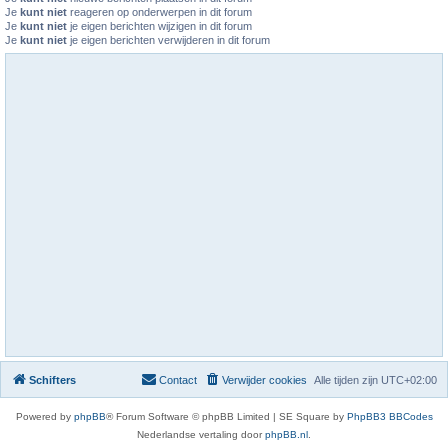
Je
kunt niet
reageren op onderwerpen in dit forum
Je
kunt niet
je eigen berichten wijzigen in dit forum
Je
kunt niet
je eigen berichten verwijderen in dit forum
Schifters
Contact
Verwijder cookies
Alle tijden zijn
UTC+02:00
Powered by
phpBB
® Forum Software © phpBB Limited | SE Square by
PhpBB3 BBCodes
Nederlandse vertaling door
phpBB.nl
.