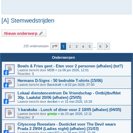
[A] Stemwedstrijden
Nieuw onderwerp
Pagina
1
van
9
1
2
3
4
5
9
Volgende
225 onderwerpen
…
Onderwerpen
Bowls & Fries gent - Eten voor 2 personen (afhalen) (tot?)
Laatste bericht door
MDB
«
za 06 jun 2026, 12:01
Reacties:
1
Hermans D-Signs - 50 bedrukte T-shirts (15/06)
Laatste bericht door
Backdraft
«
di 02 jun 2026, 07:00
Lokaal dienstencentrum De Vriendschap - Ontbijtbuffdet
30p. Laakdal 20/06 (afhalen) (25/05)
Laatste bericht door
decibel
«
vr 15 mei 2026, 15:28
't barakske - Lunch of diner voor 2 10/05 (afhalen) (04/05)
Laatste bericht door
grietje
«
do 23 apr 2026, 12:11
Reacties:
2
Cityscoop Roeselare - Duoticket voor The Devil wears
Prada 2 29/04 (Ladies night) (afhalen) (31/03)
Laatste bericht door
retro202
«
zo 29 mar 2026, 21:48