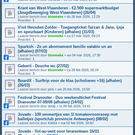
Krant van West-Vlaanderen - €2.500 supermarktbudget
(Jeugdbeweging West-Vlaanderen) (26/04)
Laatste bericht door
bloemeke
«
do 26 mar 2026, 12:29
Reacties:
1
Visit Heusden-Zolder - Toegangticket Tarzan & Jane, ijsje
en speurkaart (Kinderen) (afhalen) (31/03)
Laatste bericht door
bloemeke
«
za 07 mar 2026, 09:23
Reacties:
1
Sparkoh - 2x un abonnement famille valable un an
(afhalen) (07/03)
Laatste bericht door
bloemeke
«
wo 04 mar 2026, 17:30
Reacties:
1
Geberit - Douche wc (27/02)
Laatste bericht door
bloemeke
«
za 28 feb 2026, 05:24
Reacties:
3
BoardX - Surftrip voor de klas (scholieren +16) (afhalen)
(26/03)
Laatste bericht door
joris
«
wo 25 feb 2026, 10:58
Festival Dranouter - Duo weekendticket Festival
Dranouter 07-09/08 (afhalen) (14/02)
Laatste bericht door
dooly
«
vr 06 feb 2026, 14:41
Jovade - 100 emmertjes van 1l tomatenroomsoep met
balletjes (sportclub provincie Antwerpen) (08/02)
Laatste bericht door
Krikke
«
ma 02 feb 2026, 18:50
Jovade - Vol-au-vent voor lerarenteam 16/01