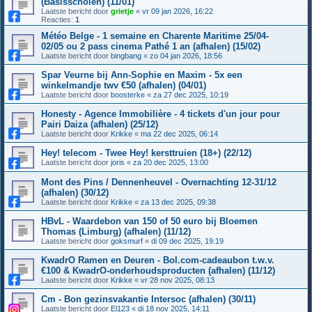
(Basisscholen) (11/01)
Laatste bericht door
grietje
«
vr 09 jan 2026, 16:22
Reacties:
1
Météo Belge - 1 semaine en Charente Maritime 25/04-
02/05 ou 2 pass cinema Pathé 1 an (afhalen) (15/02)
Laatste bericht door
bingbang
«
zo 04 jan 2026, 18:56
Spar Veurne bij Ann-Sophie en Maxim - 5x een
winkelmandje twv €50 (afhalen) (04/01)
Laatste bericht door
boosterke
«
za 27 dec 2025, 10:19
Honesty - Agence Immobilière - 4 tickets d'un jour pour
Pairi Daiza (afhalen) (25/12)
Laatste bericht door
Krikke
«
ma 22 dec 2025, 06:14
Hey! telecom - Twee Hey! kersttruien (18+) (22/12)
Laatste bericht door
joris
«
za 20 dec 2025, 13:00
Mont des Pins / Dennenheuvel - Overnachting 12-31/12
(afhalen) (30/12)
Laatste bericht door
Krikke
«
za 13 dec 2025, 09:38
HBvL - Waardebon van 150 of 50 euro bij Bloemen
Thomas (Limburg) (afhalen) (11/12)
Laatste bericht door
goksmurf
«
di 09 dec 2025, 19:19
KwadrO Ramen en Deuren - Bol.com-cadeaubon t.w.v.
€100 & KwadrO-onderhoudsproducten (afhalen) (11/12)
Laatste bericht door
Krikke
«
vr 28 nov 2025, 08:13
Cm - Bon gezinsvakantie Intersoc (afhalen) (30/11)
Laatste bericht door
El123
«
di 18 nov 2025, 14:11