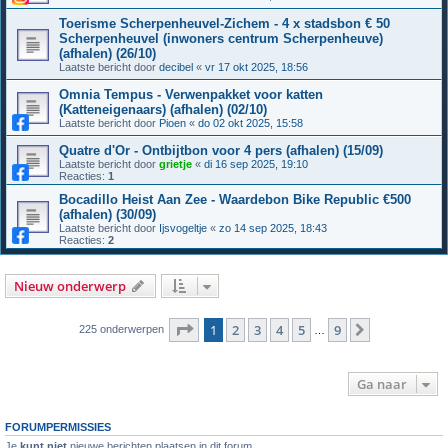
Toerisme Scherpenheuvel-Zichem - 4 x stadsbon € 50
Scherpenheuvel (inwoners centrum Scherpenheuve)
(afhalen) (26/10)
Laatste bericht door
decibel
«
vr 17 okt 2025, 18:56
Omnia Tempus - Verwenpakket voor katten
(Katteneigenaars) (afhalen) (02/10)
Laatste bericht door
Pioen
«
do 02 okt 2025, 15:58
Quatre d'Or - Ontbijtbon voor 4 pers (afhalen) (15/09)
Laatste bericht door
grietje
«
di 16 sep 2025, 19:10
Reacties:
1
Bocadillo Heist Aan Zee - Waardebon Bike Republic €500
(afhalen) (30/09)
Laatste bericht door
Ijsvogeltje
«
zo 14 sep 2025, 18:43
Reacties:
2
Nieuw onderwerp
Pagina
1
van
9
1
2
3
4
5
9
Volgende
225 onderwerpen
…
Ga naar
FORUMPERMISSIES
Je
kunt niet
nieuwe berichten plaatsen in dit forum