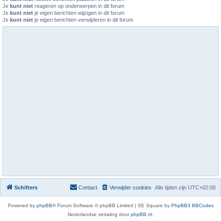
Je
kunt niet
reageren op onderwerpen in dit forum
Je
kunt niet
je eigen berichten wijzigen in dit forum
Je
kunt niet
je eigen berichten verwijderen in dit forum
Schifters
Contact
Verwijder cookies
Alle tijden zijn
UTC+02:00
Powered by
phpBB
® Forum Software © phpBB Limited | SE Square by
PhpBB3 BBCodes
Nederlandse vertaling door
phpBB.nl
.