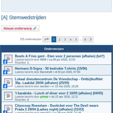
[A] Stemwedstrijden
Nieuw onderwerp
Pagina
1
van
9
1
2
3
4
5
9
Volgende
225 onderwerpen
…
Onderwerpen
Bowls & Fries gent - Eten voor 2 personen (afhalen) (tot?)
Laatste bericht door
MDB
«
za 06 jun 2026, 12:01
Reacties:
1
Hermans D-Signs - 50 bedrukte T-shirts (15/06)
Laatste bericht door
Backdraft
«
di 02 jun 2026, 07:00
Lokaal dienstencentrum De Vriendschap - Ontbijtbuffdet
30p. Laakdal 20/06 (afhalen) (25/05)
Laatste bericht door
decibel
«
vr 15 mei 2026, 15:28
't barakske - Lunch of diner voor 2 10/05 (afhalen) (04/05)
Laatste bericht door
grietje
«
do 23 apr 2026, 12:11
Reacties:
2
Cityscoop Roeselare - Duoticket voor The Devil wears
Prada 2 29/04 (Ladies night) (afhalen) (31/03)
Laatste bericht door
retro202
«
zo 29 mar 2026, 21:48