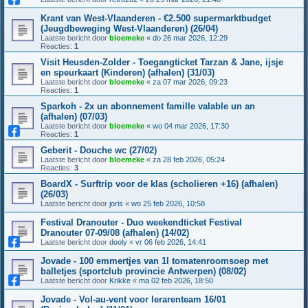
Krant van West-Vlaanderen - €2.500 supermarktbudget
(Jeugdbeweging West-Vlaanderen) (26/04)
Laatste bericht door
bloemeke
«
do 26 mar 2026, 12:29
Reacties:
1
Visit Heusden-Zolder - Toegangticket Tarzan & Jane, ijsje
en speurkaart (Kinderen) (afhalen) (31/03)
Laatste bericht door
bloemeke
«
za 07 mar 2026, 09:23
Reacties:
1
Sparkoh - 2x un abonnement famille valable un an
(afhalen) (07/03)
Laatste bericht door
bloemeke
«
wo 04 mar 2026, 17:30
Reacties:
1
Geberit - Douche wc (27/02)
Laatste bericht door
bloemeke
«
za 28 feb 2026, 05:24
Reacties:
3
BoardX - Surftrip voor de klas (scholieren +16) (afhalen)
(26/03)
Laatste bericht door
joris
«
wo 25 feb 2026, 10:58
Festival Dranouter - Duo weekendticket Festival
Dranouter 07-09/08 (afhalen) (14/02)
Laatste bericht door
dooly
«
vr 06 feb 2026, 14:41
Jovade - 100 emmertjes van 1l tomatenroomsoep met
balletjes (sportclub provincie Antwerpen) (08/02)
Laatste bericht door
Krikke
«
ma 02 feb 2026, 18:50
Jovade - Vol-au-vent voor lerarenteam 16/01