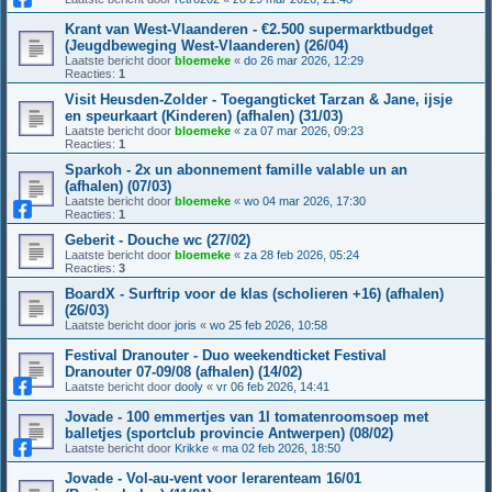
Krant van West-Vlaanderen - €2.500 supermarktbudget
(Jeugdbeweging West-Vlaanderen) (26/04)
Laatste bericht door
bloemeke
«
do 26 mar 2026, 12:29
Reacties:
1
Visit Heusden-Zolder - Toegangticket Tarzan & Jane, ijsje
en speurkaart (Kinderen) (afhalen) (31/03)
Laatste bericht door
bloemeke
«
za 07 mar 2026, 09:23
Reacties:
1
Sparkoh - 2x un abonnement famille valable un an
(afhalen) (07/03)
Laatste bericht door
bloemeke
«
wo 04 mar 2026, 17:30
Reacties:
1
Geberit - Douche wc (27/02)
Laatste bericht door
bloemeke
«
za 28 feb 2026, 05:24
Reacties:
3
BoardX - Surftrip voor de klas (scholieren +16) (afhalen)
(26/03)
Laatste bericht door
joris
«
wo 25 feb 2026, 10:58
Festival Dranouter - Duo weekendticket Festival
Dranouter 07-09/08 (afhalen) (14/02)
Laatste bericht door
dooly
«
vr 06 feb 2026, 14:41
Jovade - 100 emmertjes van 1l tomatenroomsoep met
balletjes (sportclub provincie Antwerpen) (08/02)
Laatste bericht door
Krikke
«
ma 02 feb 2026, 18:50
Jovade - Vol-au-vent voor lerarenteam 16/01