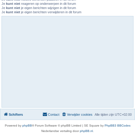
Je
kunt niet
reageren op onderwerpen in dit forum
Je
kunt niet
je eigen berichten wijzigen in dit forum
Je
kunt niet
je eigen berichten verwijderen in dit forum
Schifters
Contact
Verwijder cookies
Alle tijden zijn
UTC+02:00
Powered by
phpBB
® Forum Software © phpBB Limited | SE Square by
PhpBB3 BBCodes
Nederlandse vertaling door
phpBB.nl
.