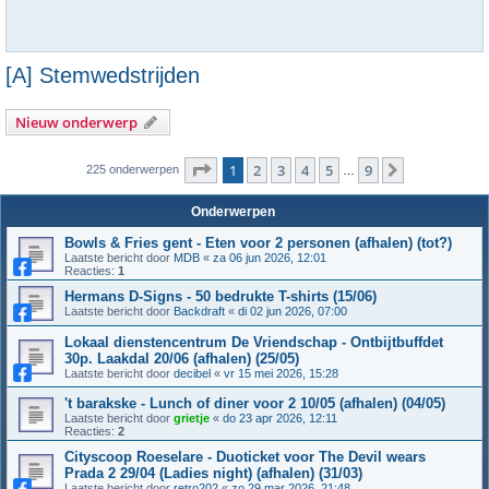
[A] Stemwedstrijden
Nieuw onderwerp
Pagina
1
van
9
1
2
3
4
5
9
Volgende
225 onderwerpen
…
Onderwerpen
Bowls & Fries gent - Eten voor 2 personen (afhalen) (tot?)
Laatste bericht door
MDB
«
za 06 jun 2026, 12:01
Reacties:
1
Hermans D-Signs - 50 bedrukte T-shirts (15/06)
Laatste bericht door
Backdraft
«
di 02 jun 2026, 07:00
Lokaal dienstencentrum De Vriendschap - Ontbijtbuffdet
30p. Laakdal 20/06 (afhalen) (25/05)
Laatste bericht door
decibel
«
vr 15 mei 2026, 15:28
't barakske - Lunch of diner voor 2 10/05 (afhalen) (04/05)
Laatste bericht door
grietje
«
do 23 apr 2026, 12:11
Reacties:
2
Cityscoop Roeselare - Duoticket voor The Devil wears
Prada 2 29/04 (Ladies night) (afhalen) (31/03)
Laatste bericht door
retro202
«
zo 29 mar 2026, 21:48