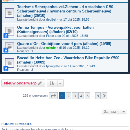
Toerisme Scherpenheuvel-Zichem - 4 x stadsbon € 50
Scherpenheuvel (inwoners centrum Scherpenheuve)
(afhalen) (26/10)
Laatste bericht door
decibel
«
vr 17 okt 2025, 18:56
Omnia Tempus - Verwenpakket voor katten
(Katteneigenaars) (afhalen) (02/10)
Laatste bericht door
Pioen
«
do 02 okt 2025, 15:58
Quatre d'Or - Ontbijtbon voor 4 pers (afhalen) (15/09)
Laatste bericht door
grietje
«
di 16 sep 2025, 19:10
Reacties:
1
Bocadillo Heist Aan Zee - Waardebon Bike Republic €500
(afhalen) (30/09)
Laatste bericht door
Ijsvogeltje
«
zo 14 sep 2025, 18:43
Reacties:
2
Nieuw onderwerp
Pagina
1
van
9
1
2
3
4
5
9
Volgende
225 onderwerpen
…
Ga naar
FORUMPERMISSIES
Je
kunt niet
nieuwe berichten plaatsen in dit forum