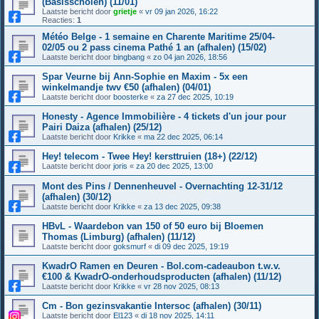
(Basisscholen) (11/01)
Laatste bericht door
grietje
«
vr 09 jan 2026, 16:22
Reacties:
1
Météo Belge - 1 semaine en Charente Maritime 25/04-
02/05 ou 2 pass cinema Pathé 1 an (afhalen) (15/02)
Laatste bericht door
bingbang
«
zo 04 jan 2026, 18:56
Spar Veurne bij Ann-Sophie en Maxim - 5x een
winkelmandje twv €50 (afhalen) (04/01)
Laatste bericht door
boosterke
«
za 27 dec 2025, 10:19
Honesty - Agence Immobilière - 4 tickets d'un jour pour
Pairi Daiza (afhalen) (25/12)
Laatste bericht door
Krikke
«
ma 22 dec 2025, 06:14
Hey! telecom - Twee Hey! kersttruien (18+) (22/12)
Laatste bericht door
joris
«
za 20 dec 2025, 13:00
Mont des Pins / Dennenheuvel - Overnachting 12-31/12
(afhalen) (30/12)
Laatste bericht door
Krikke
«
za 13 dec 2025, 09:38
HBvL - Waardebon van 150 of 50 euro bij Bloemen
Thomas (Limburg) (afhalen) (11/12)
Laatste bericht door
goksmurf
«
di 09 dec 2025, 19:19
KwadrO Ramen en Deuren - Bol.com-cadeaubon t.w.v.
€100 & KwadrO-onderhoudsproducten (afhalen) (11/12)
Laatste bericht door
Krikke
«
vr 28 nov 2025, 08:13
Cm - Bon gezinsvakantie Intersoc (afhalen) (30/11)
Laatste bericht door
El123
«
di 18 nov 2025, 14:11