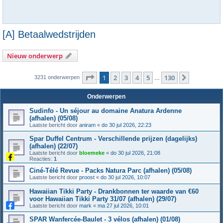
[A] Betaalwedstrijden
Nieuw onderwerp
Pagina
1
van
130
1
2
3
4
5
130
Volgende
3231 onderwerpen
…
Onderwerpen
Sudinfo - Un séjour au domaine Anatura Ardenne
(afhalen) (05/08)
Laatste bericht door
aniram
«
do 30 jul 2026, 22:23
Spar Duffel Centrum - Verschillende prijzen (dagelijks)
(afhalen) (22/07)
Laatste bericht door
bloemeke
«
do 30 jul 2026, 21:08
Reacties:
1
Ciné-Télé Revue - Packs Natura Parc (afhalen) (05/08)
Laatste bericht door
proost
«
do 30 jul 2026, 10:07
Hawaiian Tikki Party - Drankbonnen ter waarde van €60
voor Hawaiian Tikki Party 31/07 (afhalen) (29/07)
Laatste bericht door
mark
«
ma 27 jul 2026, 10:01
SPAR Wanfercée-Baulet - 3 vélos (afhalen) (01/08)