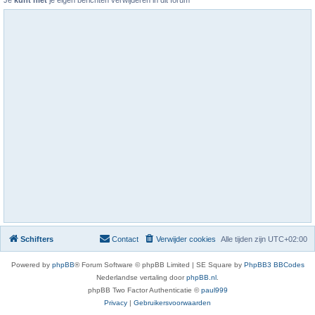
Je
kunt niet
je eigen berichten verwijderen in dit forum
Schifters
Contact
Verwijder cookies
Alle tijden zijn
UTC+02:00
Powered by
phpBB
® Forum Software © phpBB Limited | SE Square by
PhpBB3 BBCodes
Nederlandse vertaling door
phpBB.nl
.
phpBB Two Factor Authenticatie ©
paul999
Privacy
|
Gebruikersvoorwaarden