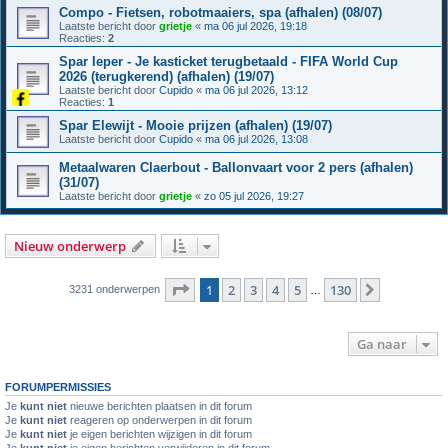
Compo - Fietsen, robotmaaiers, spa (afhalen) (08/07)
Laatste bericht door
grietje
«
ma 06 jul 2026, 19:18
Reacties:
2
Spar Ieper - Je kasticket terugbetaald - FIFA World Cup
2026 (terugkerend) (afhalen) (19/07)
Laatste bericht door
Cupido
«
ma 06 jul 2026, 13:12
Reacties:
1
Spar Elewijt - Mooie prijzen (afhalen) (19/07)
Laatste bericht door
Cupido
«
ma 06 jul 2026, 13:08
Metaalwaren Claerbout - Ballonvaart voor 2 pers (afhalen)
(31/07)
Laatste bericht door
grietje
«
zo 05 jul 2026, 19:27
Nieuw onderwerp
Pagina
1
van
130
1
2
3
4
5
130
Volgende
3231 onderwerpen
…
Ga naar
FORUMPERMISSIES
Je
kunt niet
nieuwe berichten plaatsen in dit forum
Je
kunt niet
reageren op onderwerpen in dit forum
Je
kunt niet
je eigen berichten wijzigen in dit forum