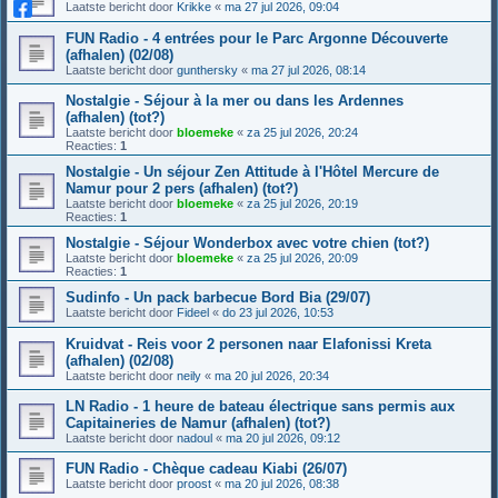
Laatste bericht door
Krikke
«
ma 27 jul 2026, 09:04
FUN Radio - 4 entrées pour le Parc Argonne Découverte
(afhalen) (02/08)
Laatste bericht door
gunthersky
«
ma 27 jul 2026, 08:14
Nostalgie - Séjour à la mer ou dans les Ardennes
(afhalen) (tot?)
Laatste bericht door
bloemeke
«
za 25 jul 2026, 20:24
Reacties:
1
Nostalgie - Un séjour Zen Attitude à l'Hôtel Mercure de
Namur pour 2 pers (afhalen) (tot?)
Laatste bericht door
bloemeke
«
za 25 jul 2026, 20:19
Reacties:
1
Nostalgie - Séjour Wonderbox avec votre chien (tot?)
Laatste bericht door
bloemeke
«
za 25 jul 2026, 20:09
Reacties:
1
Sudinfo - Un pack barbecue Bord Bia (29/07)
Laatste bericht door
Fideel
«
do 23 jul 2026, 10:53
Kruidvat - Reis voor 2 personen naar Elafonissi Kreta
(afhalen) (02/08)
Laatste bericht door
neily
«
ma 20 jul 2026, 20:34
LN Radio - 1 heure de bateau électrique sans permis aux
Capitaineries de Namur (afhalen) (tot?)
Laatste bericht door
nadoul
«
ma 20 jul 2026, 09:12
FUN Radio - Chèque cadeau Kiabi (26/07)
Laatste bericht door
proost
«
ma 20 jul 2026, 08:38