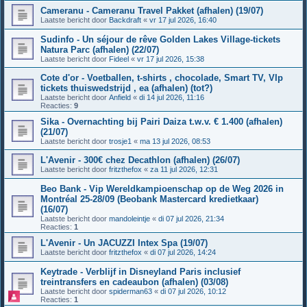
Cameranu - Cameranu Travel Pakket (afhalen) (19/07)
Laatste bericht door
Backdraft
«
vr 17 jul 2026, 16:40
Sudinfo - Un séjour de rêve Golden Lakes Village-tickets
Natura Parc (afhalen) (22/07)
Laatste bericht door
Fideel
«
vr 17 jul 2026, 15:38
Cote d'or - Voetballen, t-shirts , chocolade, Smart TV, VIp
tickets thuiswedstrijd , ea (afhalen) (tot?)
Laatste bericht door
Anfield
«
di 14 jul 2026, 11:16
Reacties:
9
Sika - Overnachting bij Pairi Daiza t.w.v. € 1.400 (afhalen)
(21/07)
Laatste bericht door
trosje1
«
ma 13 jul 2026, 08:53
L'Avenir - 300€ chez Decathlon (afhalen) (26/07)
Laatste bericht door
fritzthefox
«
za 11 jul 2026, 12:31
Beo Bank - Vip Wereldkampioenschap op de Weg 2026 in
Montréal 25-28/09 (Beobank Mastercard kredietkaar)
(16/07)
Laatste bericht door
mandoleintje
«
di 07 jul 2026, 21:34
Reacties:
1
L'Avenir - Un JACUZZI Intex Spa (19/07)
Laatste bericht door
fritzthefox
«
di 07 jul 2026, 14:24
Keytrade - Verblijf in Disneyland Paris inclusief
treintransfers en cadeaubon (afhalen) (03/08)
Laatste bericht door
spiderman63
«
di 07 jul 2026, 10:12
Reacties:
1