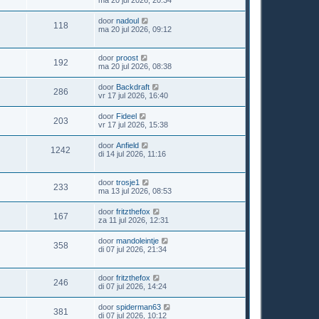
ma 20 jul 2026, 20:34
door
nadoul
118
ma 20 jul 2026, 09:12
door
proost
192
ma 20 jul 2026, 08:38
door
Backdraft
286
vr 17 jul 2026, 16:40
door
Fideel
203
vr 17 jul 2026, 15:38
door
Anfield
1242
di 14 jul 2026, 11:16
door
trosje1
233
ma 13 jul 2026, 08:53
door
fritzthefox
167
za 11 jul 2026, 12:31
door
mandoleintje
358
di 07 jul 2026, 21:34
door
fritzthefox
246
di 07 jul 2026, 14:24
door
spiderman63
381
di 07 jul 2026, 10:12