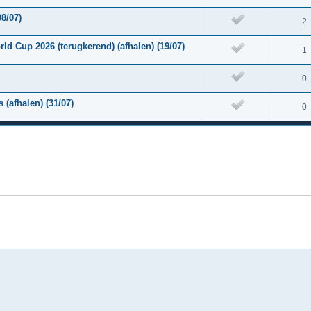
8/07)
2
rld Cup 2026 (terugkerend) (afhalen) (19/07)
1
0
 (afhalen) (31/07)
0