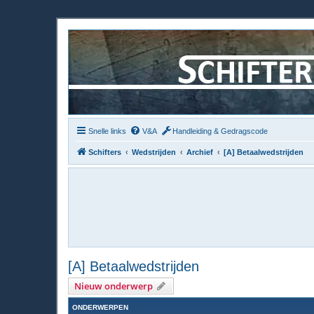
Snelle links
V&A
Handleiding & Gedragscode
Schifters
Wedstrijden
Archief
[A] Betaalwedstrijden
[A] Betaalwedstrijden
Nieuw onderwerp
ONDERWERPEN