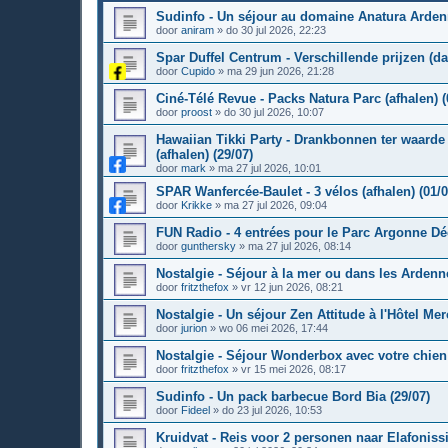
Sudinfo - Un séjour au domaine Anatura Ardenn
door
aniram
»
do 30 jul 2026, 22:23
Spar Duffel Centrum - Verschillende prijzen (dag
door
Cupido
»
ma 29 jun 2026, 21:28
Ciné-Télé Revue - Packs Natura Parc (afhalen) (
door
proost
»
do 30 jul 2026, 10:07
Hawaiian Tikki Party - Drankbonnen ter waarde 
(afhalen) (29/07)
door
mark
»
ma 27 jul 2026, 10:01
SPAR Wanfercée-Baulet - 3 vélos (afhalen) (01/0
door
Krikke
»
ma 27 jul 2026, 09:04
FUN Radio - 4 entrées pour le Parc Argonne Déc
door
gunthersky
»
ma 27 jul 2026, 08:14
Nostalgie - Séjour à la mer ou dans les Ardenne
door
fritzthefox
»
vr 12 jun 2026, 08:21
Nostalgie - Un séjour Zen Attitude à l'Hôtel Me
door
jurion
»
wo 06 mei 2026, 17:44
Nostalgie - Séjour Wonderbox avec votre chien 
door
fritzthefox
»
vr 15 mei 2026, 08:17
Sudinfo - Un pack barbecue Bord Bia (29/07)
door
Fideel
»
do 23 jul 2026, 10:53
Kruidvat - Reis voor 2 personen naar Elafonissi 