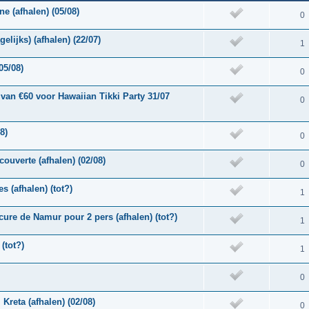
e (afhalen) (05/08)
0
elijks) (afhalen) (22/07)
1
05/08)
0
van €60 voor Hawaiian Tikki Party 31/07
0
8)
0
ouverte (afhalen) (02/08)
0
s (afhalen) (tot?)
1
rcure de Namur pour 2 pers (afhalen) (tot?)
1
(tot?)
1
0
Kreta (afhalen) (02/08)
0