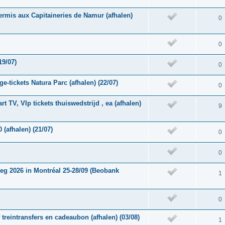
ermis aux Capitaineries de Namur (afhalen)
0
0
19/07)
0
e-tickets Natura Parc (afhalen) (22/07)
0
rt TV, VIp tickets thuiswedstrijd , ea (afhalen)
9
 (afhalen) (21/07)
0
0
g 2026 in Montréal 25-28/09 (Beobank
1
0
f treintransfers en cadeaubon (afhalen) (03/08)
1