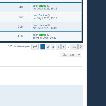
door
grietje
540
ma 06 jul 2026, 19:18
door
Cupido
302
ma 06 jul 2026, 13:12
door
Cupido
219
ma 06 jul 2026, 13:08
door
grietje
110
zo 05 jul 2026, 19:27
Pagina
1
van
130
1
2
3
4
5
130
Volgende
3231 onderwerpen
…
Ga naar