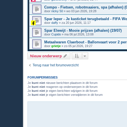
Compo - Fietsen, robotmaaiers, spa (afhalen) (0
door
nicky 50
»
wo 03 jun 2026, 19:28
Spar Ieper - Je kasticket terugbetaald - FIFA Wo
door
daffy
»
za 20 jun 2026, 11:17
Spar Elewijt - Mooie prijzen (afhalen) (19/07)
door
Cupido
»
ma 06 jul 2026, 13:08
Metaalwaren Claerbout - Ballonvaart voor 2 pers
door
grietje
»
zo 05 jul 2026, 19:27
Nieuw onderwerp
Terug naar het forumoverzicht
FORUMPERMISSIES
Je
kunt niet
nieuwe berichten plaatsen in dit forum
Je
kunt niet
reageren op onderwerpen in dit forum
Je
kunt niet
je eigen berichten wijzigen in dit forum
Je
kunt niet
je eigen berichten verwijderen in dit forum