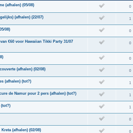
e (afhalen) (05/08)
0
elijks) (afhalen) (22/07)
1
05/08)
0
van €60 voor Hawaiian Tikki Party 31/07
0
8)
0
ouverte (afhalen) (02/08)
0
s (afhalen) (tot?)
1
rcure de Namur pour 2 pers (afhalen) (tot?)
1
(tot?)
1
0
Kreta (afhalen) (02/08)
0