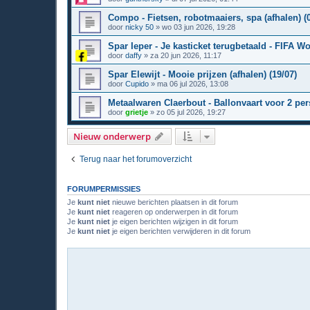
Compo - Fietsen, robotmaaiers, spa (afhalen) (0
door
nicky 50
»
wo 03 jun 2026, 19:28
Spar Ieper - Je kasticket terugbetaald - FIFA Wo
door
daffy
»
za 20 jun 2026, 11:17
Spar Elewijt - Mooie prijzen (afhalen) (19/07)
door
Cupido
»
ma 06 jul 2026, 13:08
Metaalwaren Claerbout - Ballonvaart voor 2 pers
door
grietje
»
zo 05 jul 2026, 19:27
Nieuw onderwerp
Terug naar het forumoverzicht
FORUMPERMISSIES
Je
kunt niet
nieuwe berichten plaatsen in dit forum
Je
kunt niet
reageren op onderwerpen in dit forum
Je
kunt niet
je eigen berichten wijzigen in dit forum
Je
kunt niet
je eigen berichten verwijderen in dit forum