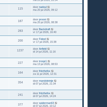
ma 20 jul 2026, 20:34
door
nadoul
115
ma 20 jul 2026, 09:12
door
proost
187
ma 20 jul 2026, 08:38
door
Backdraft
283
vr 17 jul 2026, 16:40
door
Fideel
200
vr 17 jul 2026, 15:38
door
Anfield
1237
di 14 jul 2026, 11:16
door
trosje1
227
ma 13 jul 2026, 08:53
door
fritzthefox
164
za 11 jul 2026, 12:31
door
mandoleintje
354
di 07 jul 2026, 21:34
door
fritzthefox
241
di 07 jul 2026, 14:24
door
spiderman63
377
di 07 jul 2026, 10:12