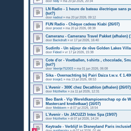
door
neily
»
ma 20 jul 2026, 20:34
LN Radio - 1 heure de bateau électrique sans p
(tot?)
door
nadoul
»
ma 20 jul 2026, 09:12
FUN Radio - Chèque cadeau Kiabi (26/07)
door
proost
»
ma 20 jul 2026, 08:38
Cameranu - Cameranu Travel Pakket (afhalen) (
door
Backdraft
»
vr 17 jul 2026, 16:40
Sudinfo - Un séjour de rêve Golden Lakes Villag
door
Fideel
»
vr 17 jul 2026, 15:38
Cote d'or - Voetballen, t-shirts , chocolade, Sma
(tot?)
door
Veertje752003
»
ma 01 jun 2026, 06:08
Sika - Overnachting bij Pairi Daiza t.w.v. € 1.400
door
trosje1
»
ma 13 jul 2026, 08:53
L'Avenir - 300€ chez Decathlon (afhalen) (26/07)
door
fritzthefox
»
za 11 jul 2026, 12:31
Beo Bank - Vip Wereldkampioenschap op de We
Mastercard kredietkaar) (16/07)
door
Meibloem
»
di 07 jul 2026, 18:54
L'Avenir - Un JACUZZI Intex Spa (19/07)
door
fritzthefox
»
di 07 jul 2026, 14:24
Keytrade - Verblijf in Disneyland Paris inclusie
door
gunthersky
»
di 07 jul 2026, 01:44