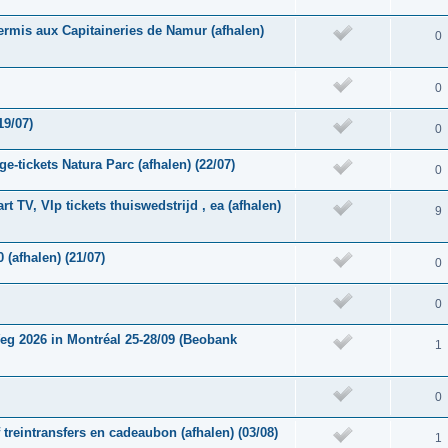
ermis aux Capitaineries de Namur (afhalen)
0
0
19/07)
0
e-tickets Natura Parc (afhalen) (22/07)
0
rt TV, VIp tickets thuiswedstrijd , ea (afhalen)
9
 (afhalen) (21/07)
0
0
g 2026 in Montréal 25-28/09 (Beobank
1
0
f treintransfers en cadeaubon (afhalen) (03/08)
1