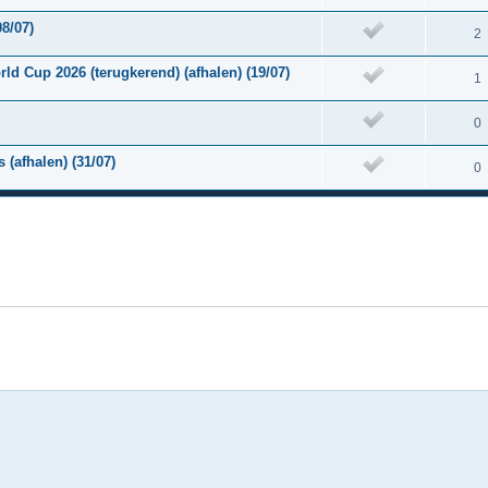
8/07)
2
rld Cup 2026 (terugkerend) (afhalen) (19/07)
1
0
 (afhalen) (31/07)
0