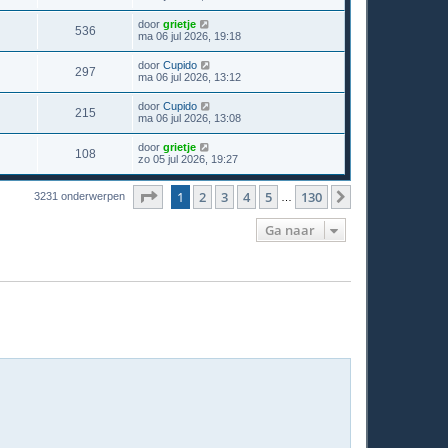
door
grietje
536
ma 06 jul 2026, 19:18
door
Cupido
297
ma 06 jul 2026, 13:12
door
Cupido
215
ma 06 jul 2026, 13:08
door
grietje
108
zo 05 jul 2026, 19:27
Pagina
1
van
130
1
2
3
4
5
130
Volgende
3231 onderwerpen
…
Ga naar