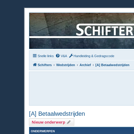
Snelle links
V&A
Handleiding & Gedragscode
Schifters
Wedstrijden
Archief
[A] Betaalwedstrijden
[A] Betaalwedstrijden
Nieuw onderwerp
ONDERWERPEN