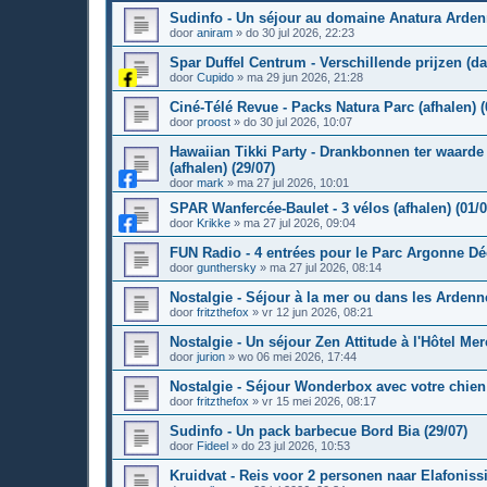
Sudinfo - Un séjour au domaine Anatura Ardenn
door
aniram
»
do 30 jul 2026, 22:23
Spar Duffel Centrum - Verschillende prijzen (dag
door
Cupido
»
ma 29 jun 2026, 21:28
Ciné-Télé Revue - Packs Natura Parc (afhalen) (
door
proost
»
do 30 jul 2026, 10:07
Hawaiian Tikki Party - Drankbonnen ter waarde 
(afhalen) (29/07)
door
mark
»
ma 27 jul 2026, 10:01
SPAR Wanfercée-Baulet - 3 vélos (afhalen) (01/0
door
Krikke
»
ma 27 jul 2026, 09:04
FUN Radio - 4 entrées pour le Parc Argonne Déc
door
gunthersky
»
ma 27 jul 2026, 08:14
Nostalgie - Séjour à la mer ou dans les Ardenne
door
fritzthefox
»
vr 12 jun 2026, 08:21
Nostalgie - Un séjour Zen Attitude à l'Hôtel Me
door
jurion
»
wo 06 mei 2026, 17:44
Nostalgie - Séjour Wonderbox avec votre chien 
door
fritzthefox
»
vr 15 mei 2026, 08:17
Sudinfo - Un pack barbecue Bord Bia (29/07)
door
Fideel
»
do 23 jul 2026, 10:53
Kruidvat - Reis voor 2 personen naar Elafonissi 