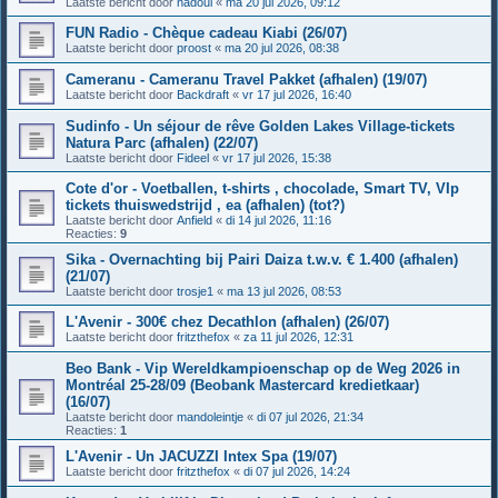
Laatste bericht door
nadoul
«
ma 20 jul 2026, 09:12
FUN Radio - Chèque cadeau Kiabi (26/07)
Laatste bericht door
proost
«
ma 20 jul 2026, 08:38
Cameranu - Cameranu Travel Pakket (afhalen) (19/07)
Laatste bericht door
Backdraft
«
vr 17 jul 2026, 16:40
Sudinfo - Un séjour de rêve Golden Lakes Village-tickets
Natura Parc (afhalen) (22/07)
Laatste bericht door
Fideel
«
vr 17 jul 2026, 15:38
Cote d'or - Voetballen, t-shirts , chocolade, Smart TV, VIp
tickets thuiswedstrijd , ea (afhalen) (tot?)
Laatste bericht door
Anfield
«
di 14 jul 2026, 11:16
Reacties:
9
Sika - Overnachting bij Pairi Daiza t.w.v. € 1.400 (afhalen)
(21/07)
Laatste bericht door
trosje1
«
ma 13 jul 2026, 08:53
L'Avenir - 300€ chez Decathlon (afhalen) (26/07)
Laatste bericht door
fritzthefox
«
za 11 jul 2026, 12:31
Beo Bank - Vip Wereldkampioenschap op de Weg 2026 in
Montréal 25-28/09 (Beobank Mastercard kredietkaar)
(16/07)
Laatste bericht door
mandoleintje
«
di 07 jul 2026, 21:34
Reacties:
1
L'Avenir - Un JACUZZI Intex Spa (19/07)
Laatste bericht door
fritzthefox
«
di 07 jul 2026, 14:24