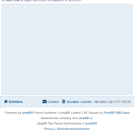
Je
kunt niet
je eigen berichten verwijderen in dit forum
Schifters
Contact
Verwijder cookies
Alle tijden zijn
UTC+02:00
Powered by
phpBB
® Forum Software © phpBB Limited | SE Square by
PhpBB3 BBCodes
Nederlandse vertaling door
phpBB.nl
.
phpBB Two Factor Authenticatie ©
paul999
Privacy
|
Gebruikersvoorwaarden