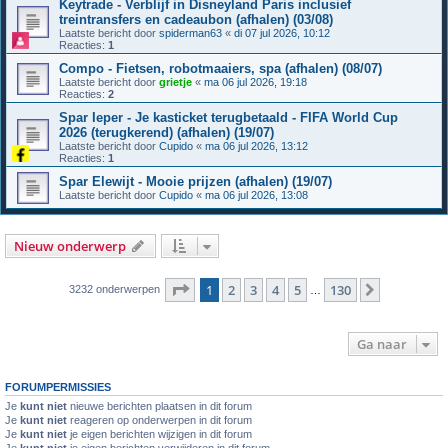
Keytrade - Verblijf in Disneyland Paris inclusief
treintransfers en cadeaubon (afhalen) (03/08)
Laatste bericht door
spiderman63
«
di 07 jul 2026, 10:12
Reacties:
1
Compo - Fietsen, robotmaaiers, spa (afhalen) (08/07)
Laatste bericht door
grietje
«
ma 06 jul 2026, 19:18
Reacties:
2
Spar Ieper - Je kasticket terugbetaald - FIFA World Cup
2026 (terugkerend) (afhalen) (19/07)
Laatste bericht door
Cupido
«
ma 06 jul 2026, 13:12
Reacties:
1
Spar Elewijt - Mooie prijzen (afhalen) (19/07)
Laatste bericht door
Cupido
«
ma 06 jul 2026, 13:08
Nieuw onderwerp
Pagina
1
van
130
1
2
3
4
5
130
Volgende
3232 onderwerpen
…
Ga naar
FORUMPERMISSIES
Je
kunt niet
nieuwe berichten plaatsen in dit forum
Je
kunt niet
reageren op onderwerpen in dit forum
Je
kunt niet
je eigen berichten wijzigen in dit forum