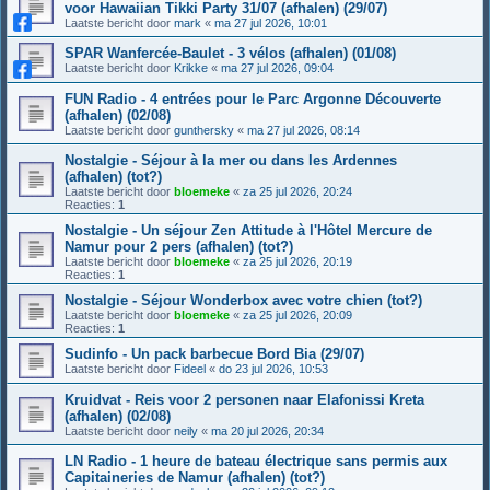
voor Hawaiian Tikki Party 31/07 (afhalen) (29/07)
Laatste bericht door
mark
«
ma 27 jul 2026, 10:01
SPAR Wanfercée-Baulet - 3 vélos (afhalen) (01/08)
Laatste bericht door
Krikke
«
ma 27 jul 2026, 09:04
FUN Radio - 4 entrées pour le Parc Argonne Découverte
(afhalen) (02/08)
Laatste bericht door
gunthersky
«
ma 27 jul 2026, 08:14
Nostalgie - Séjour à la mer ou dans les Ardennes
(afhalen) (tot?)
Laatste bericht door
bloemeke
«
za 25 jul 2026, 20:24
Reacties:
1
Nostalgie - Un séjour Zen Attitude à l'Hôtel Mercure de
Namur pour 2 pers (afhalen) (tot?)
Laatste bericht door
bloemeke
«
za 25 jul 2026, 20:19
Reacties:
1
Nostalgie - Séjour Wonderbox avec votre chien (tot?)
Laatste bericht door
bloemeke
«
za 25 jul 2026, 20:09
Reacties:
1
Sudinfo - Un pack barbecue Bord Bia (29/07)
Laatste bericht door
Fideel
«
do 23 jul 2026, 10:53
Kruidvat - Reis voor 2 personen naar Elafonissi Kreta
(afhalen) (02/08)
Laatste bericht door
neily
«
ma 20 jul 2026, 20:34
LN Radio - 1 heure de bateau électrique sans permis aux
Capitaineries de Namur (afhalen) (tot?)