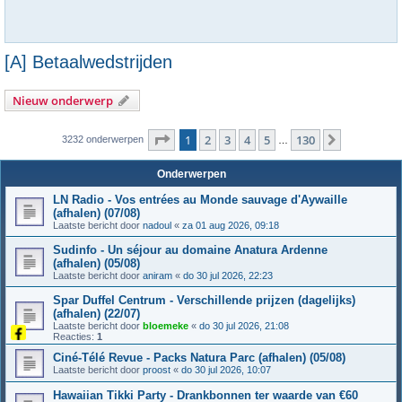
[A] Betaalwedstrijden
Nieuw onderwerp
Pagina
1
van
130
1
2
3
4
5
130
Volgende
3232 onderwerpen
…
Onderwerpen
LN Radio - Vos entrées au Monde sauvage d'Aywaille
(afhalen) (07/08)
Laatste bericht door
nadoul
«
za 01 aug 2026, 09:18
Sudinfo - Un séjour au domaine Anatura Ardenne
(afhalen) (05/08)
Laatste bericht door
aniram
«
do 30 jul 2026, 22:23
Spar Duffel Centrum - Verschillende prijzen (dagelijks)
(afhalen) (22/07)
Laatste bericht door
bloemeke
«
do 30 jul 2026, 21:08
Reacties:
1
Ciné-Télé Revue - Packs Natura Parc (afhalen) (05/08)
Laatste bericht door
proost
«
do 30 jul 2026, 10:07
Hawaiian Tikki Party - Drankbonnen ter waarde van €60