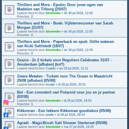
Thrillers and More - Epubs: Door jouw ogen van
Madelon van Tilborg (25/07)
Laatste bericht door
bloemeke
«
do 30 jul 2026, 12:06
Reacties:
2
Thrillers and More - Boek: Vijfsterrenzomer van Sarah
Morgan (21/07)
Laatste bericht door
bloemeke
«
do 30 jul 2026, 12:05
Reacties:
2
Thrillers and More - Paperback en epub :Stille wateren
van Kicki Sehlstedt (18/07)
Laatste bericht door
bloemeke
«
do 30 jul 2026, 12:05
Reacties:
2
Grazia - 2x 2 tickets voor Reguliers Celebrates 31/07 -
Amsterdam (afhalen) (tot?)
Laatste bericht door
Cupido
«
wo 29 jul 2026, 12:11
Zware Metalen - Tickets voor The Ocean in Maastricht
29/08 (afhalen) (05/08)
Laatste bericht door
boultje
«
di 28 jul 2026, 20:51
Bol - Een zonnebril van Polaroid voor jou en je partner
(02/08)
Laatste bericht door
bloemeke
«
di 28 jul 2026, 19:53
Reacties:
1
Kikkoman - Een lekkere Kikkoman goodiebox (05/08)
Laatste bericht door
poelie
«
di 28 jul 2026, 09:42
Agradi - MagicBrush Salt Shower Starterset (05/08)
Laatste bericht door
bloemeke
«
ma 27 jul 2026, 19:29