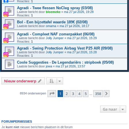
Reacties:
1
Agradi - Twee flessen NoCleg spray (03/08)
Laatste bericht door
bloemeke
«
ma 27 jul 2026, 19:28
Reacties:
1
Bol - Een bijzettafel waarde 189€ (02/08)
Laatste bericht door
omama
«
ma 27 jul 2026, 18:17
Agradi - Compleet NAF zomerpakket (06/08)
Laatste bericht door
Jolly Jumper
«
ma 27 jul 2026, 15:29
Reacties:
1
Agradi - Swing Protection Airbag Vest P25 AIR (09/08)
Laatste bericht door
Jolly Jumper
«
ma 27 jul 2026, 15:28
Reacties:
1
Coole Suggesties - De Legendariërs : stripboek (05/08)
Laatste bericht door
jowa
«
ma 27 jul 2026, 13:57
Nieuw onderwerp
Pagina
1
van
358
1
2
3
4
5
358
Volgende
8934 onderwerpen
…
Ga naar
FORUMPERMISSIES
Je
kunt niet
nieuwe berichten plaatsen in dit forum