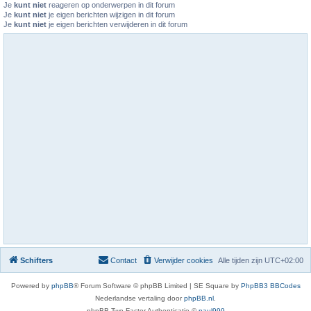
Je
kunt niet
reageren op onderwerpen in dit forum
Je
kunt niet
je eigen berichten wijzigen in dit forum
Je
kunt niet
je eigen berichten verwijderen in dit forum
Schifters
Contact
Verwijder cookies
Alle tijden zijn
UTC+02:00
Powered by
phpBB
® Forum Software © phpBB Limited | SE Square by
PhpBB3 BBCodes
Nederlandse vertaling door
phpBB.nl
.
phpBB Two Factor Authenticatie ©
paul999