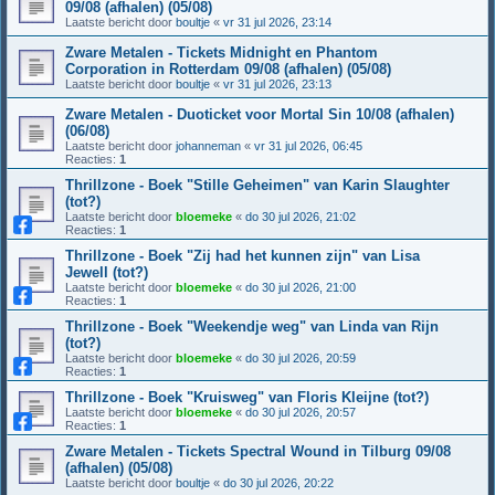
09/08 (afhalen) (05/08)
Laatste bericht door
boultje
«
vr 31 jul 2026, 23:14
Zware Metalen - Tickets Midnight en Phantom
Corporation in Rotterdam 09/08 (afhalen) (05/08)
Laatste bericht door
boultje
«
vr 31 jul 2026, 23:13
Zware Metalen - Duoticket voor Mortal Sin 10/08 (afhalen)
(06/08)
Laatste bericht door
johanneman
«
vr 31 jul 2026, 06:45
Reacties:
1
Thrillzone - Boek "Stille Geheimen" van Karin Slaughter
(tot?)
Laatste bericht door
bloemeke
«
do 30 jul 2026, 21:02
Reacties:
1
Thrillzone - Boek "Zij had het kunnen zijn" van Lisa
Jewell (tot?)
Laatste bericht door
bloemeke
«
do 30 jul 2026, 21:00
Reacties:
1
Thrillzone - Boek "Weekendje weg" van Linda van Rijn
(tot?)
Laatste bericht door
bloemeke
«
do 30 jul 2026, 20:59
Reacties:
1
Thrillzone - Boek "Kruisweg" van Floris Kleijne (tot?)
Laatste bericht door
bloemeke
«
do 30 jul 2026, 20:57
Reacties:
1
Zware Metalen - Tickets Spectral Wound in Tilburg 09/08
(afhalen) (05/08)
Laatste bericht door
boultje
«
do 30 jul 2026, 20:22