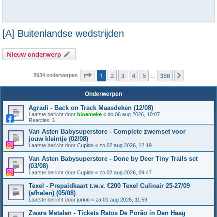
[A] Buitenlandse wedstrijden
Nieuw onderwerp
Pagina
1
van
358
1
2
3
4
5
358
Volgende
8934 onderwerpen
…
Onderwerpen
Agradi - Back on Track Maasdeken (12/08)
Laatste bericht door
bloemeke
«
do 06 aug 2026, 10:07
Reacties:
1
Van Asten Babysuperstore - Complete zwemset voor
jouw kleintje (02/08)
Laatste bericht door
Cupido
«
zo 02 aug 2026, 12:19
Van Asten Babysuperstore - Done by Deer Tiny Trails set
(03/08)
Laatste bericht door
Cupido
«
zo 02 aug 2026, 09:47
Texel - Prepaidkaart t.w.v. €200 Texel Culinair 25-27/09
(afhalen) (05/08)
Laatste bericht door
jurion
«
za 01 aug 2026, 11:59
Zware Metalen - Tickets Ratos De Porão in Den Haag