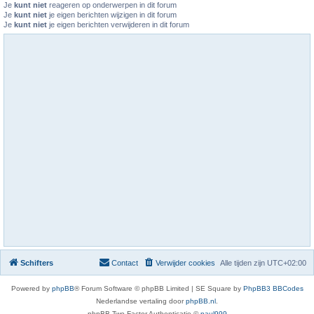
Je
kunt niet
reageren op onderwerpen in dit forum
Je
kunt niet
je eigen berichten wijzigen in dit forum
Je
kunt niet
je eigen berichten verwijderen in dit forum
Schifters
Contact
Verwijder cookies
Alle tijden zijn
UTC+02:00
Powered by
phpBB
® Forum Software © phpBB Limited | SE Square by
PhpBB3 BBCodes
Nederlandse vertaling door
phpBB.nl
.
phpBB Two Factor Authenticatie ©
paul999