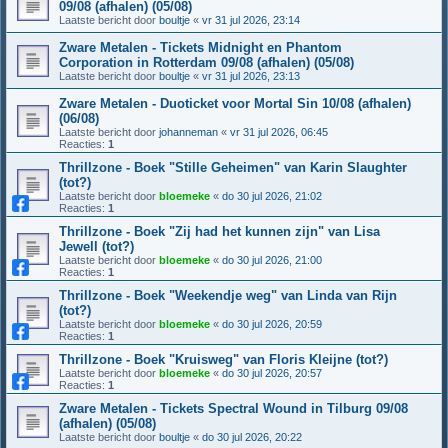
09/08 (afhalen) (05/08)
Laatste bericht door
boultje
«
vr 31 jul 2026, 23:14
Zware Metalen - Tickets Midnight en Phantom
Corporation in Rotterdam 09/08 (afhalen) (05/08)
Laatste bericht door
boultje
«
vr 31 jul 2026, 23:13
Zware Metalen - Duoticket voor Mortal Sin 10/08 (afhalen)
(06/08)
Laatste bericht door
johanneman
«
vr 31 jul 2026, 06:45
Reacties:
1
Thrillzone - Boek "Stille Geheimen" van Karin Slaughter
(tot?)
Laatste bericht door
bloemeke
«
do 30 jul 2026, 21:02
Reacties:
1
Thrillzone - Boek "Zij had het kunnen zijn" van Lisa
Jewell (tot?)
Laatste bericht door
bloemeke
«
do 30 jul 2026, 21:00
Reacties:
1
Thrillzone - Boek "Weekendje weg" van Linda van Rijn
(tot?)
Laatste bericht door
bloemeke
«
do 30 jul 2026, 20:59
Reacties:
1
Thrillzone - Boek "Kruisweg" van Floris Kleijne (tot?)
Laatste bericht door
bloemeke
«
do 30 jul 2026, 20:57
Reacties:
1
Zware Metalen - Tickets Spectral Wound in Tilburg 09/08
(afhalen) (05/08)
Laatste bericht door
boultje
«
do 30 jul 2026, 20:22