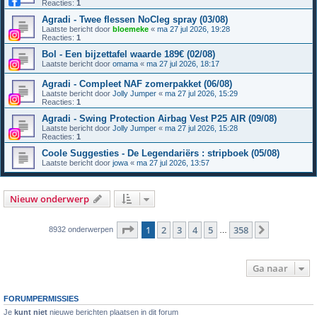
Reacties:
1
Agradi - Twee flessen NoCleg spray (03/08)
Laatste bericht door
bloemeke
«
ma 27 jul 2026, 19:28
Reacties:
1
Bol - Een bijzettafel waarde 189€ (02/08)
Laatste bericht door
omama
«
ma 27 jul 2026, 18:17
Agradi - Compleet NAF zomerpakket (06/08)
Laatste bericht door
Jolly Jumper
«
ma 27 jul 2026, 15:29
Reacties:
1
Agradi - Swing Protection Airbag Vest P25 AIR (09/08)
Laatste bericht door
Jolly Jumper
«
ma 27 jul 2026, 15:28
Reacties:
1
Coole Suggesties - De Legendariërs : stripboek (05/08)
Laatste bericht door
jowa
«
ma 27 jul 2026, 13:57
Nieuw onderwerp
Pagina
1
van
358
1
2
3
4
5
358
Volgende
8932 onderwerpen
…
Ga naar
FORUMPERMISSIES
Je
kunt niet
nieuwe berichten plaatsen in dit forum