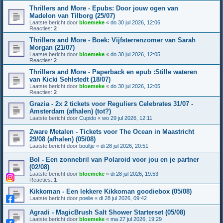
Thrillers and More - Epubs: Door jouw ogen van
Madelon van Tilborg (25/07)
Laatste bericht door
bloemeke
«
do 30 jul 2026, 12:06
Reacties:
2
Thrillers and More - Boek: Vijfsterrenzomer van Sarah
Morgan (21/07)
Laatste bericht door
bloemeke
«
do 30 jul 2026, 12:05
Reacties:
2
Thrillers and More - Paperback en epub :Stille wateren
van Kicki Sehlstedt (18/07)
Laatste bericht door
bloemeke
«
do 30 jul 2026, 12:05
Reacties:
2
Grazia - 2x 2 tickets voor Reguliers Celebrates 31/07 -
Amsterdam (afhalen) (tot?)
Laatste bericht door
Cupido
«
wo 29 jul 2026, 12:11
Zware Metalen - Tickets voor The Ocean in Maastricht
29/08 (afhalen) (05/08)
Laatste bericht door
boultje
«
di 28 jul 2026, 20:51
Bol - Een zonnebril van Polaroid voor jou en je partner
(02/08)
Laatste bericht door
bloemeke
«
di 28 jul 2026, 19:53
Reacties:
1
Kikkoman - Een lekkere Kikkoman goodiebox (05/08)
Laatste bericht door
poelie
«
di 28 jul 2026, 09:42
Agradi - MagicBrush Salt Shower Starterset (05/08)
Laatste bericht door
bloemeke
«
ma 27 jul 2026, 19:29