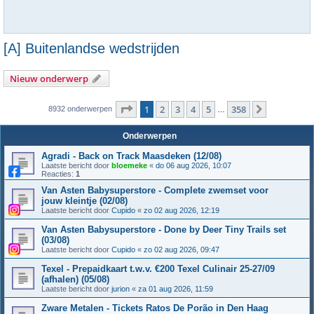
[A] Buitenlandse wedstrijden
Nieuw onderwerp
Pagina
1
van
358
1
2
3
4
5
358
Volgende
8932 onderwerpen
…
Onderwerpen
Agradi - Back on Track Maasdeken (12/08)
Laatste bericht door
bloemeke
«
do 06 aug 2026, 10:07
Reacties:
1
Van Asten Babysuperstore - Complete zwemset voor
jouw kleintje (02/08)
Laatste bericht door
Cupido
«
zo 02 aug 2026, 12:19
Van Asten Babysuperstore - Done by Deer Tiny Trails set
(03/08)
Laatste bericht door
Cupido
«
zo 02 aug 2026, 09:47
Texel - Prepaidkaart t.w.v. €200 Texel Culinair 25-27/09
(afhalen) (05/08)
Laatste bericht door
jurion
«
za 01 aug 2026, 11:59
Zware Metalen - Tickets Ratos De Porão in Den Haag