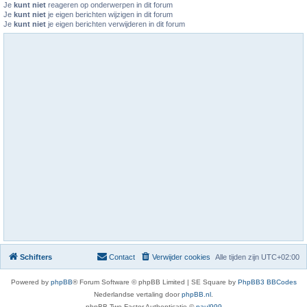
Je
kunt niet
reageren op onderwerpen in dit forum
Je
kunt niet
je eigen berichten wijzigen in dit forum
Je
kunt niet
je eigen berichten verwijderen in dit forum
Schifters
Contact
Verwijder cookies
Alle tijden zijn
UTC+02:00
Powered by
phpBB
® Forum Software © phpBB Limited | SE Square by
PhpBB3 BBCodes
Nederlandse vertaling door
phpBB.nl
.
phpBB Two Factor Authenticatie ©
paul999