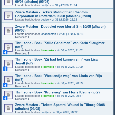
09/08 (afhalen) (05/08)
Laatste bericht door
boultje
«
vr 31 jul 2026, 23:14
Zware Metalen - Tickets Midnight en Phantom
Corporation in Rotterdam 09/08 (afhalen) (05/08)
Laatste bericht door
boultje
«
vr 31 jul 2026, 23:13
Zware Metalen - Duoticket voor Mortal Sin 10/08 (afhalen)
(06/08)
Laatste bericht door
johanneman
«
vr 31 jul 2026, 06:45
Reacties:
1
Thrillzone - Boek "Stille Geheimen" van Karin Slaughter
(tot?)
Laatste bericht door
bloemeke
«
do 30 jul 2026, 21:02
Reacties:
1
Thrillzone - Boek "Zij had het kunnen zijn" van Lisa
Jewell (tot?)
Laatste bericht door
bloemeke
«
do 30 jul 2026, 21:00
Reacties:
1
Thrillzone - Boek "Weekendje weg" van Linda van Rijn
(tot?)
Laatste bericht door
bloemeke
«
do 30 jul 2026, 20:59
Reacties:
1
Thrillzone - Boek "Kruisweg" van Floris Kleijne (tot?)
Laatste bericht door
bloemeke
«
do 30 jul 2026, 20:57
Reacties:
1
Zware Metalen - Tickets Spectral Wound in Tilburg 09/08
(afhalen) (05/08)
Laatste bericht door
boultje
«
do 30 jul 2026, 20:22