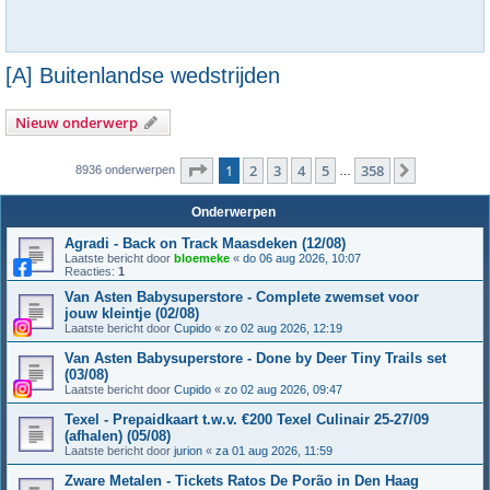
[A] Buitenlandse wedstrijden
Nieuw onderwerp
Pagina
1
van
358
1
2
3
4
5
358
Volgende
8936 onderwerpen
…
Onderwerpen
Agradi - Back on Track Maasdeken (12/08)
Laatste bericht door
bloemeke
«
do 06 aug 2026, 10:07
Reacties:
1
Van Asten Babysuperstore - Complete zwemset voor
jouw kleintje (02/08)
Laatste bericht door
Cupido
«
zo 02 aug 2026, 12:19
Van Asten Babysuperstore - Done by Deer Tiny Trails set
(03/08)
Laatste bericht door
Cupido
«
zo 02 aug 2026, 09:47
Texel - Prepaidkaart t.w.v. €200 Texel Culinair 25-27/09
(afhalen) (05/08)
Laatste bericht door
jurion
«
za 01 aug 2026, 11:59
Zware Metalen - Tickets Ratos De Porão in Den Haag