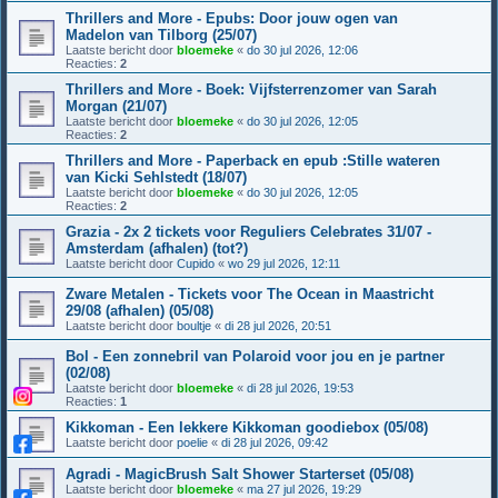
Thrillers and More - Epubs: Door jouw ogen van
Madelon van Tilborg (25/07)
Laatste bericht door
bloemeke
«
do 30 jul 2026, 12:06
Reacties:
2
Thrillers and More - Boek: Vijfsterrenzomer van Sarah
Morgan (21/07)
Laatste bericht door
bloemeke
«
do 30 jul 2026, 12:05
Reacties:
2
Thrillers and More - Paperback en epub :Stille wateren
van Kicki Sehlstedt (18/07)
Laatste bericht door
bloemeke
«
do 30 jul 2026, 12:05
Reacties:
2
Grazia - 2x 2 tickets voor Reguliers Celebrates 31/07 -
Amsterdam (afhalen) (tot?)
Laatste bericht door
Cupido
«
wo 29 jul 2026, 12:11
Zware Metalen - Tickets voor The Ocean in Maastricht
29/08 (afhalen) (05/08)
Laatste bericht door
boultje
«
di 28 jul 2026, 20:51
Bol - Een zonnebril van Polaroid voor jou en je partner
(02/08)
Laatste bericht door
bloemeke
«
di 28 jul 2026, 19:53
Reacties:
1
Kikkoman - Een lekkere Kikkoman goodiebox (05/08)
Laatste bericht door
poelie
«
di 28 jul 2026, 09:42
Agradi - MagicBrush Salt Shower Starterset (05/08)
Laatste bericht door
bloemeke
«
ma 27 jul 2026, 19:29