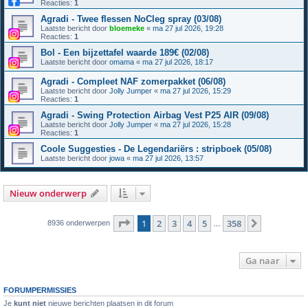
Reacties:
1
Agradi - Twee flessen NoCleg spray (03/08)
Laatste bericht door
bloemeke
«
ma 27 jul 2026, 19:28
Reacties:
1
Bol - Een bijzettafel waarde 189€ (02/08)
Laatste bericht door
omama
«
ma 27 jul 2026, 18:17
Agradi - Compleet NAF zomerpakket (06/08)
Laatste bericht door
Jolly Jumper
«
ma 27 jul 2026, 15:29
Reacties:
1
Agradi - Swing Protection Airbag Vest P25 AIR (09/08)
Laatste bericht door
Jolly Jumper
«
ma 27 jul 2026, 15:28
Reacties:
1
Coole Suggesties - De Legendariërs : stripboek (05/08)
Laatste bericht door
jowa
«
ma 27 jul 2026, 13:57
Nieuw onderwerp
Pagina
1
van
358
1
2
3
4
5
358
Volgende
8936 onderwerpen
…
Ga naar
FORUMPERMISSIES
Je
kunt niet
nieuwe berichten plaatsen in dit forum