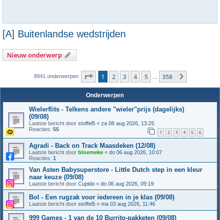
[A] Buitenlandse wedstrijden
Nieuw onderwerp
Pagina
1
van
358
1
2
3
4
5
358
Volgende
8941 onderwerpen
…
Onderwerpen
Wielerflits - Telkens andere "wieler"prijs (dagelijks)
(09/08)
Laatste bericht door
stoffel5
«
za 08 aug 2026, 13:25
Reacties:
55
1
2
3
4
5
6
Agradi - Back on Track Maasdeken (12/08)
Laatste bericht door
bloemeke
«
do 06 aug 2026, 10:07
Reacties:
1
Van Asten Babysuperstore - Little Dutch step in een kleur
naar keuze (09/08)
Laatste bericht door
Cupido
«
do 06 aug 2026, 09:19
Bol - Een rugzak voor iedereen in je klas (09/08)
Laatste bericht door
stoffel5
«
ma 03 aug 2026, 11:46
999 Games - 1 van de 10 Burrito-pakketen (09/08)