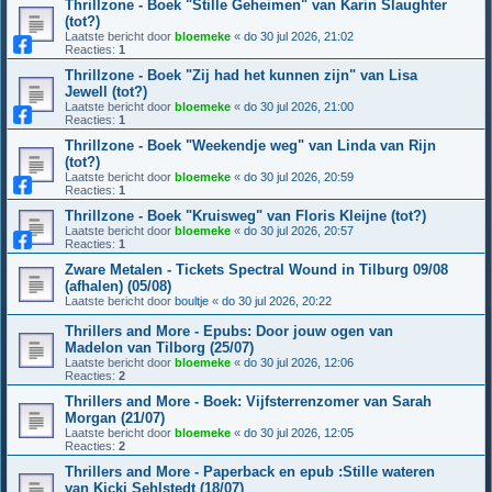
Thrillzone - Boek "Stille Geheimen" van Karin Slaughter
(tot?)
Laatste bericht door
bloemeke
«
do 30 jul 2026, 21:02
Reacties:
1
Thrillzone - Boek "Zij had het kunnen zijn" van Lisa
Jewell (tot?)
Laatste bericht door
bloemeke
«
do 30 jul 2026, 21:00
Reacties:
1
Thrillzone - Boek "Weekendje weg" van Linda van Rijn
(tot?)
Laatste bericht door
bloemeke
«
do 30 jul 2026, 20:59
Reacties:
1
Thrillzone - Boek "Kruisweg" van Floris Kleijne (tot?)
Laatste bericht door
bloemeke
«
do 30 jul 2026, 20:57
Reacties:
1
Zware Metalen - Tickets Spectral Wound in Tilburg 09/08
(afhalen) (05/08)
Laatste bericht door
boultje
«
do 30 jul 2026, 20:22
Thrillers and More - Epubs: Door jouw ogen van
Madelon van Tilborg (25/07)
Laatste bericht door
bloemeke
«
do 30 jul 2026, 12:06
Reacties:
2
Thrillers and More - Boek: Vijfsterrenzomer van Sarah
Morgan (21/07)
Laatste bericht door
bloemeke
«
do 30 jul 2026, 12:05
Reacties:
2
Thrillers and More - Paperback en epub :Stille wateren
van Kicki Sehlstedt (18/07)