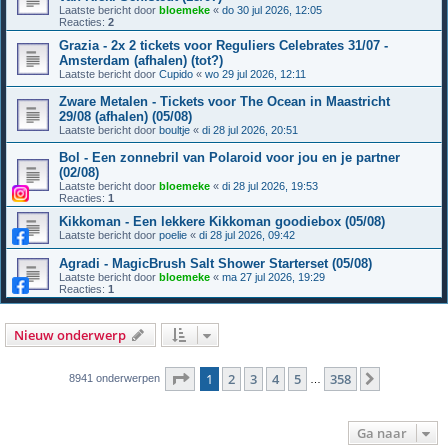
Laatste bericht door
bloemeke
«
do 30 jul 2026, 12:05
Reacties:
2
Grazia - 2x 2 tickets voor Reguliers Celebrates 31/07 -
Amsterdam (afhalen) (tot?)
Laatste bericht door
Cupido
«
wo 29 jul 2026, 12:11
Zware Metalen - Tickets voor The Ocean in Maastricht
29/08 (afhalen) (05/08)
Laatste bericht door
boultje
«
di 28 jul 2026, 20:51
Bol - Een zonnebril van Polaroid voor jou en je partner
(02/08)
Laatste bericht door
bloemeke
«
di 28 jul 2026, 19:53
Reacties:
1
Kikkoman - Een lekkere Kikkoman goodiebox (05/08)
Laatste bericht door
poelie
«
di 28 jul 2026, 09:42
Agradi - MagicBrush Salt Shower Starterset (05/08)
Laatste bericht door
bloemeke
«
ma 27 jul 2026, 19:29
Reacties:
1
Nieuw onderwerp
Pagina
1
van
358
1
2
3
4
5
358
Volgende
8941 onderwerpen
…
Ga naar