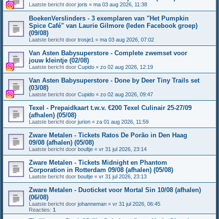
Laatste bericht door
joris
«
ma 03 aug 2026, 11:38
BoekenVerslinders - 3 exemplaren van "Het Pumpkin
Spice Café" van Laurie Gilmore (leden Facebook groep)
(09/08)
Laatste bericht door
trosje1
«
ma 03 aug 2026, 07:02
Van Asten Babysuperstore - Complete zwemset voor
jouw kleintje (02/08)
Laatste bericht door
Cupido
«
zo 02 aug 2026, 12:19
Van Asten Babysuperstore - Done by Deer Tiny Trails set
(03/08)
Laatste bericht door
Cupido
«
zo 02 aug 2026, 09:47
Texel - Prepaidkaart t.w.v. €200 Texel Culinair 25-27/09
(afhalen) (05/08)
Laatste bericht door
jurion
«
za 01 aug 2026, 11:59
Zware Metalen - Tickets Ratos De Porão in Den Haag
09/08 (afhalen) (05/08)
Laatste bericht door
boultje
«
vr 31 jul 2026, 23:14
Zware Metalen - Tickets Midnight en Phantom
Corporation in Rotterdam 09/08 (afhalen) (05/08)
Laatste bericht door
boultje
«
vr 31 jul 2026, 23:13
Zware Metalen - Duoticket voor Mortal Sin 10/08 (afhalen)
(06/08)
Laatste bericht door
johanneman
«
vr 31 jul 2026, 06:45
Reacties:
1